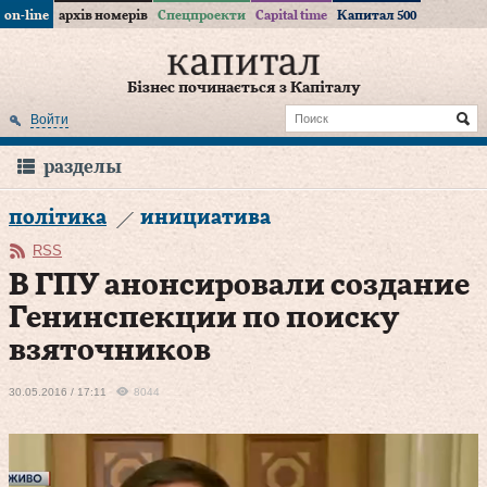
on-line
архів номерів
Спецпроекти
Capital time
Капитал 500
Бізнес починається з Капіталу
Войти
разделы
політика
инициатива
RSS
В ГПУ анонсировали создание
Генинспекции по поиску
взяточников
30.05.2016 / 17:11
8044