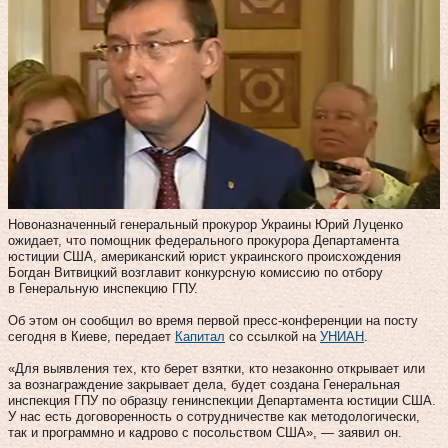
Новоназначенный генеральный прокурор Украины Юрий Луценко
ожидает, что помощник федерального прокурора Департамента
юстиции США, американский юрист украинского происхождения
Богдан Витвицкий возглавит конкурсную комиссию по отбору
в Генеральную инспекцию ГПУ.
Об этом он сообщил во время первой пресс-конференции на посту
сегодня в Киеве, передает
Капитал
со ссылкой на
УНИАН
.
«Для выявления тех, кто берет взятки, кто незаконно открывает или
за вознаграждение закрывает дела, будет создана Генеральная
инспекция ГПУ по образцу генинспекции Департамента юстиции США.
У нас есть договоренность о сотрудничестве как методологически,
так и программно и кадрово с посольством США», — заявил он.