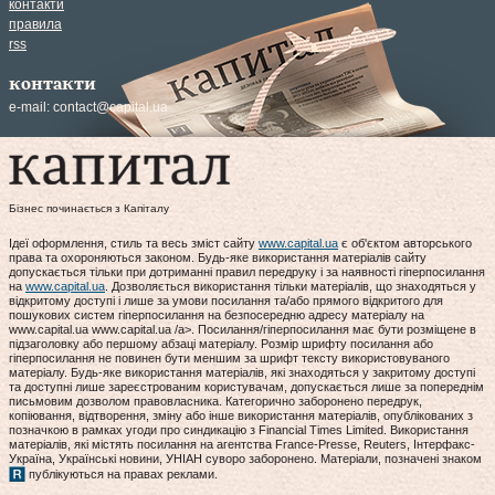
контакти
правила
rss
контакти
e-mail:
contact@capital.ua
Бізнес починається з Капіталу
Ідеї оформлення, стиль та весь зміст сайту
www.capital.ua
є об'єктом авторського
права та охороняються законом. Будь-яке використання матеріалів сайту
допускається тільки при дотриманні правил передруку і за наявності гіперпосилання
на
www.capital.ua
. Дозволяється використання тільки матеріалів, що знаходяться у
відкритому доступі і лише за умови посилання та/або прямого відкритого для
пошукових систем гіперпосилання на безпосередню адресу матеріалу на
www.capital.ua www.capital.ua /a>. Посилання/гіперпосилання має бути розміщене в
підзаголовку або першому абзаці матеріалу. Розмір шрифту посилання або
гіперпосилання не повинен бути меншим за шрифт тексту використовуваного
матеріалу. Будь-яке використання матеріалів, які знаходяться у закритому доступі
та доступні лише зареєстрованим користувачам, допускається лише за попереднім
письмовим дозволом правовласника. Категорично заборонено передрук,
копіювання, відтворення, зміну або інше використання матеріалів, опублікованих з
позначкою в рамках угоди про синдикацію з Financial Times Limited. Використання
матеріалів, які містять посилання на агентства France-Presse, Reuters, Інтерфакс-
Україна, Українські новини, УНІАН суворо заборонено. Матеріали, позначені знаком
публікуються на правах реклами.