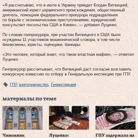
«Я рассчитываю, что в июле в Украину приедет Богдан Витвицкий,
американский юрист украинского происхождения, общественный
деятель, помощник федерального прокурора подразделения
по борьбе с экономическими преступлениями, юридический
консультант посольства США в Киеве», — добавил Луценко.
По словам генпрокурора, при участии Витвицкого в США были
осуждены 11 участников мошеннической сговора, в том числе
бизнесмены, юристы, оценщики, банкиры.
«Это человек, который знает, что такое властная мафия», — отметил
Луценко.
Генпрокурор рассчитывает, что Витвицкий даст согласие возглавить
конкурсную комиссию по отбору в Генеральную инспекцию при ГПУ.
ГПУ
,
взяточничество
,
Генинспекция
материалы по теме
Чиновник
Луценко:
ГПУ задержала на