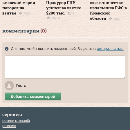
киевской мэрии
Прокурор ГПУ
взяточничестве
погорел на
уличен во взятке
начальника ГФС в
взятке
$200 тыс.
Киевской
7352
1
23726
области
9282
комментарии
(0)
Для того, чтобы оставить комментарий, Вы должны
авторизоваться
.
Гость
Добавить комментарий
сервисы
новини компаній
реклама