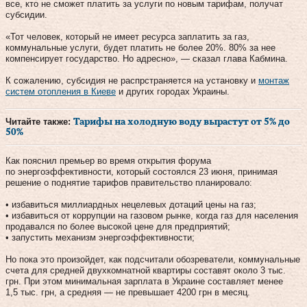
все, кто не сможет платить за услуги по новым тарифам, получат
субсидии.
«Тот человек, который не имеет ресурса заплатить за газ,
коммунальные услуги, будет платить не более 20%. 80% за нее
компенсирует государство. Но адресно», — сказал глава Кабмина.
К сожалению, субсидия не распрстраняется на установку и
монтаж
систем отопления в Киеве
и других городах Украины.
Читайте также:
Тарифы на холодную воду вырастут от 5% до
50%
Как пояснил премьер во время открытия форума
по энергоэффективности, который состоялся 23 июня, принимая
решение о поднятие тарифов правительство планировало:
• избавиться миллиардных нецелевых дотаций цены на газ;
• избавиться от коррупции на газовом рынке, когда газ для населения
продавался по более высокой цене для предприятий;
• запустить механизм энергоэффективности;
Но пока это произойдет, как подсчитали обозреватели, коммунальные
счета для средней двухкомнатной квартиры составят около 3 тыс.
грн. При этом минимальная зарплата в Украине составляет менее
1,5 тыс. грн, а средняя — не превышает 4200 грн в месяц.