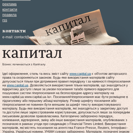
реклама
контакти
правила
rss
контакти
e-mail:
contact@capital.ua
Бізнес починається з Капіталу
Ідеї оформлення, стиль та весь зміст сайту
www.capital.ua
є об'єктом авторського
права та охороняються законом. Будь-яке використання матеріалів сайту
допускається тільки при дотриманні правил передруку і за наявності гіперпосилання
на
www.capital.ua
. Дозволяється використання тільки матеріалів, що знаходяться у
відкритому доступі і лише за умови посилання та/або прямого відкритого для
пошукових систем гіперпосилання на безпосередню адресу матеріалу на
www.capital.ua www.capital.ua /a>. Посилання/гіперпосилання має бути розміщене в
підзаголовку або першому абзаці матеріалу. Розмір шрифту посилання або
гіперпосилання не повинен бути меншим за шрифт тексту використовуваного
матеріалу. Будь-яке використання матеріалів, які знаходяться у закритому доступі
та доступні лише зареєстрованим користувачам, допускається лише за попереднім
письмовим дозволом правовласника. Категорично заборонено передрук,
копіювання, відтворення, зміну або інше використання матеріалів, опублікованих з
позначкою в рамках угоди про синдикацію з Financial Times Limited. Використання
матеріалів, які містять посилання на агентства France-Presse, Reuters, Інтерфакс-
Україна, Українські новини, УНІАН суворо заборонено. Матеріали, позначені знаком