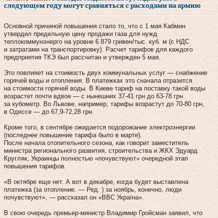
следующем году могут сравняться с расходами на армию
Основной причиной повышения стало то, что с 1 мая Кабмин
утвердил предельную цену продажи газа для нужд
теплокоммунэнерго на уровне 6 879 гривен/тыс. куб. м (с НДС
и затратами на транспортировку). Расчет тарифов для каждого
предприятия ТКЭ был рассчитан и утвержден 5 мая.
Это повлияет на стоимость двух коммунальных услуг — снабжение
горячей воды и отопления. В платежках это сначала отразится
на стоимости горячей воды. В Киеве тариф на поставку такой воды
возрастет почти вдвое — с нынешних 37-41 грн до 63-78 грн
за кубометр. Во Львове, например, тарифы возрастут до 70-80 грн,
в Одессе — до 67,9-72,28 грн.
Кроме того, в сентябре ожидается подорожание электроэнергии
(последнее повышение тарифа было в марте).
После начала отопительного сезона, как говорит заместитель
министра регионального развития, строительства и ЖКХ Эдуард
Кругляк, Украинцы полностью «почувствуют» очередной этап
повышения тарифов.
«В октябре еще нет. А вот в декабре, когда будет выставлена
платежка (за отопление. — Ред. ) за ноябрь, конечно, люди
почувствуют», — рассказал он «ВВС Україна».
В свою очередь премьер-министр Владимир Гройсман заявил, что