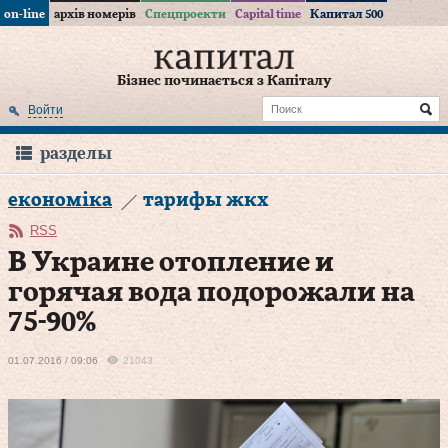
on-line
архів номерів
Спецпроекти
Capital time
Капитал 500
Бізнес починається з Капіталу
Войти
разделы
економіка
тарифы жкх
RSS
В Украине отопление и
горячая вода подорожали на
75-90%
01.07.2016 / 09:06
21043