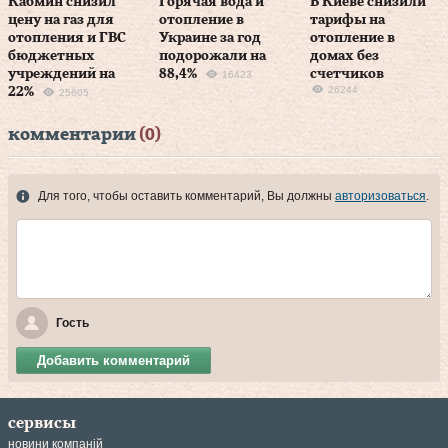
Кабмин снизил
Горячая вода и
В Киеве снизили
цену на газ для
отопление в
тарифы на
отопления и ГВС
Украине за год
отопление в
бюджетных
подорожали на
домах без
учреждений на
88,4%
счетчиков
16423
26244
22%
25605
комментарии
(0)
Для того, чтобы оставить комментарий, Вы должны
авторизоваться
.
Гость
Добавить комментарий
сервисы
новини компаній