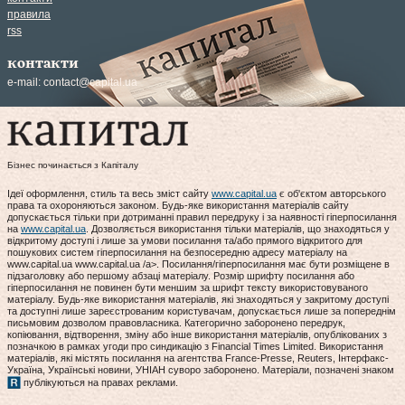
правила
rss
контакти
e-mail:
contact@capital.ua
Бізнес починається з Капіталу
Ідеї оформлення, стиль та весь зміст сайту
www.capital.ua
є об'єктом авторського
права та охороняються законом. Будь-яке використання матеріалів сайту
допускається тільки при дотриманні правил передруку і за наявності гіперпосилання
на
www.capital.ua
. Дозволяється використання тільки матеріалів, що знаходяться у
відкритому доступі і лише за умови посилання та/або прямого відкритого для
пошукових систем гіперпосилання на безпосередню адресу матеріалу на
www.capital.ua www.capital.ua /a>. Посилання/гіперпосилання має бути розміщене в
підзаголовку або першому абзаці матеріалу. Розмір шрифту посилання або
гіперпосилання не повинен бути меншим за шрифт тексту використовуваного
матеріалу. Будь-яке використання матеріалів, які знаходяться у закритому доступі
та доступні лише зареєстрованим користувачам, допускається лише за попереднім
письмовим дозволом правовласника. Категорично заборонено передрук,
копіювання, відтворення, зміну або інше використання матеріалів, опублікованих з
позначкою в рамках угоди про синдикацію з Financial Times Limited. Використання
матеріалів, які містять посилання на агентства France-Presse, Reuters, Інтерфакс-
Україна, Українські новини, УНІАН суворо заборонено. Матеріали, позначені знаком
публікуються на правах реклами.