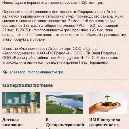
Инвестиции в первый этап проекта составят 120 млн грн.
Основными направлениями деятельности «Укрпроминвест-Агро»
являются выращивание сельхозкультур, производство сахара, муки,
мясное и молочное животноводство. Земельный банк компании
составляет 122 тыс. га, общее поголовье КРС — 5,2 тыс., свиней —
21 тыс. В 2015 г «Укрпроминвест-Агро» произвел 195 тыс. тонн
сахара, что позволило занять второе место по объемам производству
этого продукта в стране.
В состав «Укрпроминвест-Агро» входят ООО «Группа
«Агропродинвест», ЧАО «ПК Подолье», ООО «ПК Заря Подолья»,
ООО «Винницкий комбинат хлебопродуктов № 2». Собственником
агрохолдинга является президент Украины Петр Порошенко.
элеватор
,
Укрпроминвест-Агро
материалы по теме
Датская
В
ИМК получила
компания
Днепропетровской
разрешение на