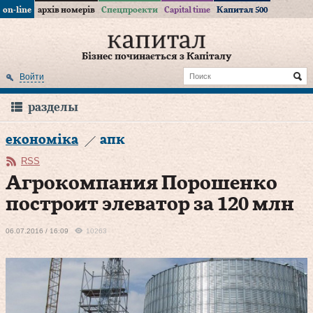
on-line
архів номерів
Спецпроекти
Capital time
Капитал 500
Бізнес починається з Капіталу
Войти
разделы
економіка
апк
RSS
Агрокомпания Порошенко
построит элеватор за 120 млн
06.07.2016 / 16:09
10263