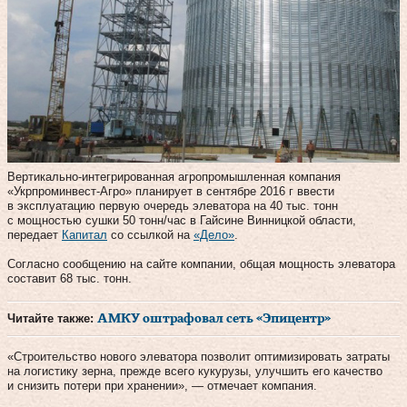
Вертикально-интегрированная агропромышленная компания
«Укрпроминвест-Агро» планирует в сентябре 2016 г ввести
в эксплуатацию первую очередь элеватора на 40 тыс. тонн
с мощностью сушки 50 тонн/час в Гайсине Винницкой области,
передает
Капитал
со ссылкой на
«Дело»
.
Согласно сообщению на сайте компании, общая мощность элеватора
составит 68 тыс. тонн.
Читайте также:
АМКУ оштрафовал сеть «Эпицентр»
«Строительство нового элеватора позволит оптимизировать затраты
на логистику зерна, прежде всего кукурузы, улучшить его качество
и снизить потери при хранении», — отмечает компания.