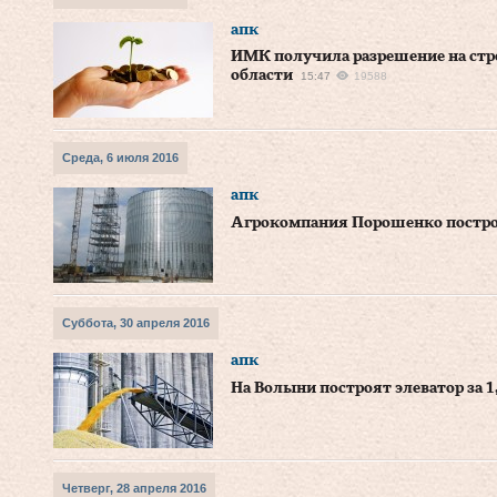
апк
ИМК получила разрешение на стр
области
15:47
19588
Среда, 6 июля 2016
апк
Агрокомпания Порошенко построи
Суббота, 30 апреля 2016
апк
На Волыни построят элеватор за 1
Четверг, 28 апреля 2016