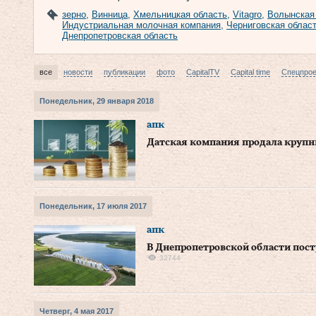
зерно
,
Винница
,
Хмельницкая область
,
Vitagro
,
Волынская
Индустриальная молочная компания
,
Черниговская облас
Днепропетровская область
все
новости
публикации
фото
CapitalTV
Capital time
Спецпро
Понедельник, 29 января 2018
апк
Датская компания продала крупн
Понедельник, 17 июля 2017
апк
В Днепропетровской области пост
32744
Четверг, 4 мая 2017