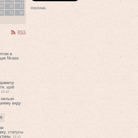
19
20
21
РЕКЛАМА
26
27
28
RSS
птом в
щик Ncase
 діаметр
ти, щоб
20:42
 нельзя
шнему виду
26
ак
вку, статусы
рутины
13:15