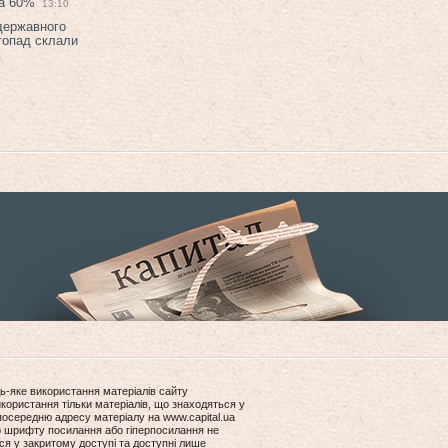
на 60%
13:10
 державного
топад склали
ь-яке використання матеріалів сайту
користання тільки матеріалів, що знаходяться у
посередню адресу матеріалу на www.capital.ua
ір шрифту посилання або гіперпосилання не
ся у закритому доступі та доступні лише