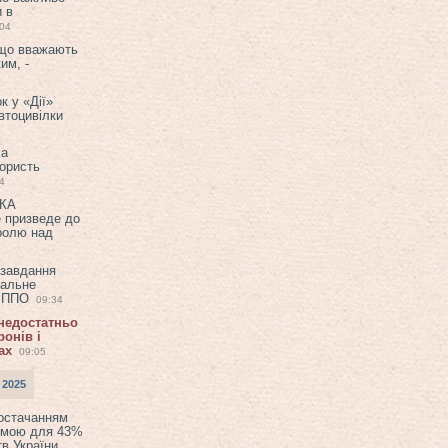
и в
:04
 що вважають
им, -
к у «Дії»
втоцивілки
ла
користь
4
ЕКА
е призведе до
ролю над
 завдання
еальне
в ППО
09:34
 недостатньо
онів і
ах
09:05
 2025
постачанням
емою для 43%
в України