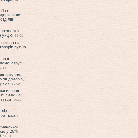
абна
подарювання
озділів
 на золото
а унцію
17:02
еагував на
оворів путіна
 році
 демонструє
5:34
експортувала
млн доларів,
мумом
15:05
припинення
 не лише на
ується
14:06
 від
рат країн
країнської
ією у 25%
й
13:04