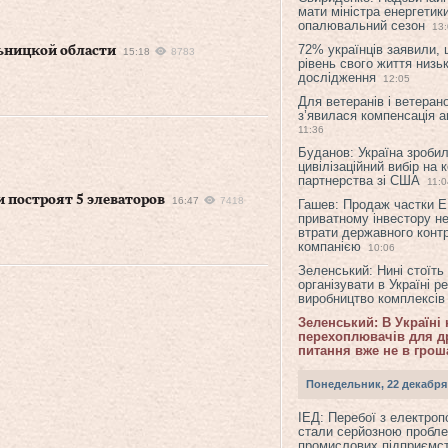
мати міністра енергетик
опалювальний сезон
13
72% українців заявили,
льницкой области
15:18
8783
рівень свого життя низьк
дослідження
12:05
Для ветеранів і ветерано
з’явилася компенсація а
11:36
Буданов: Україна зроби
цивілізаційний вибір на 
партнерства зі США
11:0
 построят 5 элеваторов
16:47
7418
Гашев: Продаж частки 
приватному інвестору н
втрати державного конт
компанією
10:06
Зеленський: Нині стоїть
організувати в Україні р
виробництво комплексі
Зеленський: В Україні
перехоплювачів для др
питання вже не в грош
Понедельник, 22 декабря
ІЕД: Перебої з електро
стали серйозною пробл
промислових підприємст