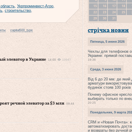
15
16
17
18
 область
,
Укрпроминвест-Агро
,
ть
,
строительство
,
22
23
24
25
29
30
31
стрічка новин
екты
capital500_type
Пятница, 5 июня 2026
Чехлы для телефонов о
Украине: прямой постав
ый элеватор в Украине
14:00
10947
19:36
Среда, 3 июня 2026
Від 6 до 20 мм: де який
арматури використовува
будинок стояв 100 років
Почему офисное кресло
выбирать только по вне
20:25
роят речной элеватор за $3 млн
09:44
Понедельник, 9 марта 20
CRM и «Новая Почта»: к
автоматизировать доста
и возвраты без ручной 