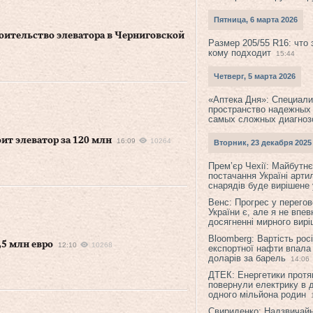
Пятница, 6 марта 2026
оительство элеватора в Черниговской
Размер 205/55 R16: что 
кому подходит
15:44
Четверг, 5 марта 2026
«Аптека Дня»: Специал
пространство надежных
самых сложных диагноз
т элеватор за 120 млн
16:09
10264
Вторник, 23 декабря 2025
Прем’єр Чехії: Майбутнє 
постачання Україні арти
снарядів буде вирішене у
Венс: Прогрес у перего
України є, але я не впев
досягненні мирного вир
Bloomberg: Вартість рос
,5 млн евро
12:10
10268
експортної нафти впала
доларів за барель
14:06
ДТЕК: Енергетики протя
повернули електрику в 
одного мільйона родин
Свириденко: Надзвичай