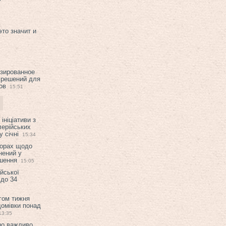
это значит и
изированное
 решений для
ов
15:51
ініціативи з
лерійських
 січні
15:34
ворах щодо
нений у
ішення
15:05
ійської
 до 34
гом тижня
домівки понад
13:35
но важливо