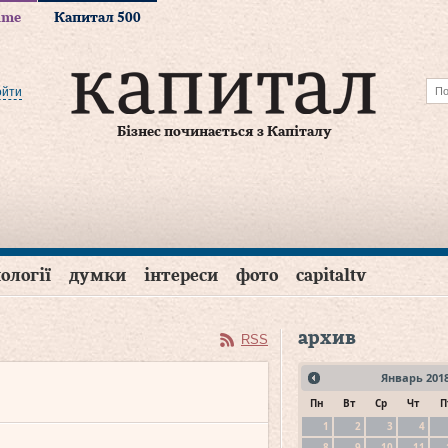
time
Капитал 500
ойти
Бізнес починається з Капіталу
ології
думки
інтереси
фото
capitaltv
архив
RSS
Январь
201
Пн
Вт
Ср
Чт
П
1
2
3
4
8
9
10
11