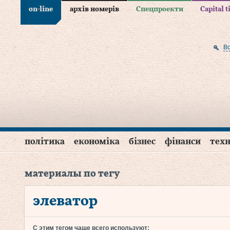
on-line
архів номерів
Спецпроекти
Capital 
В
політика
економіка
бізнес
фінанси
техн
материалы по тегу
элеватор
С этим тегом чаще всего используют: