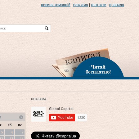
новини компаній
|
реклама
|
контакти
|
правила
Читай
бесплатно!
РЕКЛАМА
8
т
Сб
Вс
5
6
7
12
13
14