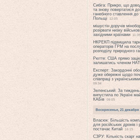
Сибіга: Прикро, що дово
та знову повертатися до
ганебного ставлення до 
Польщі
12:05
мішустін доручів міноб
розірвати низку військов
західними країнами
11:3
НКРЕКП підвищила тар
операторів ГРМ на послу
розподілу природного га
Рютте: США прямо зацік
залишатись членом НА
Експерт: Закордонні обо
дуже обережні щодо поч
співпраці з українським
09:34
Зеленський: За тиждень
випустила по Україні ма
КАБів
09:05
Воскресенье, 21 декабря 
Власюк: Більшість ком
для російських дронів і 
постачає Китай
16:15
СЗРУ: Кількість скарг н