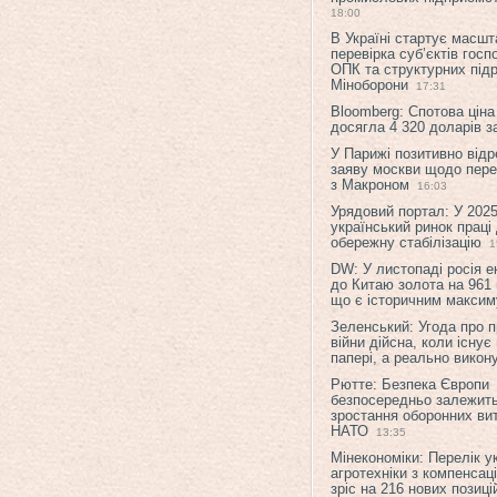
18:00
В Україні стартує масшт
перевірка суб’єктів гос
ОПК та структурних підр
Міноборони
17:31
Bloomberg: Спотова ціна
досягла 4 320 доларів з
У Парижі позитивно відр
заяву москви щодо перег
з Макроном
16:03
Урядовий портал: У 2025
український ринок праці
обережну стабілізацію
1
DW: У листопаді росія 
до Китаю золота на 961 
що є історичним макси
Зеленський: Угода про 
війни дійсна, коли існує
папері, а реально викон
Рютте: Безпека Європи
безпосередньо залежить
зростання оборонних вит
НАТО
13:35
Мінекономіки: Перелік у
агротехніки з компенсац
зріс на 216 нових позиці