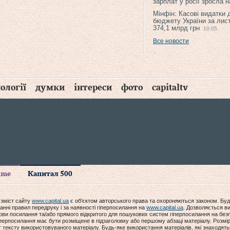
зарплат у росії зросла 
Мінфін: Касові видатки
бюджету України за лис
374,1 млрд грн
10:05
Все новости
ології
думки
інтереси
фото
capitaltv
time
Капитал 500
 зміст сайту
www.capital.ua
є об'єктом авторського права та охороняються законом. Буд
анні правил передруку і за наявності гіперпосилання на
www.capital.ua
. Дозволяється ви
мови посилання та/або прямого відкритого для пошукових систем гіперпосилання на без
гіперпосилання має бути розміщене в підзаголовку або першому абзаці матеріалу. Розм
ексту використовуваного матеріалу. Будь-яке використання матеріалів, які знаходять