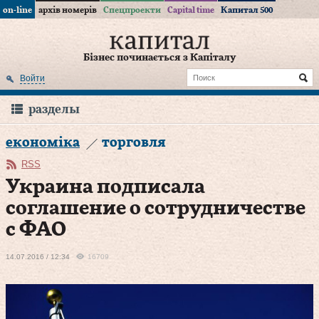
on-line
архів номерів
Спецпроекти
Capital time
Капитал 500
Бізнес починається з Капіталу
Войти
разделы
економіка
торговля
RSS
Украина подписала
соглашение о сотрудничестве
с ФАО
14.07.2016 / 12:34
16709