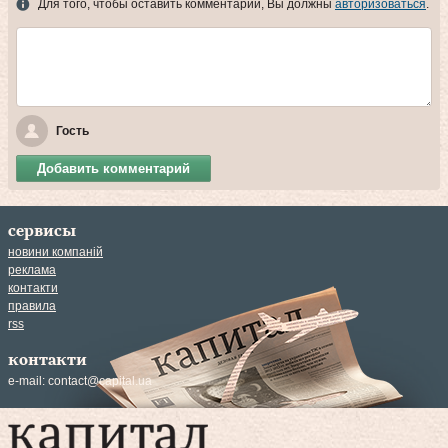
Для того, чтобы оставить комментарий, Вы должны
авторизоваться
.
Гость
Добавить комментарий
сервисы
новини компаній
реклама
контакти
правила
rss
контакти
e-mail:
contact@capital.ua