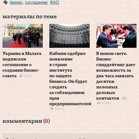
бизнес
,
соглашение
,
ФАО
материалы по теме
Украина и Мальта
Кабмин одобрил
В новом свете.
подписали
появление
Бизнес-
соглашение о
в стране
спиддейтинг дает
создании бизнес-
института
возможность за
совета
по защите
два часа завязать
8685
бизнеса. Он будет
десятки
следить
полезных
за соблюдением
деловых
прав
контактов
1
37886
предпринимателей
24608
комментарии
(0)