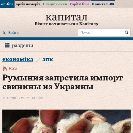
on-line
архів номерів
Спецпроекти
Capital time
Капитал 500
Бізнес починається з Капіталу
Войти
разделы
економіка
апк
RSS
Румыния запретила импорт
свинины из Украины
11.10.2016 / 20:52
8381