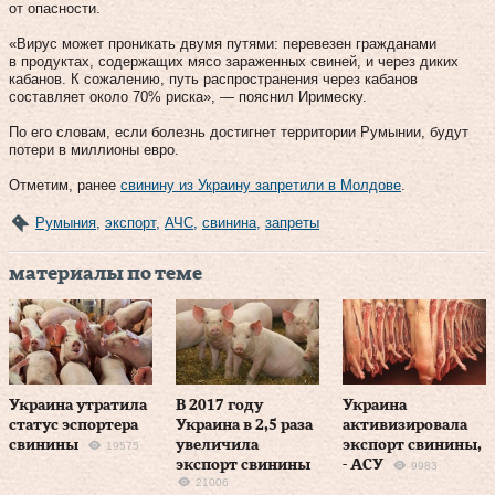
от опасности.
«Вирус может проникать двумя путями: перевезен гражданами
в продуктах, содержащих мясо зараженных свиней, и через диких
кабанов. К сожалению, путь распространения через кабанов
составляет около 70% риска», — пояснил Иримеску.
По его словам, если болезнь достигнет территории Румынии, будут
потери в миллионы евро.
Отметим, ранее
свинину из Украину запретили в Молдове
.
Румыния
,
экспорт
,
АЧС
,
свинина
,
запреты
материалы по теме
Украина утратила
В 2017 году
Украина
статус эспортера
Украина в 2,5 раза
активизировала
свинины
увеличила
экспорт свинины,
19575
экспорт свинины
- АСУ
9983
21006