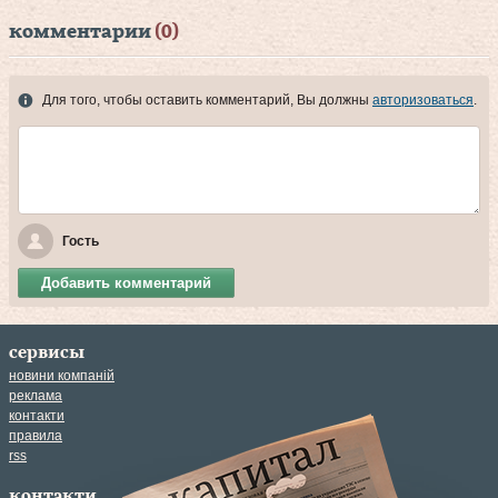
комментарии
(0)
Для того, чтобы оставить комментарий, Вы должны
авторизоваться
.
Гость
Добавить комментарий
сервисы
новини компаній
реклама
контакти
правила
rss
контакти