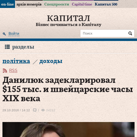
on-line
архів номерів
Спецпроекти
Capital time
Капитал 500
Бізнес починається з Капіталу
Войти
разделы
політика
доходы
RSS
Данилюк задекларировал
$155 тыс. и швейцарские часы
ХІХ века
29.10.2016 / 14:12
1
24212