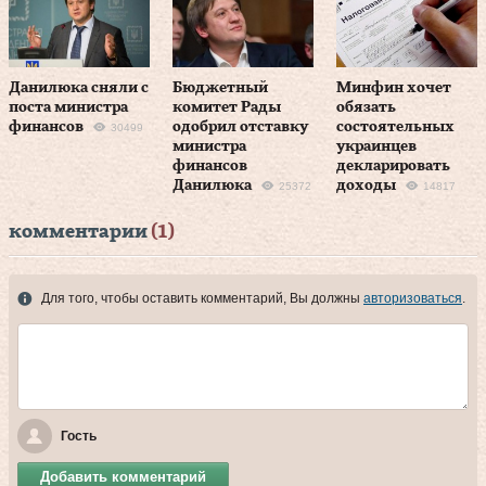
Данилюка сняли с
Бюджетный
Минфин хочет
поста министра
комитет Рады
обязать
финансов
одобрил отставку
состоятельных
30499
министра
украинцев
финансов
декларировать
Данилюка
доходы
25372
14817
комментарии
(1)
Для того, чтобы оставить комментарий, Вы должны
авторизоваться
.
Гость
Добавить комментарий