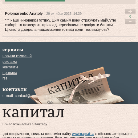
Polomarenko Anatoly
29 октября 2016, 14:39
0
*** наші чиновники готівку. Цим самим вони страхують майбутні
хабарі, та показують приклад пересічним не довіряти банкам.
Цікаво, а джерела надхолження готівки вони теж вказують?
сервисы
новини компаній
реклама
контакти
правила
rss
контакти
e-mail:
contact@capital.ua
Бізнес починається з Капіталу
Ідеї оформлення, стиль та весь зміст сайту
www.capital.ua
є об'єктом авторського
права та охороняються законом. Будь-яке використання матеріалів сайту