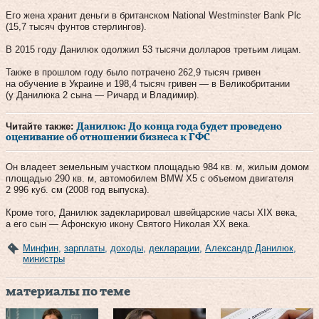
Его жена хранит деньги в британском National Westminster Bank Plc
(15,7 тысяч фунтов стерлингов).
В 2015 году Данилюк одолжил 53 тысячи долларов третьим лицам.
Также в прошлом году было потрачено 262,9 тысяч гривен
на обучение в Украине и 198,4 тысяч гривен — в Великобритании
(у Данилюка 2 сына — Ричард и Владимир).
Читайте также:
Данилюк: До конца года будет проведено
оценивание об отношении бизнеса к ГФС
Он владеет земельным участком площадью 984 кв. м, жилым домом
площадью 290 кв. м, автомобилем BMW X5 с объемом двигателя
2 996 куб. см (2008 год выпуска).
Кроме того, Данилюк задекларировал швейцарские часы ХІХ века,
а его сын — Афонскую икону Святого Николая ХХ века.
Минфин
,
зарплаты
,
доходы
,
декларации
,
Александр Данилюк
,
министры
материалы по теме