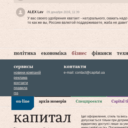
ALEX Lav
09 декабря 2016, 11:39
У вас своего удобрения хватает - натурального, скакать надо
то как же вы, Россию валютой поддерживаете, жаба не давит
політика
економіка
бізнес
фінанси
техн
сервисы
контакти
новини компаній
e-mail:
contact@capital.ua
реклама
контакти
правила
rss
on-line
архів номерів
Спецпроекти
Capital 
Ідеї оформлення, стиль та весь
допускається тільки при дотрим
відкритому доступі і лише за у
www.capital.ua /a>. Посилання/