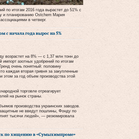
ий по итогам 2016 года вырастет до 51% с
зу и планированию Ostchem Мария
ассоциациями в четверг.
м с начала года вырос на 5%
ду возрастет на 8% — с 1,37 млн тонн до
й импорт азотных удобрений по итогам
Тренд очень понятный: половину
что каждая вторая гривня за закупленные
и этом за год объем производства этой
народной торговле отреагирует
елей на рынок страны.
объемов производства украинских заводов.
защитные не введут пошлины, Фонду по
полнят тысячи людей», — резюмировала
ск по хищению в «Сумыхимпроме»