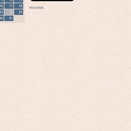
16
17
18
РЕКЛАМА
23
24
25
30
31