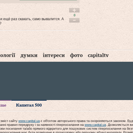
0
 и ещё раз скакать, само вывалится. А
?
ології
думки
інтереси
фото
capitaltv
time
Капитал 500
 зміст сайту
www.capital.ua
є об'єктом авторського права та охороняються законом. Буд
анні правил передруку і за наявності гіперпосилання на
www.capital.ua
. Дозволяється ви
мови посилання та/або прямого відкритого для пошукових систем гіперпосилання на без
гіперпосилання має бути розміщене в підзаголовку або першому абзаці матеріалу. Розм