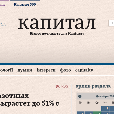
time
Капитал 500
ойти
Бізнес починається з Капіталу
ології
думки
інтереси
фото
capitaltv
архив раздела
RSS
 азотных
Декабрь
201
ырастет до 51% с
Пн
Вт
Ср
Чт
П
1
5
6
7
8