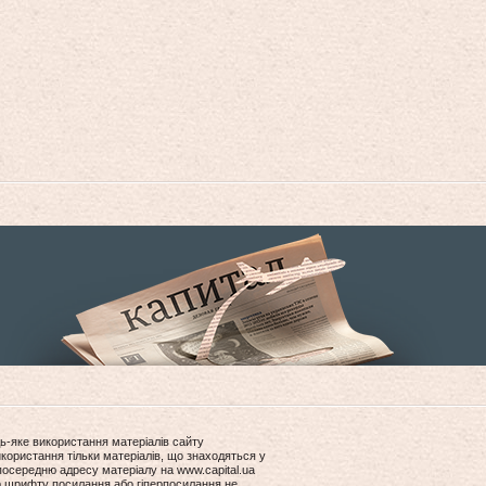
ь-яке використання матеріалів сайту
користання тільки матеріалів, що знаходяться у
посередню адресу матеріалу на www.capital.ua
ір шрифту посилання або гіперпосилання не