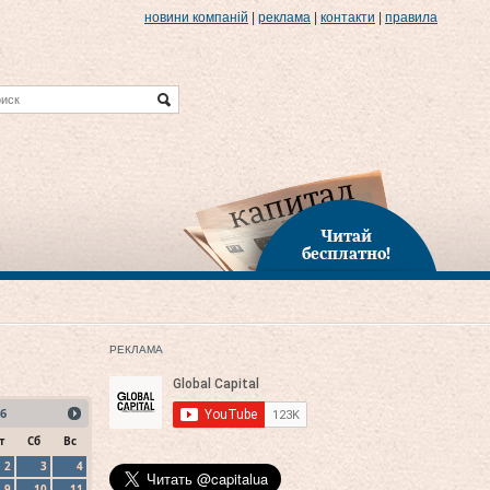
новини компаній
|
реклама
|
контакти
|
правила
Читай
бесплатно!
РЕКЛАМА
6
т
Сб
Вс
2
3
4
9
10
11