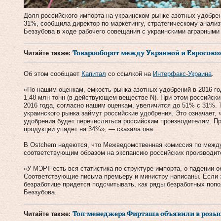
Доля российского импорта на украинском рынке азотных удобрен
31%, сообщила директор по маркетингу, стратегическому анали
Беззубова в ходе рабочего совещания с украинскими аграрными 
Читайте также:
Товарооборот между Украиной и Евросоюзо
Об этом сообщает
Капитал
со ссылкой на
Интерфакс-Украина
.
«По нашим оценкам, емкость рынка азотных удобрений в 2016 го
1,48 млн тонн (в действующем веществе N). При этом российски
2016 года, согласно нашим оценкам, увеличится до 51% с 31%. 
украинского рынка займут российские удобрения. Это означает, 
удобрения будет перечисляться российским производителям. Пр
продукции упадет на 34%», — сказала она.
В Ostchem надеются, что Межведомственная комиссия по между
соответствующим образом на экспансию российских производит
«У МЭРТ есть вся статистика по структуре импорта, о падении 
Соответствующие письма премьеру и министру написаны. Если 
безработице придется подсчитывать, как ряды безработных по
Беззубова.
Читайте также:
Топ-менеджера Фирташа объявили в розы