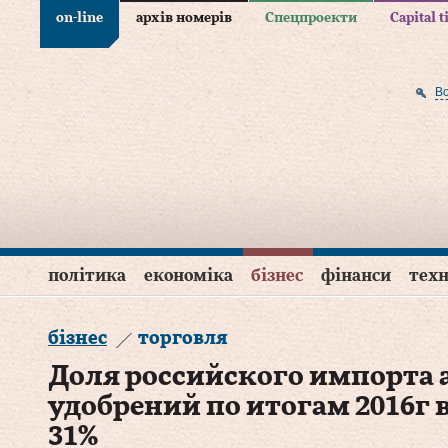
on-line
архів номерів
Спецпроекти
Capital 
В
політика
економіка
бізнес
фінанси
техн
бізнес
торговля
Доля российского импорта
удобрений по итогам 2016г в
31%