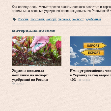
Как сообщалось, Министерство экономического развития и торго
пошлины на азотные удобрения происхождением из Российской Ф
Россия
,
торговля
,
импорт
,
Украина
,
экспорт
,
удобрения
материалы по теме
Украина повысила
Импорт российских то
пошлины на импорт
в Украину за год вырос 
удобрений из России
40%
59304
29662