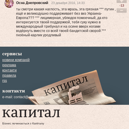
Осна Днепровский
23 декабря 2016, 14:33
-13
ты смотри какакя наглость, эта мразь, эта грязная *** путин ,
ещё и великодушно поддерживает без виз Украина-
Европа??? *** лицимерная, ублюдок помоечный, да кто
интересуется твоей поддержкой, тебя суку нужно в
международный трибунал и на осине вверх ногами
вздёрнуть вместе со всей твоей бандитской сворой.***
гноёный-карлик уродливый
сервисы
новини компаній
реклама
контакти
правила
rss
контакти
e-mail:
contact@capital.ua
Бізнес починається з Капіталу