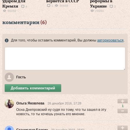
ударом для
вернется в СССР
реформы в
1
36848
Кремля
Украине​
4
3
86458
29994
комментарии
(6)
Для того, чтобы оставить комментарий, Вы должны
авторизоваться
.
Гость
Добавить комментарий
Ольга Яковлева
26 декабря 2016, 17:28
1
Осна Днепровский ну судя по тому, что ты зашел в эту
новость, то ты хочешь узнать его мнение.