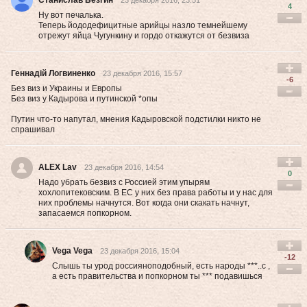
Станислав Безгин
23 декабря 2016, 23:51
4
Ну вот печалька.
Теперь йододефицитные арийцы назло темнейшему
отрежут яйца Чугункину и гордо откажутся от безвиза
Геннадій Логвиненко
23 декабря 2016, 15:57
-6
Без виз и Украины и Европы
Без виз у Кадырова и путинской *опы
Путин что-то напутал, мнения Кадыровской подстилки никто не
спрашивал
ALEX Lav
23 декабря 2016, 14:54
0
Надо убрать безвиз с Россией этим упырям
хохлопитековским. В ЕС у них без права работы и у нас для
них проблемы начнутся. Вот когда они скакать начнут,
запасаемся попкорном.
Vega Vega
23 декабря 2016, 15:04
-12
Слышь ты урод россияноподобный, есть народы ***..с ,
а есть правительства и попкорном ты *** подавишься