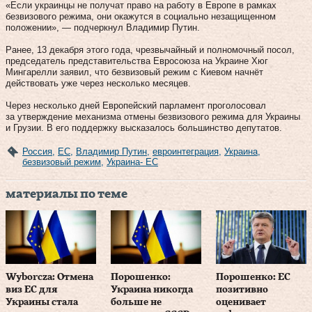
«Если украинцы не получат право на работу в Европе в рамках
безвизового режима, они окажутся в социально незащищенном
положении», — подчеркнул Владимир Путин.
Ранее, 13 декабря этого года, чрезвычайный и полномочный посол,
председатель представительства Евросоюза на Украине Хюг
Мингарелли заявил, что безвизовый режим с Киевом начнёт
действовать уже через несколько месяцев.
Через несколько дней Европейский парламент проголосовал
за утверждение механизма отмены безвизового режима для Украины
и Грузии. В его поддержку высказалось большинство депутатов.
Россия
,
ЕС
,
Владимир Путин
,
евроинтеграция
,
Украина
,
безвизовый режим
,
Украина- ЕС
материалы по теме
Wyborcza: Отмена
Порошенко:
Порошенко: ЕС
виз ЕС для
Украина никогда
позитивно
Украины стала
больше не
оценивает