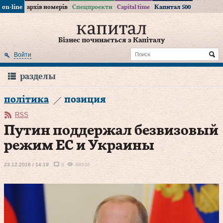
on-line
архів номерів
Спецпроекти
Capital time
Капитал 500
Бізнес починається з Капіталу
Войти
разделы
політика
позиция
RSS
Путин поддержал безвизовый
режим ЕС и Украины
23.12.2016 / 14:19
6
48536