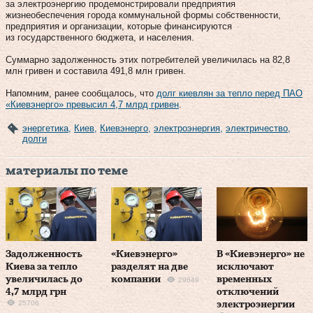
за электроэнергию продемонстрировали предприятия
жизнеобеспечения города коммунальной формы собственности,
предприятия и организации, которые финансируются
из государственного бюджета, и населения.
Суммарно задолженность этих потребителей увеличилась на 82,8
млн гривен и составила 491,8 млн гривен.
Напомним, ранее сообщалось, что
долг киевлян за тепло перед ПАО
«Киевэнерго» превысил 4,7 млрд гривен
.
энергетика
,
Киев
,
Киевэнерго
,
электроэнергия
,
электричество
,
долги
материалы по теме
Задолженность
«Киевэнерго»
В «Киевэнерго» не
Киева за тепло
разделят на две
исключают
увеличилась до
компании
временных
29649
4,7 млрд грн
отключений
25706
электроэнергии