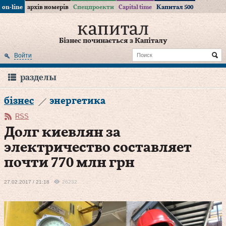
on-line
архів номерів
Спецпроекти
Capital time
Капитал 500
Бізнес починається з Капіталу
Войти
разделы
бізнес
энергетика
RSS
Долг киевлян за
электричество составляет
почти 770 млн грн
27.02.2017 / 21:18
26232