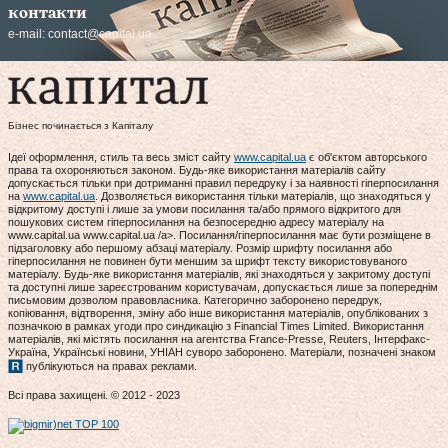
контакти
e-mail:
contact@capital.ua
Бізнес починається з Капіталу
Ідеї оформлення, стиль та весь зміст сайту
www.capital.ua
є об'єктом авторського
права та охороняються законом. Будь-яке використання матеріалів сайту
допускається тільки при дотриманні правил передруку і за наявності гіперпосилання
на
www.capital.ua
. Дозволяється використання тільки матеріалів, що знаходяться у
відкритому доступі і лише за умови посилання та/або прямого відкритого для
пошукових систем гіперпосилання на безпосередню адресу матеріалу на
www.capital.ua www.capital.ua /a>. Посилання/гіперпосилання має бути розміщене в
підзаголовку або першому абзаці матеріалу. Розмір шрифту посилання або
гіперпосилання не повинен бути меншим за шрифт тексту використовуваного
матеріалу. Будь-яке використання матеріалів, які знаходяться у закритому доступі
та доступні лише зареєстрованим користувачам, допускається лише за попереднім
письмовим дозволом правовласника. Категорично заборонено передрук,
копіювання, відтворення, зміну або інше використання матеріалів, опублікованих з
позначкою в рамках угоди про синдикацію з Financial Times Limited. Використання
матеріалів, які містять посилання на агентства France-Presse, Reuters, Інтерфакс-
Україна, Українські новини, УНІАН суворо заборонено. Матеріали, позначені знаком
публікуються на правах реклами.
Всі права захищені. © 2012 - 2023