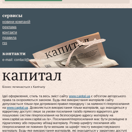
сервисы
новини компаній
реклама
контакти
правила
rss
контакти
e-mail:
contact@capital.ua
Бізнес починається з Капіталу
Ідеї оформлення, стиль та весь зміст сайту
www.capital.ua
є об'єктом авторського
права та охороняються законом. Будь-яке використання матеріалів сайту
допускається тільки при дотриманні правил передруку і за наявності гіперпосилання
на
www.capital.ua
. Дозволяється використання тільки матеріалів, що знаходяться у
відкритому доступі і лише за умови посилання та/або прямого відкритого для
пошукових систем гіперпосилання на безпосередню адресу матеріалу на
www.capital.ua www.capital.ua /a>. Посилання/гіперпосилання має бути розміщене в
підзаголовку або першому абзаці матеріалу. Розмір шрифту посилання або
гіперпосилання не повинен бути меншим за шрифт тексту використовуваного
матеріалу. Будь-яке використання матеріалів, які знаходяться у закритому доступі