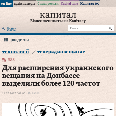
on-line
архів номерів
Спецпроекти
Capital time
Капитал 500
Бізнес починається з Капіталу
Войти
разделы
технології
телерадиовещание
RSS
Для расширения украинского
вещания на Донбассе
выделили более 120 частот
11.07.2017 / 09:06
29680