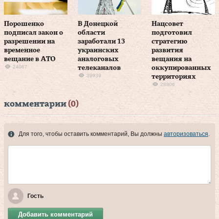
Порошенко
В Донецкой
Нацсовет
подписал закон о
области
подготовил
разрешении на
заработали 13
стратегию
временное
украинских
развития
вещание в АТО
аналоговых
вещания на
24067
телеканалов
оккупированных
39939
территориях
28806
комментарии
(0)
Для того, чтобы оставить комментарий, Вы должны
авторизоваться
.
Гость
Добавить комментарий