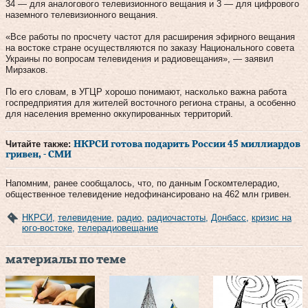
34 — для аналогового телевизионного вещания и 3 — для цифрового
наземного телевизионного вещания.
«Все работы по просчету частот для расширения эфирного вещания
на востоке стране осуществляются по заказу Национального совета
Украины по вопросам телевидения и радиовещания», — заявил
Мирзаков.
По его словам, в УГЦР хорошо понимают, насколько важна работа
госпредприятия для жителей восточного региона страны, а особенно
для населения временно оккупированных территорий.
Читайте также:
НКРСИ готова подарить России 45 миллиардов
гривен, - СМИ
Напомним, ранее сообщалось, что, по данным Госкомтелерадио,
общественное телевидение недофинансировано на 462 млн гривен.
НКРСИ
,
телевидение
,
радио
,
радиочастоты
,
Донбасс
,
кризис на
юго-востоке
,
телерадиовещание
материалы по теме