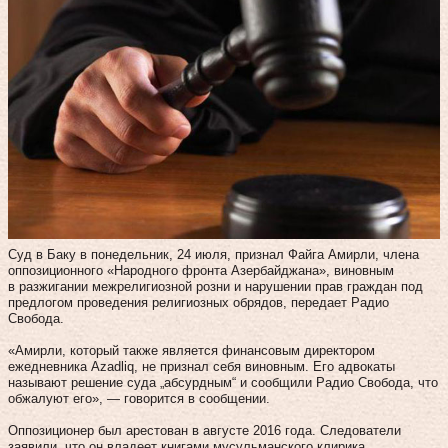
Суд в Баку в понедельник, 24 июля, признал Файга Амирли, члена
оппозиционного «Народного фронта Азербайджана», виновным
в разжигании межрелигиозной розни и нарушении прав граждан под
предлогом проведения религиозных обрядов, передает Радио
Свобода.
«Амирли, который также является финансовым директором
ежедневника Azadliq, не признал себя виновным. Его адвокаты
называют решение суда „абсурдным“ и сообщили Радио Свобода, что
обжалуют его», — говорится в сообщении.
Оппозиционер был арестован в августе 2016 года. Следователи
заявили, что он владеет книгами мусульманского клирика