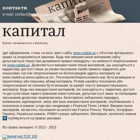
контакти
e-mail:
contact@capital.ua
Бізнес починається з Капіталу
Ідеї оформлення, стиль та весь зміст сайту
www.capital.ua
є об'єктом авторського
права та охороняються законом. Будь-яке використання матеріалів сайту
допускається тільки при дотриманні правил передруку і за наявності гіперпосилання
на
www.capital.ua
. Дозволяється використання тільки матеріалів, що знаходяться у
відкритому доступі і лише за умови посилання та/або прямого відкритого для
пошукових систем гіперпосилання на безпосередню адресу матеріалу на
www.capital.ua www.capital.ua /a>. Посилання/гіперпосилання має бути розміщене в
підзаголовку або першому абзаці матеріалу. Розмір шрифту посилання або
гіперпосилання не повинен бути меншим за шрифт тексту використовуваного
матеріалу. Будь-яке використання матеріалів, які знаходяться у закритому доступі
та доступні лише зареєстрованим користувачам, допускається лише за попереднім
письмовим дозволом правовласника. Категорично заборонено передрук,
копіювання, відтворення, зміну або інше використання матеріалів, опублікованих з
позначкою в рамках угоди про синдикацію з Financial Times Limited. Використання
матеріалів, які містять посилання на агентства France-Presse, Reuters, Інтерфакс-
Україна, Українські новини, УНІАН суворо заборонено. Матеріали, позначені знаком
публікуються на правах реклами.
Всі права захищені. © 2012 - 2023