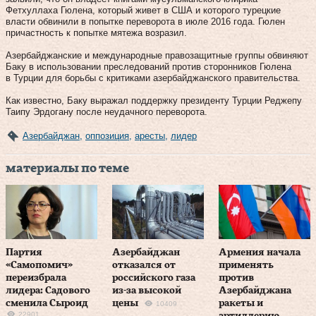
Фетхуллаха Гюлена, который живет в США и которого турецкие
власти обвинили в попытке переворота в июле 2016 года. Гюлен
причастность к попытке мятежа возразил.
Азербайджанские и международные правозащитные группы обвиняют
Баку в использовании преследований против сторонников Гюлена
в Турции для борьбы с критиками азербайджанского правительства.
Как известно, Баку выражал поддержку президенту Турции Реджепу
Таипу Эрдогану после неудачного переворота.
Азербайджан
,
оппозиция
,
аресты
,
лидер
материалы по теме
Партия
Азербайджан
Армения начала
«Самопомич»
отказался от
применять
переизбрала
российского газа
против
лидера: Садового
из-за высокой
Азербайджана
сменила Сыроид
цены
ракеты и
10409
22901