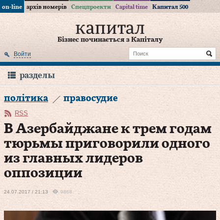
on-line
архів номерів
Спецпроекти
Capital time
Капитал 500
Бізнес починається з Капіталу
Войти
разделы
політика
правосудие
RSS
В Азербайджане к трем годам
тюрьмы приговорили одного
из главных лидеров
оппозиции
24.07.2017 / 21:13
9868