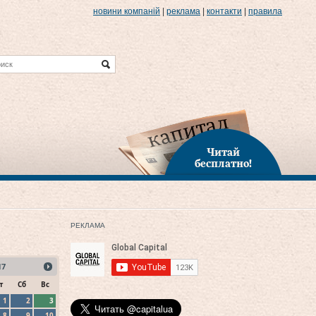
новини компаній
|
реклама
|
контакти
|
правила
Читай
бесплатно!
РЕКЛАМА
17
т
Сб
Вс
1
2
3
8
9
10