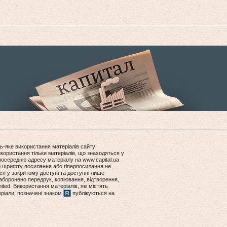
ь-яке використання матеріалів сайту
користання тільки матеріалів, що знаходяться у
посередню адресу матеріалу на www.capital.ua
ір шрифту посилання або гіперпосилання не
ся у закритому доступі та доступні лише
боронено передрук, копіювання, відтворення,
ited. Використання матеріалів, які містять
еріали, позначені знаком
публікуються на