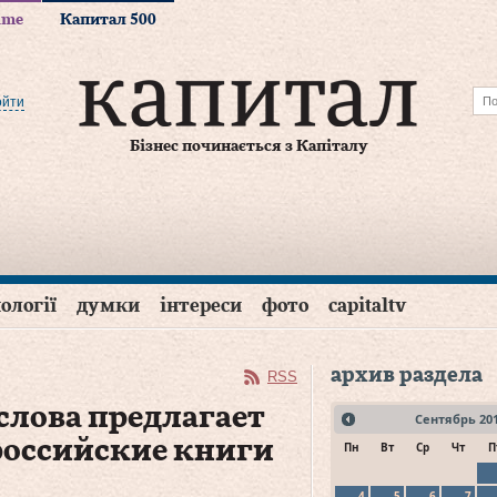
time
Капитал 500
ойти
Бізнес починається з Капіталу
ології
думки
інтереси
фото
capitaltv
архив раздела
RSS
слова предлагает
Сентябрь
20
российские книги
Пн
Вт
Ср
Чт
П
4
5
6
7