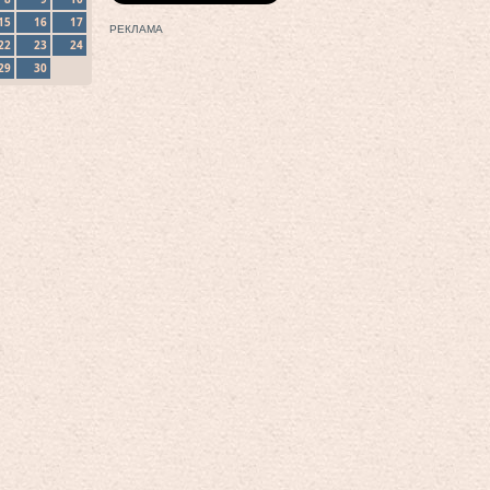
15
16
17
РЕКЛАМА
22
23
24
29
30