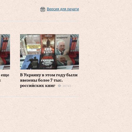
Версия для печати
з еще
В Украину в этом году были
и
ввезены более 7 тыс.
российских книг
36743