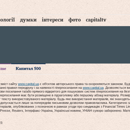
ології
думки
інтереси
фото
capitaltv
time
Капитал 500
 зміст сайту
www.capital.ua
є об'єктом авторського права та охороняються законом. Буд
анні правил передруку і за наявності гіперпосилання на
www.capital.ua
. Дозволяється ви
мови посилання та/або прямого відкритого для пошукових систем гіперпосилання на без
гіперпосилання має бути розміщене в підзаголовку або першому абзаці матеріалу. Розм
ексту використовуваного матеріалу. Будь-яке використання матеріалів, які знаходять
допускається лише за попереднім письмовим дозволом правовласника. Категорично за
еріалів, опублікованих з позначкою в рамках угоди про синдикацію з Financial Times Lim
Presse, Reuters, Інтерфакс-Україна, Українські новини, УНІАН суворо заборонено. Мат
23