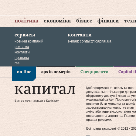
політика
економіка
бізнес
фінанси
техн
сервисы
контакти
новини компаній
e-mail:
contact@capital.ua
реклама
контакти
правила
rss
on-line
архів номерів
Спецпроекти
Capital 
Ідеї оформлення, стиль та весь
допускається тільки при дотрим
відкритому доступі і лише за у
www.capital.ua /a>. Посилання/
Бізнес починається з Капіталу
повинен бути меншим за шрифт т
зареєстрованим користувачам, 
зміну або інше використання мат
посилання на агентства France-
правах реклами.
Всі права захищені. © 2012 - 20