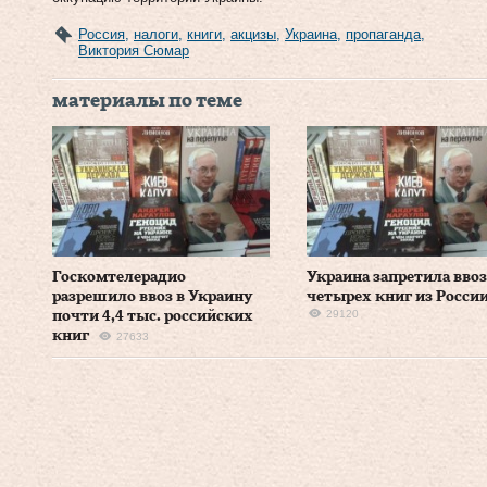
Россия
,
налоги
,
книги
,
акцизы
,
Украина
,
пропаганда
,
Виктория Сюмар
материалы по теме
Госкомтелерадио
Украина запретила вво
разрешило ввоз в Украину
четырех книг из Росси
29120
почти 4,4 тыс. российских
книг
27633