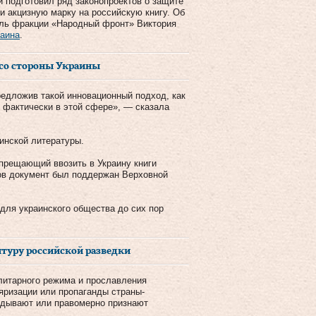
 подготовил ряд законопроектов о защите
и акцизную марку на российскую книгу. Об
ель фракции «Народный фронт» Виктория
раина
.
 со стороны Украины
редложив такой инновационный подход, как
м фактически в этой сфере», — сказала
инской литературы.
апрещающий ввозить в Украину книги
тов документ был поддержан Верховной
 для украинского общества до сих пор
нтуру российской разведки
алитарного режима и прославления
яризации или пропаганды страны-
авдывают или правомерно признают