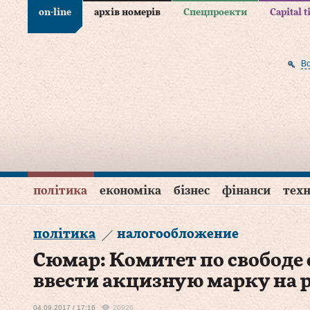
on-line
архів номерів
Спецпроекти
Capital 
В
політика
економіка
бізнес
фінанси
техн
політика
налогообложение
Сюмар: Комитет по свободе 
ввести акцизную марку на 
04.09.2017 / 17:16
20926