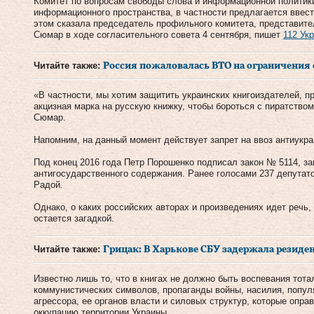
Комитет по вопросам свободы слова и информационной политики
информационного пространства, в частности предлагается ввест
этом сказала председатель профильного комитета, представит
Сюмар в ходе согласительного совета 4 сентября, пишет
112 Ук
Читайте также:
Россия пожаловалась ВТО на ограничения
«В частности, мы хотим защитить украинских книгоиздателей, п
акцизная марка на русскую книжку, чтобы бороться с пиратство
Сюмар.
Напомним, на данный момент действует запрет на ввоз антиукра
Под конец 2016 года Петр Порошенко подписал закон № 5114, з
антигосударственного содержания. Ранее голосами 237 депута
Радой.
Однако, о каких российских авторах и произведениях идет речь,
остается загадкой.
Читайте также:
Грицак: В Харькове СБУ задержала резиде
Известно лишь то, что в книгах не должно быть воспевания тот
коммунистических символов, пропаганды войны, насилия, попул
агрессора, ее органов власти и силовых структур, которые опр
оккупацию территории Украины.