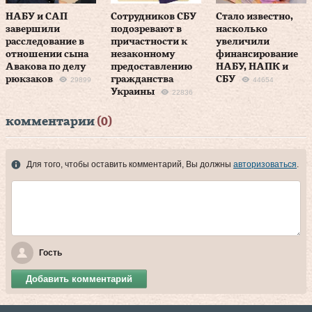
НАБУ и САП
Сотрудников СБУ
Стало известно,
завершили
подозревают в
насколько
расследование в
причастности к
увеличили
отношении сына
незаконному
финансирование
Авакова по делу
предоставлению
НАБУ, НАПК и
рюкзаков
гражданства
СБУ
29899
44654
Украины
22836
комментарии
(0)
Для того, чтобы оставить комментарий, Вы должны
авторизоваться
.
Гость
Добавить комментарий