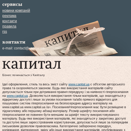
сервисы
новини компаній
реклама
контакти
правила
rss
контакти
e-mail:
contact@capital.ua
Бізнес починається з Капіталу
Ідеї оформлення, стиль та весь зміст сайту
www.capital.ua
є об'єктом авторського
права та охороняються законом. Будь-яке використання матеріалів сайту
допускається тільки при дотриманні правил передруку і за наявності гіперпосилання
на
www.capital.ua
. Дозволяється використання тільки матеріалів, що знаходяться у
відкритому доступі і лише за умови посилання та/або прямого відкритого для
пошукових систем гіперпосилання на безпосередню адресу матеріалу на
www.capital.ua www.capital.ua /a>. Посилання/гіперпосилання має бути розміщене в
підзаголовку або першому абзаці матеріалу. Розмір шрифту посилання або
гіперпосилання не повинен бути меншим за шрифт тексту використовуваного
матеріалу. Будь-яке використання матеріалів, які знаходяться у закритому доступі
та доступні лише зареєстрованим користувачам, допускається лише за попереднім
письмовим дозволом правовласника. Категорично заборонено передрук,
копіювання, відтворення, зміну або інше використання матеріалів, опублікованих з