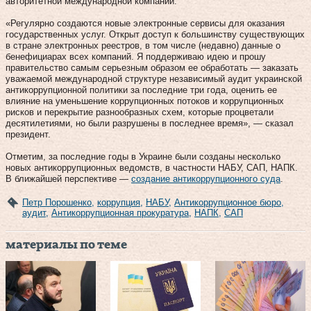
авторитетной международной компании.
«Регулярно создаются новые электронные сервисы для оказания
государственных услуг. Открыт доступ к большинству существующих
в стране электронных реестров, в том числе (недавно) данные о
бенефициарах всех компаний. Я поддерживаю идею и прошу
правительство самым серьезным образом ее обработать — заказать
уважаемой международной структуре независимый аудит украинской
антикоррупционной политики за последние три года, оценить ее
влияние на уменьшение коррупционных потоков и коррупционных
рисков и перекрытие разнообразных схем, которые процветали
десятилетиями, но были разрушены в последнее время», — сказал
президент.
Отметим, за последние годы в Украине были созданы несколько
новых антикоррупционных ведомств, в частности НАБУ, САП, НАПК.
В ближайшей перспективе —
создание антикоррупционного суда
.
Петр Порошенко
,
коррупция
,
НАБУ
,
Антикоррупционное бюро
,
аудит
,
Антикоррупционная прокуратура
,
НАПК
,
САП
материалы по теме