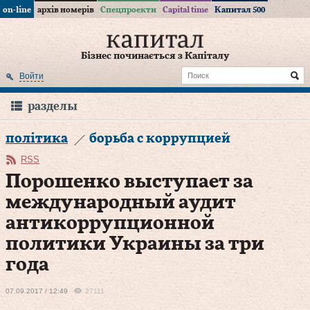
on-line
архів номерів
Спецпроекти
Capital time
Капитал 500
Бізнес починається з Капіталу
Войти
разделы
політика
борьба с коррупцией
RSS
Порошенко выступает за
международный аудит
антикоррупционной
политики Украины за три
года
07.09.2017 / 12:49
27111