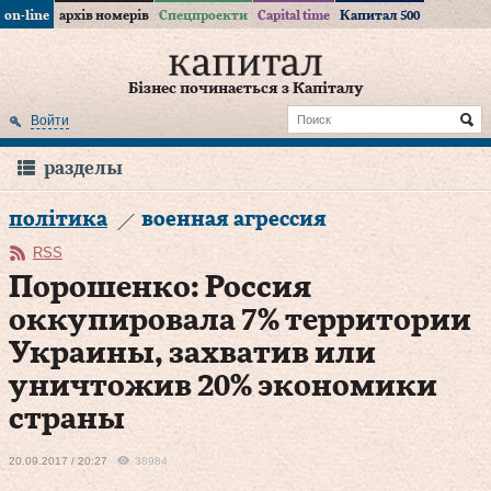
on-line
архів номерів
Спецпроекти
Capital time
Капитал 500
Бізнес починається з Капіталу
Войти
разделы
політика
военная агрессия
RSS
Порошенко: Россия
оккупировала 7% территории
Украины, захватив или
уничтожив 20% экономики
страны
20.09.2017 / 20:27
38984