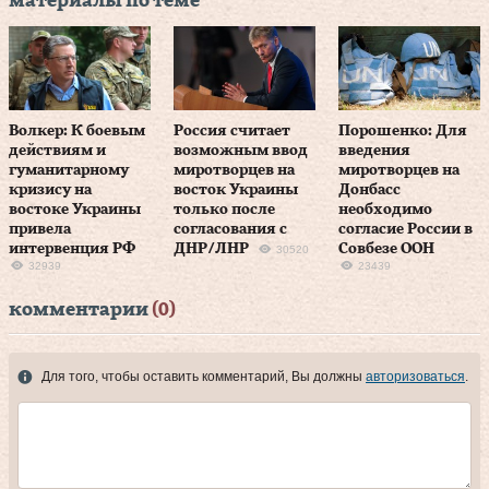
материалы по теме
Волкер: К боевым
Россия считает
Порошенко: Для
действиям и
возможным ввод
введения
гуманитарному
миротворцев на
миротворцев на
кризису на
восток Украины
Донбасс
востоке Украины
только после
необходимо
привела
согласования с
согласие России в
интервенция РФ
ДНР/ЛНР
Совбезе ООН
30520
32939
23439
комментарии
(0)
Для того, чтобы оставить комментарий, Вы должны
авторизоваться
.