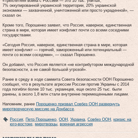
«Трехлетняя война с Россией — это 10 тыс. убитых,
7% оккупированной украинской территории, 20% украинской
экономики — захваченной, уничтоженной или просто украденной», —
сказал он.
Кроме того, Порошенко заявил, что Россия, наверное, единственная
страна в мире, которая имеет конфликт почти со всеми соседними
государствами.
«Сегодня Россия, наверное, единственная страна в мире, которая
имеет конфликт — горячий, замороженный или потенциальный —
почти со всеми соседями», — сказал Порошенко.
Он добавил, что Россия является «не контрибутором международной
безопасности, а ее самой большой угрозой».
Ранее в среду в ходе саммита Совета безопасности ООН Порошенко
сообщил, что в результате агрессии России против Украины с 2014
года погибли более 10 тыс. украинцев, еще около 25 тыс. были
ранены, а около 1,8 млн стали внутренне перемещенными лицами.
Напомним, ранее
Порошенко призвал Совбез ООН развернуть
миротворческую миссию на Донбассе
.
Россия
,
Петр Порошенко
,
ООН
,
Украина
,
Совбез ООН
,
кризис на
юго-востоке
,
миротворцы
,
военная агрессия