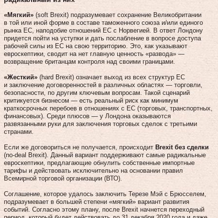
«Мягкий»
(soft Brexit) подразумевает сохранение Великобритании
в той или иной форме в составе таможенного союза и/или единого
рынка ЕС, наподобие отношений ЕС с Норвегией. В ответ Лондону
придется пойти на уступки и дать послабление в вопросе доступа
рабочей силы из ЕС на свою территорию. Это, как указывают
евроскептики, сводит на нет главную ценность «развода» —
возвращение британцам контроля над своими границами.
«Жесткий»
(hard Brexit) означает выход из всех структур ЕС
и заключение договоренностей в различных областях — торговли,
безопасности, по другим ключевым вопросам. Такой сценарий
критикуется бизнесом — есть реальный риск как минимум
краткосрочных перебоев в отношениях с ЕС (торговых, транспортных,
финансовых). Среди плюсов — у Лондона оказываются
развязанными руки для заключения торговых сделок с третьими
странами.
Если же договориться не получается, происходит
Brexit без сделки
(no-deal Brexit). Данный вариант поддерживают самые радикальные
евроскептики, предлагающие обнулить собственные импортные
тарифы и действовать исключительно на основании правил
Всемирной торговой организации (ВТО).
Соглашение, которое удалось заключить Терезе Мэй с Брюсселем,
подразумевает в большей степени «мягкий» вариант развития
событий. Согласно этому плану, после Brexit начнется переходный
период, который будет действовать до 31 декабря 2020 года и даже