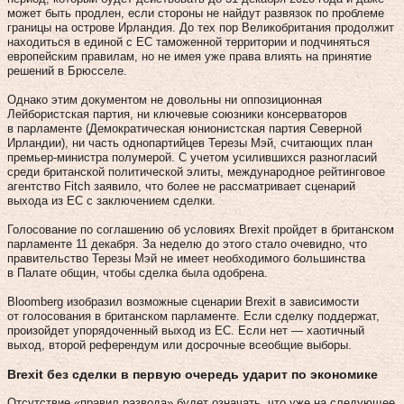
может быть продлен, если стороны не найдут развязок по проблеме
границы на острове Ирландия. До тех пор Великобритания продолжит
находиться в единой с ЕС таможенной территории и подчиняться
европейским правилам, но не имея уже права влиять на принятие
решений в Брюсселе.
Однако этим документом не довольны ни оппозиционная
Лейбористская партия, ни ключевые союзники консерваторов
в парламенте (Демократическая юнионистская партия Северной
Ирландии), ни часть однопартийцев Терезы Мэй, считающих план
премьер-министра полумерой. С учетом усилившихся разногласий
среди британской политической элиты, международное рейтинговое
агентство Fitch заявило, что более не рассматривает сценарий
выхода из ЕС с заключением сделки.
Голосование по соглашению об условиях Brexit пройдет в британском
парламенте 11 декабря. За неделю до этого стало очевидно, что
правительство Терезы Мэй не имеет необходимого большинства
в Палате общин, чтобы сделка была одобрена.
Bloomberg изобразил возможные сценарии Brexit в зависимости
от голосования в британском парламенте. Если сделку поддержат,
произойдет упорядоченный выход из ЕС. Если нет — хаотичный
выход, второй референдум или досрочные всеобщие выборы.
Brexit без сделки в первую очередь ударит по экономике
Отсутствие «правил развода» будет означать, что уже на следующее