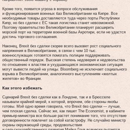
Кроме того, появится угроза в вопросе обслуживания
и функционирования военных баз Великобритании на Кипре. Все
необходимые товары доставляются туда через порты Республики
Кипр, но без сделки с ЕС такая логистика станет невозможной.
Поэтому правительство Великобритании планирует расширить
морской порт на территории военной базы Акротири, если не удастся
достичь торгового соглашения.
Наконец, Brexit без сделки скорее всего вызовет рост социального
напряжения в Великобритании, в связи с чем 10 тыс.
военнослужащих готовятся помогать полиции поддерживать
общественный порядок. Высокая степень недоверия и недовольства
по отношению к властям и ухудшающаяся экономическая ситуация
могут вывести людей на улицы. Bloomberg не исключает социального
взрыва в Великобритании, аналогичного выступлениям «желтых
жилетов» во Франции.
Как этого избежать
Сценарий Brexit без сделки как в Лондоне, так и в Брюсселе
называли крайней мерой, к которой, впрочем, обе стороны якобы
готовы. Мэй одно время говорила, что Brexit без сделки — лучше,
чем плохая сделка. Сейчас же, как пишет The Economist, в кабинете
премьер-министра все больше растет понимание того, что отсутствие
договоренности повлечет за собой катастрофу. Не случайно министр
охраны окружающей среды, продовольствия
и сельскохозяйственного развития Майкл Гоув всячески пытается