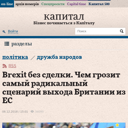
on-line
архів номерів
Спецпроекти
Capital time
Капитал 500
Бізнес починається з Капіталу
Войти
разделы
політика
дружба народов
RSS
Brexit без сделки. Чем грозит
самый радикальный
сценарий выхода Британии из
ЕС
06.12.2018 / 15:01
34095