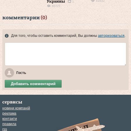
41632
Украины
1
30727
комментарии
(0)
Для того, чтобы оставить комментарий, Вы должны
авторизоваться
.
Гость
Добавить комментарий
сервисы
новини компаній
реклама
контакти
правила
rss