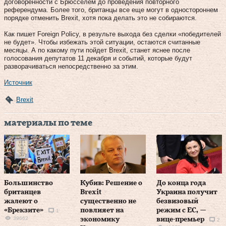
договоренности с Брюсселем до проведения повторного
референдума. Более того, британцы все еще могут в одностороннем
порядке отменить Brexit, хотя пока делать это не собираются.
Как пишет Foreign Policy, в результе выхода без сделки «победителей
не будет». Чтобы избежать этой ситуации, остаются считанные
месяцы. А по какому пути пойдет Brexit, станет яснее после
голосования депутатов 11 декабря и событий, которые будут
разворачиваться непосредственно за этим.
Источник
Brexit
материалы по теме
Большинство
Кубив: Решение о
До конца года
британцев
Brexit
Украина получит
жалеют о
существенно не
безвизовый
«Брекзите»
повлияет на
режим с ЕС, —
1
39662
экономику
вице-премьер
2