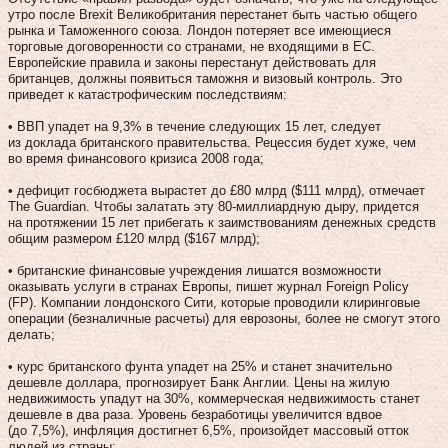
утро после Brexit Великобритания перестанет быть частью общего
рынка и Таможенного союза. Лондон потеряет все имеющиеся
торговые договоренности со странами, не входящими в ЕС.
Европейские правила и законы перестанут действовать для
британцев, должны появиться таможня и визовый контроль. Это
приведет к катастрофическим последствиям:
• ВВП упадет на 9,3% в течение следующих 15 лет, следует
из доклада британского правительства. Рецессия будет хуже, чем
во время финансового кризиса 2008 года;
• дефицит госбюджета вырастет до £80 млрд ($111 млрд), отмечает
The Guardian. Чтобы залатать эту 80-миллиардную дыру, придется
на протяжении 15 лет прибегать к заимствованиям денежных средств
общим размером £120 млрд ($167 млрд);
• британские финансовые учреждения лишатся возможности
оказывать услуги в странах Европы, пишет журнал Foreign Policy
(FP). Компании лондонского Сити, которые проводили клиринговые
операции (безналичные расчеты) для еврозоны, более не смогут этого
делать;
• курс британского фунта упадет на 25% и станет значительно
дешевле доллара, прогнозирует Банк Англии. Цены на жилую
недвижимость упадут на 30%, коммерческая недвижимость станет
дешевле в два раза. Уровень безработицы увеличится вдвое
(до 7,5%), инфляция достигнет 6,5%, произойдет массовый отток
людей из страны;