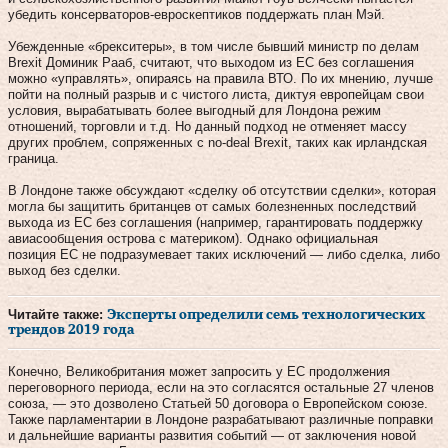
убедить консерваторов-евроскептиков поддержать план Мэй.
Убежденные «брекситеры», в том числе бывший министр по делам
Brexit Доминик Рааб, считают, что выходом из ЕС без соглашения
можно «управлять», опираясь на правила ВТО. По их мнению, лучше
пойти на полный разрыв и с чистого листа, диктуя европейцам свои
условия, вырабатывать более выгодный для Лондона режим
отношений, торговли и т.д. Но данный подход не отменяет массу
других проблем, сопряженных с no-deal Brexit, таких как ирландская
граница.
В Лондоне также обсуждают «сделку об отсутствии сделки», которая
могла бы защитить британцев от самых болезненных последствий
выхода из ЕС без соглашения (например, гарантировать поддержку
авиасообщения острова с материком). Однако официальная
позиция ЕС не подразумевает таких исключений — либо сделка, либо
выход без сделки.
Читайте также:
Эксперты определили семь технологических
трендов 2019 года
Конечно, Великобритания может запросить у ЕС продолжения
переговорного периода, если на это согласятся остальные 27 членов
союза, — это дозволено Статьей 50 договора о Европейском союзе.
Также парламентарии в Лондоне разрабатывают различные поправки
и дальнейшие варианты развития событий — от заключения новой