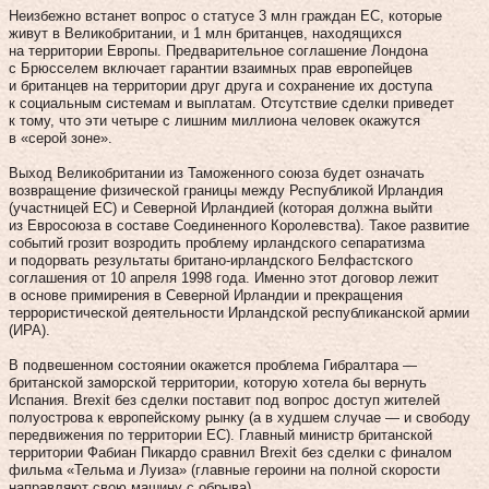
Неизбежно встанет вопрос о статусе 3 млн граждан ЕС, которые
живут в Великобритании, и 1 млн британцев, находящихся
на территории Европы. Предварительное соглашение Лондона
с Брюсселем включает гарантии взаимных прав европейцев
и британцев на территории друг друга и сохранение их доступа
к социальным системам и выплатам. Отсутствие сделки приведет
к тому, что эти четыре с лишним миллиона человек окажутся
в «серой зоне».
Выход Великобритании из Таможенного союза будет означать
возвращение физической границы между Республикой Ирландия
(участницей ЕС) и Северной Ирландией (которая должна выйти
из Евросоюза в составе Соединенного Королевства). Такое развитие
событий грозит возродить проблему ирландского сепаратизма
и подорвать результаты британо-ирландского Белфастского
соглашения от 10 апреля 1998 года. Именно этот договор лежит
в основе примирения в Северной Ирландии и прекращения
террористической деятельности Ирландской республиканской армии
(ИРА).
В подвешенном состоянии окажется проблема Гибралтара —
британской заморской территории, которую хотела бы вернуть
Испания. Brexit без сделки поставит под вопрос доступ жителей
полуострова к европейскому рынку (а в худшем случае — и свободу
передвижения по территории ЕС). Главный министр британской
территории Фабиан Пикардо сравнил Brexit без сделки с финалом
фильма «Тельма и Луиза» (главные героини на полной скорости
направляют свою машину с обрыва).