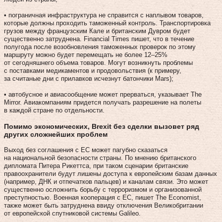
• пограничная инфраструктура не справится с наплывом товаров,
которые должны проходить таможенный контроль. Транспортировка
грузов между французским Кале и британским Дувром будет
существенно затруднена. Financial Times пишет, что в течение
полугода после возобновления таможенных проверок по этому
маршруту можно будет перемещать не более 12–25%
от сегодняшнего объема товаров. Могут возникнуть проблемы
с поставками медикаментов и продовольствия (к примеру,
за считаные дни с прилавков исчезнут батончики Mars);
• автобусное и авиасообщение может прерваться, указывает The
Mirror. Авиакомпаниям придется получать разрешение на полеты
в каждой стране по отдельности.
Помимо экономических, Brexit без сделки вызовет ряд
других сложнейших проблем
Выход без соглашения с ЕС может пагубно сказаться
на национальной безопасности страны. По мнению британского
дипломата Питера Рикеттса, при таком сценарии британские
правоохранители будут лишены доступа к европейским базам данных
(например, ДНК и отпечатков пальцев) и каналам связи. Это может
существенно осложнить борьбу с терроризмом и организованной
преступностью. Военная кооперация с ЕС, пишет The Economist,
также может быть затруднена ввиду отключения Великобритании
от европейской спутниковой системы Galileo.