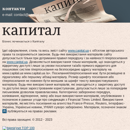
контакти
e-mail:
contact@capital.ua
Бізнес починається з Капіталу
Ідеї оформлення, стиль та весь зміст сайту
www.capital.ua
є об'єктом авторського
права та охороняються законом. Будь-яке використання матеріалів сайту
допускається тільки при дотриманні правил передруку і за наявності гіперпосилання
на
www.capital.ua
. Дозволяється використання тільки матеріалів, що знаходяться у
відкритому доступі і лише за умови посилання та/або прямого відкритого для
пошукових систем гіперпосилання на безпосередню адресу матеріалу на
www.capital.ua www.capital.ua /a>. Посилання/гіперпосилання має бути розміщене в
підзаголовку або першому абзаці матеріалу. Розмір шрифту посилання або
гіперпосилання не повинен бути меншим за шрифт тексту використовуваного
матеріалу. Будь-яке використання матеріалів, які знаходяться у закритому доступі
та доступні лише зареєстрованим користувачам, допускається лише за попереднім
письмовим дозволом правовласника. Категорично заборонено передрук,
копіювання, відтворення, зміну або інше використання матеріалів, опублікованих з
позначкою в рамках угоди про синдикацію з Financial Times Limited. Використання
матеріалів, які містять посилання на агентства France-Presse, Reuters, Інтерфакс-
Україна, Українські новини, УНІАН суворо заборонено. Матеріали, позначені знаком
публікуються на правах реклами.
Всі права захищені. © 2012 - 2023