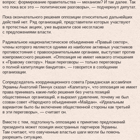
вопрос: формирование правительства — механизм? И так далее. Так
что пока все это — политические разговоры», — подчеркнул депутат.
Пока окончательного решения оппозиции относительно дальнейших
действий нет. Ряд организаций, представители которых участвуют
в протестных акциях, уже выразили свое несогласие
с предложениями власти.
Радикальное националистическое объединение «Правый сектор»,
члены которого являются одними из наиболее активных участников
противостояния с правоохранительными органами, выступает против
компромиссного решения. «Оппозиция не имеет никакого отношения
к «Правому сектору». Наши переговоры — только переговоры
о полной капитуляции бандитов», — говорится в сообщении
организации.
Сопредседатель координационного совета Гражданская ассамблея
Украины Анатолий Пинчук сказал «Капиталу», что оппозиция не имеет
права принимать какие‑либо решения без учета позиций
общественных организаций, и выразил удивление, почему не был
созван совет «Народного объединения «Майдан». «Идеальным
вариантом было бы включение общественной стороны как третьей
в эти переговоры», — считает он.
Вместе с тем, подтолкнуть оппозицию к принятию предложений
президента может позиция иностранных партнеров Украины.
Там считают, что озвученные властью шаги могли бы помочь
разрешить ситуацию.