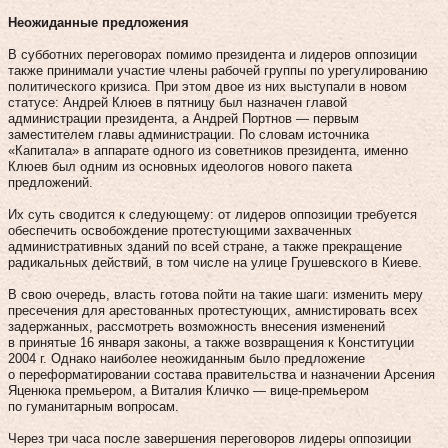
Неожиданные предложения
В субботних переговорах помимо президента и лидеров оппозиции
также принимали участие члены рабочей группы по урегулированию
политического кризиса. При этом двое из них выступали в новом
статусе: Андрей Клюев в пятницу был назначен главой
администрации президента, а Андрей Портнов — первым
заместителем главы администрации. По словам источника
«Капитала» в аппарате одного из советников президента, именно
Клюев был одним из основных идеологов нового пакета
предложений.
Их суть сводится к следующему: от лидеров оппозиции требуется
обеспечить освобождение протестующими захваченных
административных зданий по всей стране, а также прекращение
радикальных действий, в том числе на улице Грушевского в Киеве.
В свою очередь, власть готова пойти на такие шаги: изменить меру
пресечения для арестованных протестующих, амнистировать всех
задержанных, рассмотреть возможность внесения изменений
в принятые 16 января законы, а также возвращения к Конституции
2004 г. Однако наиболее неожиданным было предложение
о переформатировании состава правительства и назначении Арсения
Яценюка премьером, а Виталия Кличко — вице-премьером
по гуманитарным вопросам.
Через три часа после завершения переговоров лидеры оппозиции