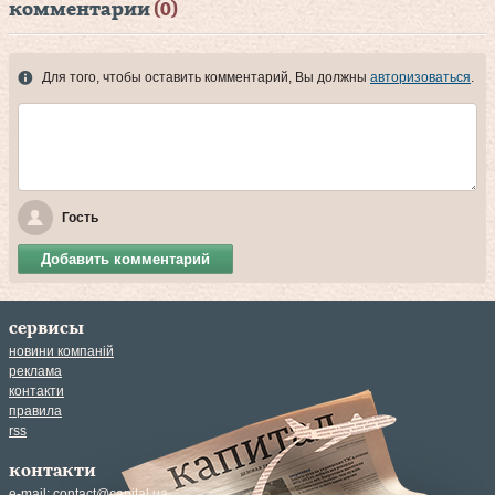
комментарии
(0)
Для того, чтобы оставить комментарий, Вы должны
авторизоваться
.
Гость
Добавить комментарий
сервисы
новини компаній
реклама
контакти
правила
rss
контакти
e-mail:
contact@capital.ua