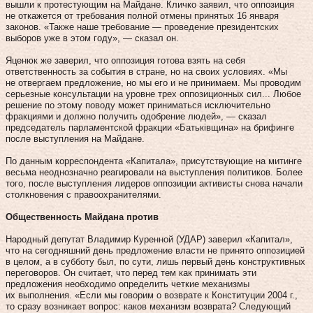
вышли к протестующим на Майдане. Кличко заявил, что оппозиция
не откажется от требования полной отмены принятых 16 января
законов. «Также наше требование — проведение президентских
выборов уже в этом году», — сказал он.
Яценюк же заверил, что оппозиция готова взять на себя
ответственность за события в стране, но на своих условиях. «Мы
не отвергаем предложение, но мы его и не принимаем. Мы проводим
серьезные консультации на уровне трех оппозиционных сил... Любое
решение по этому поводу может приниматься исключительно
фракциями и должно получить одобрение людей», — сказал
председатель парламентской фракции «Батьківщина» на брифинге
после выступления на Майдане.
По данным корреспондента «Капитала», присутствующие на митинге
весьма неоднозначно реагировали на выступления политиков. Более
того, после выступления лидеров оппозиции активисты снова начали
столкновения с правоохранителями.
Общественноcть Майдана против
Народный депутат Владимир Куренной (УДАР) заверил «Капитал»,
что на сегодняшний день предложение власти не принято оппозицией
в целом, а в субботу был, по сути, лишь первый день конструктивных
переговоров. Он считает, что перед тем как принимать эти
предложения необходимо определить четкие механизмы
их выполнения. «Если мы говорим о возврате к Конституции 2004 г.,
то сразу возникает вопрос: каков механизм возврата? Следующий