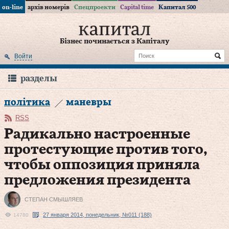
on-line
архів номерів
Спецпроекти
Capital time
Капитал 500
Бізнес починається з Капіталу
Войти
разделы
політика
маневры
RSS
Радикально настроенные
протестующие против того,
чтобы оппозиция приняла
предложения президента
СТЕПАН СМЫШЛЯЕВ
27 января 2014, понедельник, №011 (188)
14780