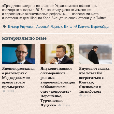
«Правдивое разделение власти в Украине может обеспечить
свободные выборы в 2015 г., конституционные изменения
и европейские экономические реформы», — написал министр
иностранных дел Швеции Карл Бильдт на своей странице в Twitter.
Виктор Янукович
,
Арсений Яценюк
,
Виталий Кличко
,
Евромайдан
материалы по теме
Яценюк рассказал
Янукович заявил
Янукович сказал,
о разговорах с
о намерении в
что хотел бы
Медведевым во
режиме
встретиться с
время своего
видеоконференции
Кличко,
премьерства
в Оболонском
Яценюком и
23704
суде «допросить»
Тягнибоком
26424
Порошенко,
Турчинова и
Луценко
24596