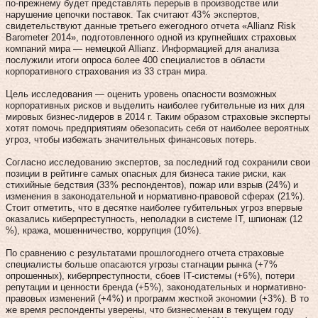
по‑прежнему будет представлять перерыв в производстве или
нарушение цепочки поставок. Так считают 43 % экспертов,
свидетельствуют данные третьего ежегодного отчета «Allianz Risk
Barometer 2014», подготовленного одной из крупнейших страховых
компаний мира — немецкой Allianz. Информацией для анализа
послужили итоги опроса более 400 специалистов в области
корпоративного страхования из 33 стран мира.
Цель исследования — оценить уровень опасности возможных
корпоративных рисков и выделить наиболее губительные из них для
мировых бизнес-лидеров в 2014 г. Таким образом страховые эксперты
хотят помочь предприятиям обезопасить себя от наиболее вероятных
угроз, чтобы избежать значительных финансовых потерь.
Согласно исследованию экспертов, за последний год сохранили свои
позиции в рейтинге самых опасных для бизнеса такие риски, как
стихийные бедствия (33 % респондентов), пожар или взрыв (24 %) и
изменения в законодательной и нормативно-правовой сферах (21 %).
Стоит отметить, что в десятке наиболее губительных угроз впервые
оказались киберпреступность, неполадки в системе IТ, шпионаж (12
%), кража, мошенничество, коррупция (10 %).
По сравнению с результатами прошлогоднего отчета страховые
специалисты больше опасаются угрозы стагнации рынка (+7 %
опрошенных), киберпреступности, сбоев IТ-системы (+6 %), потери
репутации и ценности бренда (+5 %), законодательных и нормативно-
правовых изменений (+4 %) и программ жесткой экономии (+3 %). В то
же время респонденты уверены, что бизнесменам в текущем году