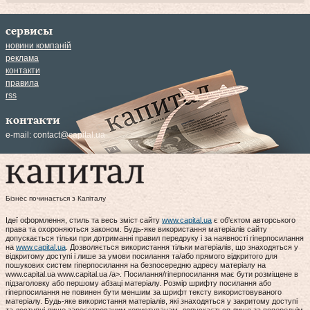
сервисы
новини компаній
реклама
контакти
правила
rss
контакти
e-mail:
contact@capital.ua
Бізнес починається з Капіталу
Ідеї оформлення, стиль та весь зміст сайту
www.capital.ua
є об'єктом авторського
права та охороняються законом. Будь-яке використання матеріалів сайту
допускається тільки при дотриманні правил передруку і за наявності гіперпосилання
на
www.capital.ua
. Дозволяється використання тільки матеріалів, що знаходяться у
відкритому доступі і лише за умови посилання та/або прямого відкритого для
пошукових систем гіперпосилання на безпосередню адресу матеріалу на
www.capital.ua www.capital.ua /a>. Посилання/гіперпосилання має бути розміщене в
підзаголовку або першому абзаці матеріалу. Розмір шрифту посилання або
гіперпосилання не повинен бути меншим за шрифт тексту використовуваного
матеріалу. Будь-яке використання матеріалів, які знаходяться у закритому доступі
та доступні лише зареєстрованим користувачам, допускається лише за попереднім