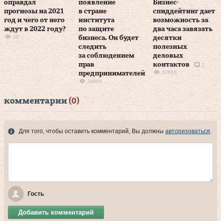
оправдал
появление
Бизнес-
прогнозы на 2021
в стране
спиддейтинг дает
год и чего от него
института
возможность за
ждут в 2022 году?
по защите
два часа завязать
38
бизнеса. Он будет
десятки
следить
полезных
за соблюдением
деловых
прав
контактов
1
37886
предпринимателей
24608
комментарии
(0)
Для того, чтобы оставить комментарий, Вы должны
авторизоваться
.
Гость
Добавить комментарий