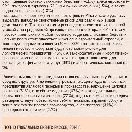
стоит меньше бояться стихийных бедствий ( –11 %), краха еврозоны (–
9 %), пожаров и взрывов (–7 %), рыночных изменений (–5 %), а также
недостатков качества (–3 %).
Благодаря экспертному мнению сотрудникам Allianz также удалось
выделить наиболее свойственные риски для различных видов
деятельности. Так, трое из пяти респондентов считают, что главной
угрозой для предприятий производственного сектора в 2014 г. станут
простой предприятия и сбои поставок, тогда как стихийных бедствий
больше всего стоит опасаться инженерно-строительной отрасли, а
также судоходным компаниям (40 % и 38 % соответственно). Кража,
мошенничество и коррупция будут ключевым риском для
логистических предприятий (46 %). А законодательные и нормативно-
правовые изменения выступят в качестве дамоклова меча для
поставщиков финансовых услуг (39 %) и энергетических компаний (53
%).
Различными являются ожидания потенциальных рисков у больших и
средних структур. Ключевыми угрозами текущего года для крупных
предприятий являются перерыв в производстве, нарушение цепочки
поставок (51 %), стихийные бедствия (37 %) и законодательные,
нормативно-правовые изменения (22 %), тогда как компаниям средних
размеров следует обезопасить себя от пожаров, взрывов (33 %), а
также все тех же простоя производства, сбоя поставок (31 %) и
природных катаклизмов (27 %).