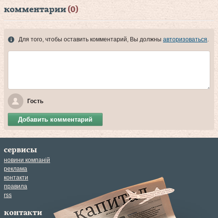
комментарии
(0)
Для того, чтобы оставить комментарий, Вы должны
авторизоваться
.
Гость
Добавить комментарий
сервисы
новини компаній
реклама
контакти
правила
rss
контакти