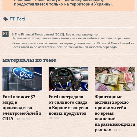
предоставляется только на территории Украины.
FT
,
Ford
© The Financial Times Limited [2013]. Все права защищены.
Перепечатка, копирование или изменение статьи любым способом запрещены.
«Капитал» полностью отвечает за перевод этого текста, Financial Times Limited не
несет какой-либо ответственности за точность или качество перевода.
материалы по теме
Ford вложит $7
Ford пострадала
Фронтирные
млрд в
от сильного спада
активы хорошо
производство
в Европе и запуска
проявили себя
электромобилей в
новых продуктов
во время
50732
США
волнений
26721
на развивающихся
рынках
20565