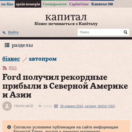
on-line
архів номерів
Спецпроекти
Capital time
Капитал 500
Бізнес починається з Капіталу
Войти
разделы
бізнес
автопром
RSS
Ford получил рекордные
прибыли в Северной Америке
и Азии
ГЕНРИ ФОЙ
30 января 2014, четверг, №014 (191)
12859
Согласно условиям публикации на сайте информации
Financial Times, доступ к данному материалу