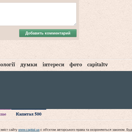
Добавить комментарий
ології
думки
інтереси
фото
capitaltv
time
Капитал 500
 зміст сайту
www.capital.ua
є об'єктом авторського права та охороняються законом. Буд