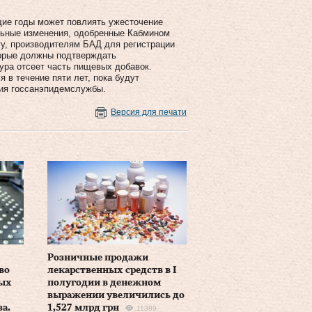
ющие годы может повлиять ужесточение
ельные изменения, одобренные Кабмином
ту, производителям БАД для регистрации
торые должны подтверждать
ура отсеет часть пищевых добавок.
 в течение пяти лет, пока будут
я гос­сан­эпидем­службы.
Версия для печати
Розничные продажи
во
лекарственных средств в I
мых
полугодии в денежном
выражении увеличились до
а.
1,527 млрд грн
11389