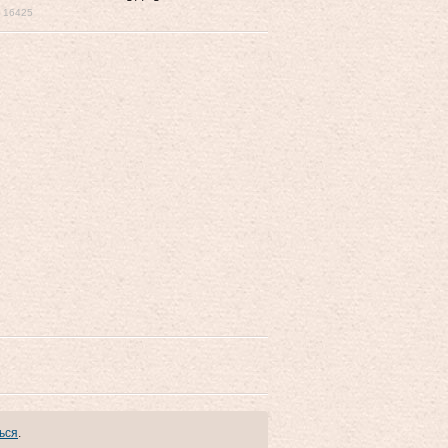
16425
ься
.