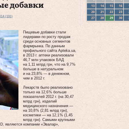
ые добавки
13
14
15
16
20
21
22
23
014 (191)
27
28
29
30
Пищевые добавки стали
лидерами по росту продаж
среди основных сегментов
фармрынка. По данным
профильного сайта Apteka.ua,
в 2013 г. аптеки реализовали
46,7 млн упаковок БАД
на 1,11 млрд грн, что на 9,7 %
больше в натуральном
и на 23,8 % — в денежном,
чем в 2012 г.
Лекарств было реализовано
только на 12,6 % больше
показателей 2012 г. (на 30,47
млрд грн), изделий
медицинского назначения —
на 10,8 % (2,81 млрд грн),
косметики — на 12,1 % (1,45
млрд грн). Самыми крупными
D, являются компании «Эвалар»,