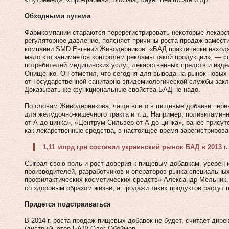
Обходными путями
Фармкомпании стараются перерегистрировать некоторые лекарст
регуляторное давление, поясняет причины роста продаж замест
компании SMD Евгений Живодерников. «БАД практически находят
мало кто занимается контролем рекламы такой продукции», — 
потребителей медицинских услуг, лекарственных средств и изд
Онищенко. Он отметил, что сегодня для вывода на рынок новых
от Государственной санитарно-эпидемио­логической службы закл
Доказывать же функциональные свойства БАД не надо.
По словам Живодерникова, чаще всего в пищевые добавки пере
для желудочно-кишечного тракта и т. д. Например, поливитами
от А до цинка», «Центрум Сильвер от А до цинка», ранее прису
как лекарственные средства, в настоящее время зарегистрирова
1,11 млрд грн составил украинский рынок БАД в 2013 г.
Сыграл свою роль и рост доверия к пищевым добавкам, уверен
производителей, разработчиков и операторов рынка специальны
профилактических косметических средств» Александр Мельник.
со здоровым образом жизни, а продажи таких продуктов растут 
Придется подстраиваться
В 2014 г. роста продаж пищевых добавок не будет, считает ди
(дистрибьютор БАД) Олег Обоймов.