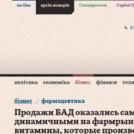
on-line
архів номерів
Спецпроекти
Capital 
В
політика
економіка
бізнес
фінанси
техн
бізнес
фармацевтика
Продажи БАД оказались с
динамичными на фармрынк
витамины, которые произв