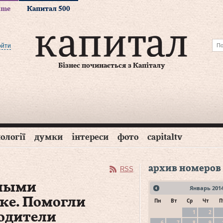
time
Капитал 500
ойти
Бізнес починається з Капіталу
ології
думки
інтереси
фото
capitaltv
архив номеров
RSS
амыми
Январь
201
е. Помогли
Пн
Вт
Ср
Чт
П
1
2
одители
6
7
8
9