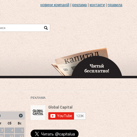
новини компаній
|
реклама
|
контакти
|
правила
Читай
бесплатно!
РЕКЛАМА
4
т
Сб
Вс
3
4
5
10
11
12