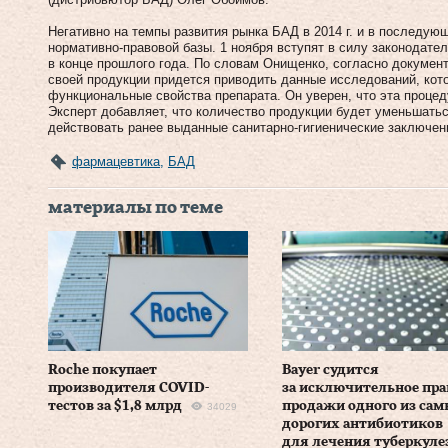
Негативно на темпы развития рынка БАД в 2014 г. и в последу
нормативно-правовой базы. 1 ноября вступят в силу законодат
в конце прошлого года. По словам Онищенко, согласно докумен
своей продукции придется приводить данные исследований, ко
функциональные свойства препарата. Он уверен, что эта процед
Эксперт добавляет, что количество продукции будет уменьшаться
действовать ранее выданные санитарно-гигиенические заключени
фармацевтика
,
БАД
материалы по теме
Roche покупает
Bayer судится
производителя COVID-
за исключительное пра
тестов за $1,8 млрд
продажи одного из са
34029
дорогих антибиотиков
для лечения туберкулез