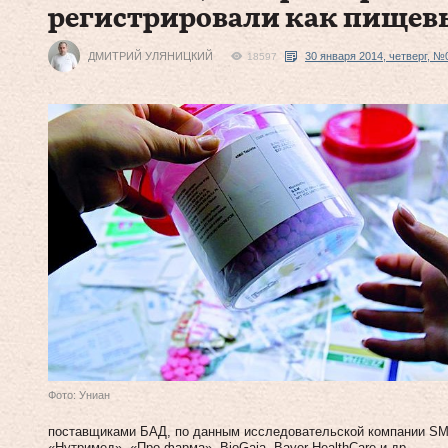
регистрировали как пищев
ДМИТРИЙ УЛЯНИЦКИЙ
30 января 2014, четверг, №
18597
Фото: Униан
поставщиками БАД, по данным исследовательской компании SM
«Нутримед», «Про-фарма», BioGaia, Bayer HealthCare и др.