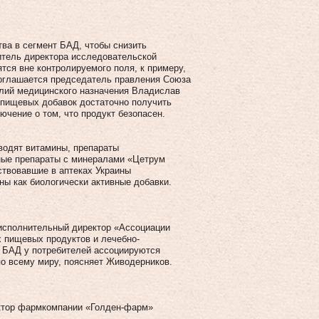
ва в сегмент БАД, чтобы снизить
итель директора исследовательской
ся вне контролируемого поля, к примеру,
соглашается председатель правления Союза
елий медицинского назначения Владислав
 пищевых добавок достаточно получить
ючение о том, что продукт безопасен.
водят витамины, препараты
нные препараты с минералами «Цетрум
тствовавшие в аптеках Украины
ны как биологически активные добавки.
 исполнительный директор «Ассоциации
х пищевых продуктов и лечебно-
 БАД у потребителей ассоциируются
по всему миру, поясняет Живодерников.
ректор фармкомпании «Голден-фарм»