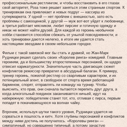
профессиональным рестлингом, и чтобы восстановить в его глазах
свой авторитет, Роза тоже решает заняться этим странным спортом. К
тренировкам она привлекает и новых подруг — кассирш из
супермаркета. У одной — нет проблем с внешностью, зато есть
проблемы с самооценкой, у другой — муж вот-вот уйдет к любовнице,
а третья работает мясником, любит пирсинг и готичную одежду и
никак не может найти друзей. Для каждой из героинь необычное
хобби становится способом сбежать от унылой повседневности, и
хоть тренировки даются нелегко, в итоге им удается стать
настоящими звездами в своем небольшом городке.
Фильм с такой завязкой мог бы стать и драмой, но Жан-Марк
Рудницки решил сделать своих «Королев ринга» комедией. Главным
героиням, да и большинству второстепенных персонажей, он щедро
отвесил карикатурности. Значительную часть двигающих сюжет
конфликтов режиссер превратил в абсурдный балаган. К примеру,
тренер героинь, пожилой рестлер со сварливым характером, и их
потенциальный агент, в свободное от спорта время работающий
барменом, спорят, отправлять ли команду на турнир. Чтобы
выяснить, кто прав, они сначала пытаются перепить друг друга, а
когда алкогольный поединок заканчивается ничьей, идут на
набережную: победителем станет тот, кто, отливая с пирса, первым
попадет в покачивающуюся на волнах чайку.
Впрочем, используя шутки такого уровня, Рудницки удается не
сорваться в пошлость и китч. Хотя глубины персонажей и конфликтов
между ними достичь не получилось. «Королевы ринга» —
симпатичный, но совершенно типичный, а потому зачастую