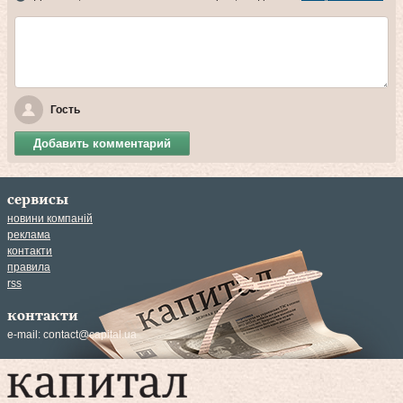
Гость
Добавить комментарий
сервисы
новини компаній
реклама
контакти
правила
rss
контакти
e-mail:
contact@capital.ua