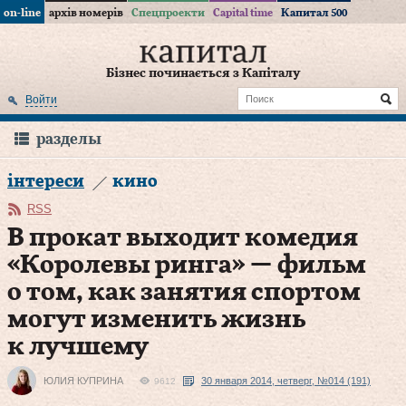
on-line
архів номерів
Спецпроекти
Capital time
Капитал 500
Бізнес починається з Капіталу
Войти
разделы
інтереси
кино
RSS
В прокат выходит комедия
«Королевы ринга» — фильм
о том, как занятия спортом
могут изменить жизнь
к лучшему
ЮЛИЯ КУПРИНА
30 января 2014, четверг, №014 (191)
9612