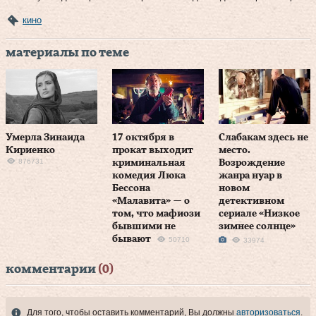
кино
материалы по теме
Умерла Зинаида
17 октября в
Слабакам здесь не
Кириенко
прокат выходит
место.
876731
криминальная
Возрождение
комедия Люка
жанра нуар в
Бессона
новом
«Малавита» — о
детективном
том, что мафиози
сериале «Низкое
бывшими не
зимнее солнце»
бывают
50710
33974
комментарии
(0)
Для того, чтобы оставить комментарий, Вы должны
авторизоваться
.