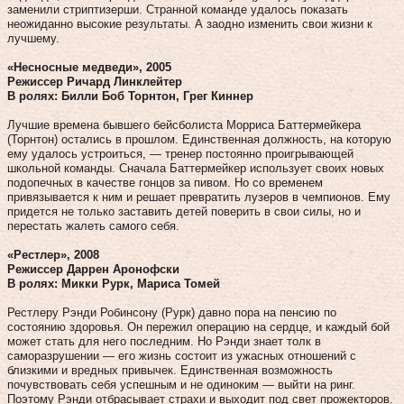
заменили стриптизерши. Странной команде удалось показать
неожиданно высокие результаты. А заодно изменить свои жизни к
лучшему.
«Несносные медведи», 2005
Режиссер Ричард Линклейтер
В ролях: Билли Боб Торнтон, Грег Киннер
Лучшие времена бывшего бейсболиста Морриса Баттермейкера
(Торнтон) остались в прошлом. Единственная должность, на которую
ему удалось устроиться, — тренер постоянно проигрывающей
школьной команды. Сначала Баттермейкер использует своих новых
подопечных в качестве гонцов за пивом. Но со временем
привязывается к ним и решает превратить лузеров в чемпионов. Ему
придется не только заставить детей поверить в свои силы, но и
перестать жалеть самого себя.
«Рестлер», 2008
Режиссер Даррен Аронофски
В ролях: Микки Рурк, Мариса Томей
Рестлеру Рэнди Робинсону (Рурк) давно пора на пенсию по
состоянию здоровья. Он пережил операцию на сердце, и каждый бой
может стать для него последним. Но Рэнди знает толк в
саморазрушении — его жизнь состоит из ужасных отношений с
близкими и вредных привычек. Единственная возможность
почувствовать себя успешным и не одиноким — выйти на ринг.
Поэтому Рэнди отбрасывает страхи и выходит под свет прожекторов.