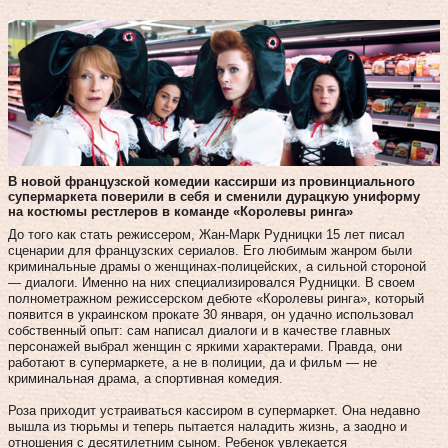
В новой французской комедии кассирши из провинциального
супермаркета поверили в себя и сменили дурацкую униформу
на костюмы рестлеров в команде «Королевы ринга»
До того как стать режиссером, Жан-Марк Рудницки 15 лет писал
сценарии для французских сериалов. Его любимым жанром были
криминальные драмы о женщинах-полицейских, а сильной стороной
— диалоги. Именно на них специализировался Рудницки. В своем
полнометражном режиссерском дебюте «Королевы ринга», который
появится в украинском прокате 30 января, он удачно использовал
собственный опыт: сам написал диалоги и в качестве главных
персонажей выбрал женщин с яркими характерами. Правда, они
работают в супермаркете, а не в полиции, да и фильм — не
криминальная драма, а спортивная комедия.
Роза приходит устраиваться кассиром в супермаркет. Она недавно
вышла из тюрьмы и теперь пытается наладить жизнь, а заодно и
отношения с десятилетним сыном. Ребенок увлекается