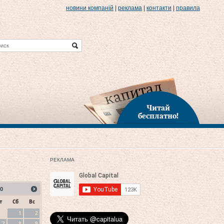
новини компаній
|
реклама
|
контакти
|
правила
Читай
бесплатно!
РЕКЛАМА
0
т
Сб
Вс
1
2
7
8
9