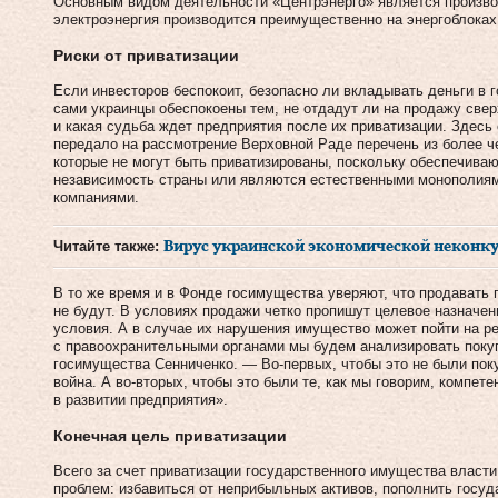
Основным видом деятельности «Центрэнерго» является производ
электроэнергия производится преимущественно на энергоблоках
Риски от приватизации
Если инвесторов беспокоит, безопасно ли вкладывать деньги в 
сами украинцы обеспокоены тем, не отдадут ли на продажу све
и какая судьба ждет предприятия после их приватизации. Здесь 
передало на рассмотрение Верховной Раде перечень из более че
которые не могут быть приватизированы, поскольку обеспечива
независимость страны или являются естественными монополиям
компаниями.
Читайте также:
Вирус украинской экономической неконк
В то же время и в Фонде госимущества уверяют, что продавать
не будут. В условиях продажи четко пропишут целевое назначен
условия. А в случае их нарушения имущество может пойти на р
с правоохранительными органами мы будем анализировать поку
госимущества Сенниченко. — Во-первых, чтобы это не были поку
война. А во-вторых, чтобы это были те, как мы говорим, компет
в развитии предприятия».
Конечная цель приватизации
Всего за счет приватизации государственного имущества власт
проблем: избавиться от неприбыльных активов, пополнить госуд