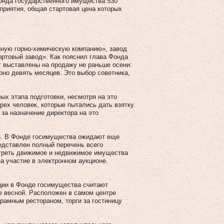
Фонда государственного имущества 530
приятия, общая стартовая цена которых
нную горно-химическую компанию», завод
ртовый завод». Как пояснил глава Фонда
 выставлены на продажу не раньше осени:
но девять месяцев. Это выбор советника,
ых этапа подготовки, несмотря на это
рех человек, которые пытались дать взятку
за назначение директора на это
ии. В Фонде госимущества ожидают еще
редставлен полный перечень всего
отреть движимое и недвижимое имущества
а участие в электронном аукционе.
ции в Фонде госимущества считают
е весной. Расположен в самом центре
рамным рестораном, торги за гостиницу