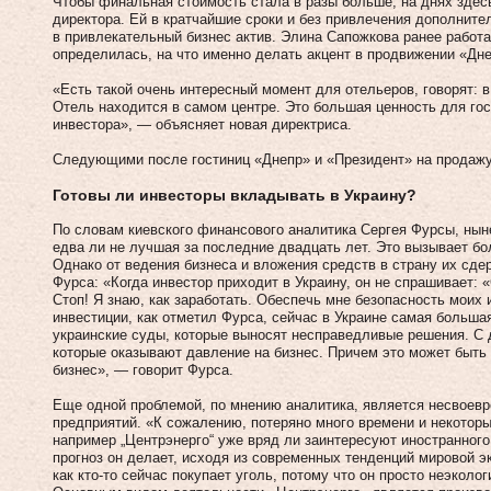
Чтобы финальная стоимость стала в разы больше, на днях здес
директора. Ей в кратчайшие сроки и без привлечения дополните
в привлекательный бизнес актив. Элина Сапожкова ранее работа
определилась, на что именно делать акцент в продвижении «Дне
«Есть такой очень интересный момент для отельеров, говорят: 
Отель находится в самом центре. Это большая ценность для гос
инвестора», — объясняет новая директриса.
Следующими после гостиниц «Днепр» и «Президент» на продажу 
Готовы ли инвесторы вкладывать в Украину?
По словам киевского финансового аналитика Сергея Фурсы, ны
едва ли не лучшая за последние двадцать лет. Это вызывает бо
Однако от ведения бизнеса и вложения средств в страну их сде
Фурса: «Когда инвестор приходит в Украину, он не спрашивает: «
Стоп! Я знаю, как заработать. Обеспечь мне безопасность моих 
инвестиции, как отметил Фурса, сейчас в Украине самая больша
украинские суды, которые выносят несправедливые решения. С д
которые оказывают давление на бизнес. Причем это может быть 
бизнес», — говорит Фурса.
Еще одной проблемой, по мнению аналитика, является несвоев
предприятий. «К сожалению, потеряно много времени и некоторы
например „Центрэнерго“ уже вряд ли заинтересуют иностранного
прогноз он делает, исходя из современных тенденций мировой э
как кто-то сейчас покупает уголь, потому что он просто неэколо