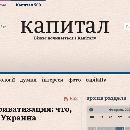
time
Капитал 500
ойти
Бізнес починається з Капіталу
ології
думки
інтереси
фото
capitaltv
архив раздела
RSS
риватизация: что,
Февраль
202
ь Украина
Пн
Вт
Ср
Чт
П
3
4
5
6