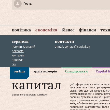
Гость
політика
економіка
бізнес
фінанси
техн
сервисы
контакти
новини компаній
e-mail:
contact@capital.ua
реклама
контакти
правила
rss
on-line
архів номерів
Спецпроекти
Capital 
Ідеї оформлення, стиль та весь
допускається тільки при дотрим
відкритому доступі і лише за у
www.capital.ua /a>. Посилання/
Бізнес починається з Капіталу
повинен бути меншим за шрифт т
зареєстрованим користувачам, 
зміну або інше використання мат
посилання на агентства France-
правах реклами.