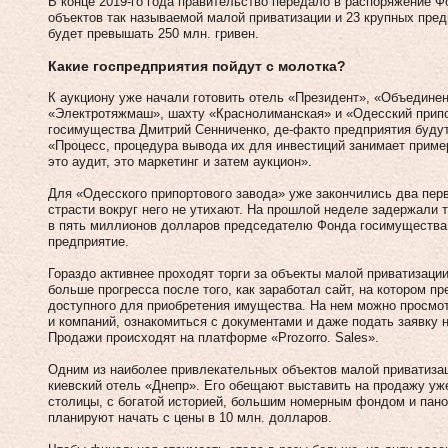
В конце 2019-го года правительство передало в распоряжение 
объектов так называемой малой приватизации и 23 крупных пред
будет превышать 250 млн. гривен.
Какие госпредприятия пойдут с молотка?
К аукциону уже начали готовить отель «Президент», «Объедине
«Электротяжмаш», шахту «Краснолиманская» и «Одесский припо
госимущества Дмитрий Сенниченко, де-факто предприятия будут
«Процесс, процедура вывода их для инвестиций занимает пример
это аудит, это маркетинг и затем аукцион».
Для «Одесского припортового завода» уже закончились два перв
страсти вокруг него не утихают. На прошлой неделе задержали т
в пять миллионов долларов председателю Фонда госимущества 
предприятие.
Гораздо активнее проходят торги за объекты малой приватизац
больше прогресса после того, как заработал сайт, на котором п
доступного для приобретения имущества. На нем можно просм
и компаний, ознакомиться с документами и даже подать заявку н
Продажи происходят на платформе «Prozorro. Sales».
Одним из наиболее привлекательных объектов малой приватиза
киевский отель «Днепр». Его обещают выставить на продажу уж
столицы, с богатой историей, большим номерным фондом и пано
планируют начать с цены в 10 млн. долларов.