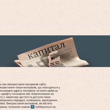
ь-яке використання матеріалів сайту
користання тільки матеріалів, що знаходяться у
посередню адресу матеріалу на www.capital.ua
ір шрифту посилання або гіперпосилання не
ся у закритому доступі та доступні лише
боронено передрук, копіювання, відтворення,
ited. Використання матеріалів, які містять
еріали, позначені знаком
публікуються на