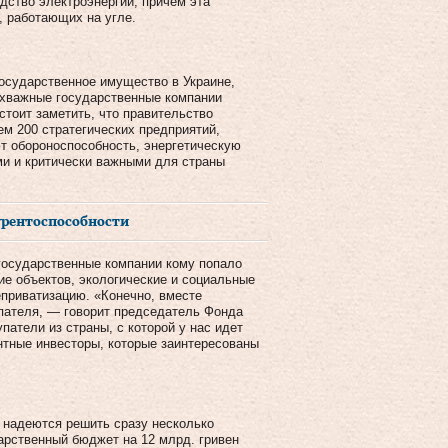
ство электроэнергии, причем эта
, работающих на угле.
государственное имущество в Украине,
рхважные государственные компании
стоит заметить, что правительство
м 200 стратегических предприятий,
ют обороноспособность, энергетическую
и и критически важными для страны
урентоспособности
 государственные компании кому попало
ие объектов, экологические и социальные
еприватизацию. «Конечно, вместе
пателя, — говорит председатель Фонда
патели из страны, с которой у нас идет
ентные инвесторы, которые заинтересованы
и надеются решить сразу несколько
арственный бюджет на 12 млрд. гривен