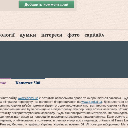
Добавить комментарий
ології
думки
інтереси
фото
capitaltv
time
Капитал 500
 зміст сайту
www.capital.ua
є об'єктом авторського права та охороняються законом. Буд
анні правил передруку і за наявності гіперпосилання на
www.capital.ua
. Дозволяється ви
мови посилання та/або прямого відкритого для пошукових систем гіперпосилання на без
гіперпосилання має бути розміщене в підзаголовку або першому абзаці матеріалу. Розм
ексту використовуваного матеріалу. Будь-яке використання матеріалів, які знаходять
допускається лише за попереднім письмовим дозволом правовласника. Категорично за
еріалів, опублікованих з позначкою в рамках угоди про синдикацію з Financial Times Lim
Presse, Reuters, Інтерфакс-Україна, Українські новини, УНІАН суворо заборонено. Мат