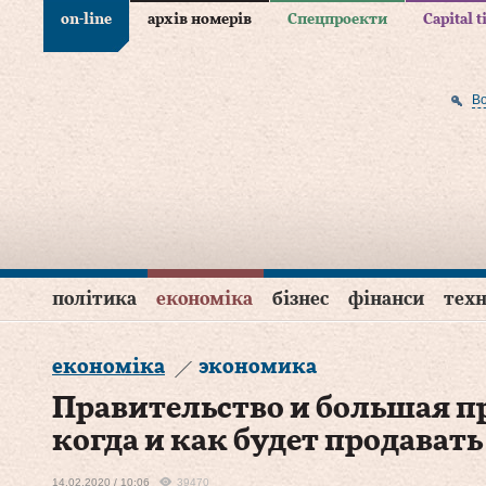
on-line
архів номерів
Спецпроекти
Capital 
В
політика
економіка
бізнес
фінанси
техн
економіка
экономика
Правительство и большая п
когда и как будет продават
14.02.2020 / 10:06
39470