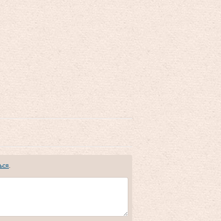
ься
.