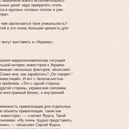
ь назначили нового исполнительного
льных денег надо превратить отель
ла в крупных сетевых отелях и уже
пра».
в чем заключается твоя уникальность?
тей и это очень большая ценность для
могут выставить и «Украину».
нешняя макроэкономическая ситуация
льшой интерес инвесторов к Украине.
рживает несколько факторов, объясняет
Скажи мне, как заработать? „Он говорит:“
инвестиций». И вот с безопасностью
я проблема. «Это с одной стороны
ругой стороны, украинские силовики,
и иностранный бизнес, и внутренний
ременность приватизации для отдельных
е объекты приватизации, такие как
 инвестора», — считает Фурса. Такой
кономики. «Ну очень трудно представить,
гичен», — объясняет Сергей Фурса.