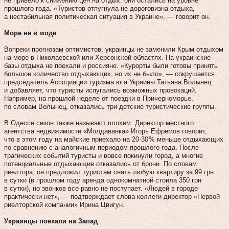
не привело к снижению цен на отдых: они остались на уровне
прошлого года. «Туристов отпугнула не дороговизна отдыха,
а нестабильная политическая ситуация в Украине», — говорит он.
Море не в моде
Вопреки прогнозам оптимистов, украинцы не заменили Крым отдыхом
на море в Николаевской или Херсонской областях. На украинские
базы отдыха не поехали и россияне. «Курорты были готовы принять
большое количество отдыхающих, но их не было», — сокрушается
председатель Ассоциации туризма юга Украины Татьяна Волынец
и добавляет, что туристы испугались возможных провокаций.
Например, на прошлой неделе от поездки в Причерноморье,
по словам Волынец, отказались три детские туристические группы.
В Одессе сезон также называют плохим. Директор местного
агентства недвижимости «Молдаванка» Игорь Ефремов говорит,
что в этом году на майские приехало на 20‑30 % меньше отдыхающих
по сравнению с аналогичным периодом прошлого года. После
трагических событий туристы и вовсе покинули город, а многие
потенциальные отдыхающие отказались от брони. По словам
риелтора, он предложил туристам снять любую квартиру за 99 грн
в сутки (в прошлом году аренда однокомнатной стоила 350 грн
в сутки), но звонков все равно не поступает. «Людей в городе
практически нет», — подтверждает слова коллеги директор «Первой
риелторской компании» Ирина Цвигун.
Украинцы поехали на Запад