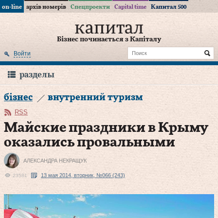
on-line
архів номерів
Спецпроекти
Capital time
Капитал 500
Бізнес починається з Капіталу
Войти
разделы
бізнес
внутренний туризм
RSS
Майские праздники в Крыму
оказались провальными
АЛЕКСАНДРА НЕКРАЩУК
13 мая 2014, вторник, №066 (243)
23581