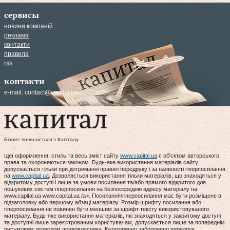
сервисы
новини компаній
реклама
контакти
правила
rss
контакти
e-mail:
contact@capital.ua
Бізнес починається з Капіталу
Ідеї оформлення, стиль та весь зміст сайту
www.capital.ua
є об'єктом авторського
права та охороняються законом. Будь-яке використання матеріалів сайту
допускається тільки при дотриманні правил передруку і за наявності гіперпосилання
на
www.capital.ua
. Дозволяється використання тільки матеріалів, що знаходяться у
відкритому доступі і лише за умови посилання та/або прямого відкритого для
пошукових систем гіперпосилання на безпосередню адресу матеріалу на
www.capital.ua www.capital.ua /a>. Посилання/гіперпосилання має бути розміщене в
підзаголовку або першому абзаці матеріалу. Розмір шрифту посилання або
гіперпосилання не повинен бути меншим за шрифт тексту використовуваного
матеріалу. Будь-яке використання матеріалів, які знаходяться у закритому доступі
та доступні лише зареєстрованим користувачам, допускається лише за попереднім
письмовим дозволом правовласника. Категорично заборонено передрук,