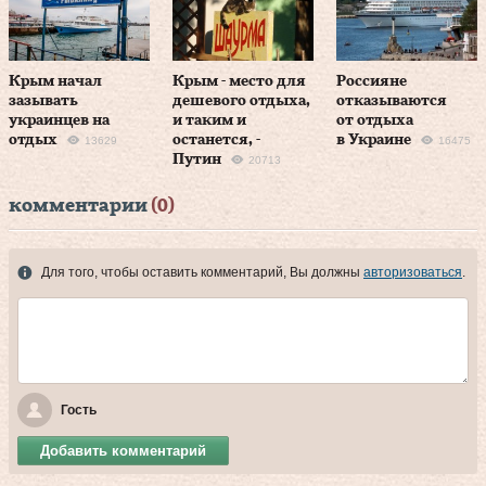
Крым начал
Крым - место для
Россияне
зазывать
дешевого отдыха,
отказываются
украинцев на
и таким и
от отдыха
отдых
останется, -
в Украине
13629
16475
Путин
20713
комментарии
(0)
Для того, чтобы оставить комментарий, Вы должны
авторизоваться
.
Гость
Добавить комментарий