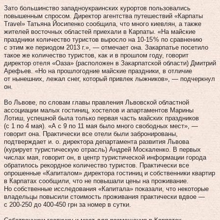
Зато большинство западноукраинских курортов пользовались
повышенным спросом. Директор агентства путешествий «Карпаты
Travel» Татьяна Йосипенко сообщила, что много киевлян, а также
жителей восточных областей приехали в Карпаты. «На майские
праздники количество туристов выросло на 10‑15 % по сравнению
с этим же периодом 2013 г.», — отмечает она. Закарпатье посетило
такое же количество туристов, как и в прошлом году, говорит
директор отеля «Оаза» (расположен в Закарпатской области) Дмитрий
Арефьев. «Но на прошлогодние майские праздники, в отличие
от нынешних, лежал снег, который привлек лыжников», — подчеркнул
он.
Во Львове, по словам главы правления Львовской областной
ассоциации малых гостиниц, хостелов и апартаментов Марины
Лотиш, успешной была только первая часть майских праздников
(с 1 по 4 мая). «А с 9 по 11 мая было много свободных мест», —
говорит она. Практически все отели были забронированы,
подтверждает и. о. директора департамента развития Львова
(курирует туристическую отрасль) Андрей Москаленко. В первых
числах мая, говорит он, в центр туристической информации города
обратилось рекордное количество туристов. Практически все
опрошенные «Капиталом» директора гостиниц и собственники квартир
в Карпатах сообщили, что не повышали цены на проживание.
Но собственные исследования «Капитала» показали, что некоторые
владельцы повысили стоимость проживания практически вдвое —
с 200‑250 до 400‑450 грн за номер в сутки.