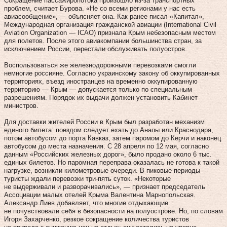
Сокращение пассажиропотока произошло из‑за транспортных
проблем, считает Бурова. «Не со всеми регионами у нас есть
авиасообщение», — объясняет она. Как ранее писал «Капитал»,
Международная организация гражданской авиации (International Civil
Aviation Organization — ICAO) признала Крым небезопасным местом
для полетов. После этого авиакомпании большинства стран, за
исключением России, перестали обслуживать полуостров.
Воспользоваться же железнодорожными перевозками смогли
немногие россияне. Согласно украинскому закону об оккупированных
территориях, въезд иностранцев на временно оккупированную
территорию — Крым — допускается только по специальным
разрешениям. Порядок их выдачи должен установить Кабинет
министров.
Для доставки жителей России в Крым был разработан механизм
единого билета: поездом следует ехать до Анапы или Краснодара,
потом автобусом до порта Кавказ, затем паромом до Керчи и наконец
автобусом до места назначения. С 28 апреля по 12 мая, согласно
данным «Российских железных дорог», было продано около 6 тыс.
единых билетов. Но паромная переправа оказалась не готова к такой
нагрузке, возникли километровые очереди. В пиковые периоды
туристы ждали перевозки три-пять суток. «Некоторые
не выдерживали и разворачивались», — признает председатель
Ассоциации малых отелей Крыма Валентина Марнопольская.
Александр Лиев добавляет, что многие отдыхающие
не почувствовали себя в безопасности на полуострове. Но, по словам
Игоря Захарченко, резкое сокращение количества туристов