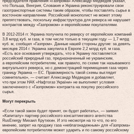
председателя правления «Газпрома» Александр Медведев указал,
что Польша, Венгрия, Словакия и Украина реконструировали свои
газотранспортные системы таким образом, чтобы поставлять сырье в
восточном направлении. Российский монополист не может этому
препятствовать, поскольку инфраструктура для реверса не нарушает
контрактов между «Газпромом» и европейскими покупателями.
В 2012‑2014 гг. Украина получила по реверсу от европейских компаний
3,8 млрд куб. м газа, в том числе только в текущем году — 1,7 млрд
куб. м, сообщил «Газпром». Данные нашей стороны другие: за девять
месяцев 2014 г. Украина закупила в Европе 2,2 млрд куб. м газа.
«Есть все основания утверждать, что в Украину поставляется
российский природный газ, предназначенный не украинским,
а европейским потребителям, как правило, по схеме так называемого
виртуального реверса, но с демонстрацией перемещения газа через
границу Украина — ЕС. Правомерность такой схемы выглядит
сомнительно», — считает Александр Медведев и добавляет,
что при этом НАК «Нафтогаз України» не выполняет условия
заключенного с «Газпромом» контракта на покупку российского
сырья.
Могут перекрыть
«Если такой закон будет принят, он будет работать», — заявил
«Капиталу» партнер российского консалтингового агентства
RusEnergy Михаил Крутихин. И это несмотря на то что, по его
мнению, запрет на продажу газа «не­бла­гонадежным» для «Газпрома»
европейским потребителям может ударить и по самому российскому