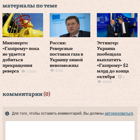
материалы по теме
Минэнерго:
Россия:
Эттингер:
«Газпрому» пока
Реверсные
Украина
не удается
поставки газа в
пообещала
добиться
Украину зимой
выплатить
прекращения
невозможны
«Газпрому» $2
9132
реверса
млрд до конца
17020
октября
2
16333
комментарии
(0)
Для того, чтобы оставить комментарий, Вы должны
авторизоваться
.