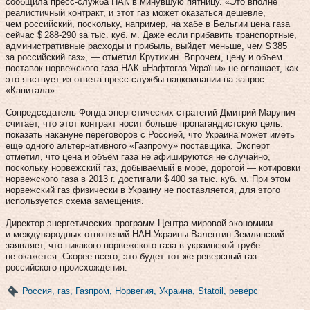
сообщила пресс-служба НАК в минувшую пятницу. «Это вполне
реалистичный контракт, и этот газ может оказаться дешевле,
чем российский, поскольку, например, на хабе в Бельгии цена газа
сейчас $ 288‑290 за тыс. куб. м. Даже если прибавить транспортные,
административные расходы и прибыль, вы­йдет меньше, чем $ 385
за российский газ», — отметил Крутихин. Впрочем, цену и объем
поставок норвежского газа НАК «Нафтогаз України» не оглашает, как
это явствует из ответа пресс-службы нацкомпании на запрос
«Капитала».
Сопредседатель Фонда энергетических стратегий Дмитрий Марунич
считает, что этот контракт носит больше пропагандистскую цель:
показать накануне переговоров с Россией, что Украина может иметь
еще одного альтернативного «Газпрому» поставщика. Эксперт
отметил, что цена и объем газа не афишируются не случайно,
поскольку норвежский газ, добываемый в море, дорогой — котировки
норвежского газа в 2013 г. достигали $ 400 за тыс. куб. м. При этом
норвежский газ физически в Украину не поставляется, для этого
используется схема замещения.
Директор энергетических программ Центра мировой экономики
и международных отношений НАН Украины Валентин Землянский
заявляет, что никакого норвежского газа в украинской трубе
не окажется. Скорее всего, это будет тот же реверсный газ
российского происхождения.
Россия
,
газ
,
Газпром
,
Норвегия
,
Украина
,
Statoil
,
реверс