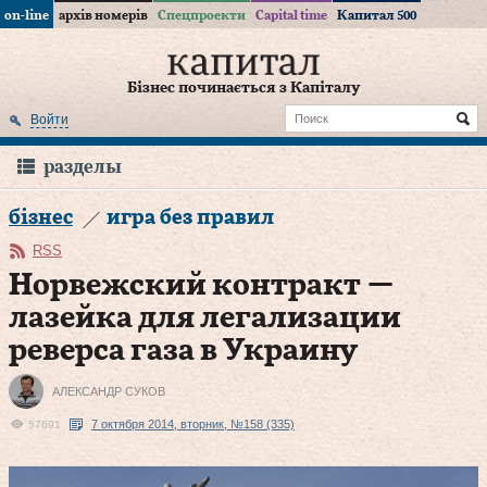
on-line
архів номерів
Спецпроекти
Capital time
Капитал 500
Бізнес починається з Капіталу
Войти
разделы
бізнес
игра без правил
RSS
Норвежский контракт —
лазейка для легализации
реверса газа в Украину
АЛЕКСАНДР СУКОВ
7 октября 2014, вторник, №158 (335)
57691