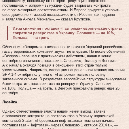
монополисту, поскольку он потеряет репутацию надежного
поставщика. «Газпром» вынужден будет закрывать контракты
по форс-мажорным обстоятельствам. И Европе придется ускорить
свое движение к газовой независимости от России, как недавно
и заявляла Ангела Меркель», — сказал Крутихин.
Из-за снижения поставок «Газпрома» европейские страны
сократили реверс газа в Украину: Словакия — на 10 %,
Польша — на треть
Обвинения «Газпрома» в незаконности покупок Украиной российского
газа у европейских компаний звучат не впервые. Но после обвинений
«Газпром» перешел к практическим действиям, начав в конце
сентября ограничивать поставки в Словакию, Польшу и Венгрию.
А с начала октября позиция в отношении этих стран только
ужесточилась. Например, словацкая национальная газовая компания
SPP 1‑4 октября получила от «Газпрома» только половину
заказанного объема. В результате европейские структуры вынуждены
были сократить поставки газа по реверсу в Украину: Словакия —
на 10 %, Польша — на треть, а Венгрия прекратила реверс еще 26
сентября.
Лазейка
Однако отечественные власти нашли некий выход, заявив
о заключении контракта на поставку газа в Украину норвежской
компанией Statoil. «Норвежская нефтегазовая компания начала
поставки газа «Нафтогазу» через Словакию 1 октября 2014 г.», —