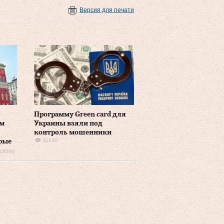
Версия для печати
Программу Green card для
ем
Украины взяли под
контроль мошенники
11230
рые
19504