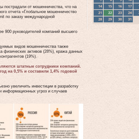
14
15
16
17
ды пострадали от мошенничества, что на
дного отчета «Глобальное мошенничество
21
22
23
24
Unit по заказу международной
28
29
30
31
ее 900 руководителей компаний высшего
едуемых видов мошенничества также
а физических активов (28%), кража данных
контрагентов (19%).
вляются штатные сотрудники компаний.
од на 0,5% и составили 1,4% годовой
езно увеличить инвестиции в разработку
ки информационных угроз и случаев