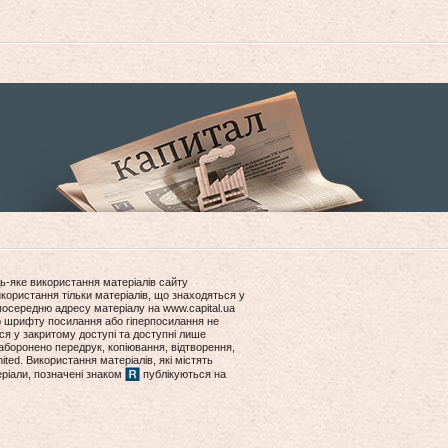
ь-яке використання матеріалів сайту
користання тільки матеріалів, що знаходяться у
посередню адресу матеріалу на www.capital.ua
ір шрифту посилання або гіперпосилання не
ся у закритому доступі та доступні лише
боронено передрук, копіювання, відтворення,
ited. Використання матеріалів, які містять
еріали, позначені знаком
публікуються на