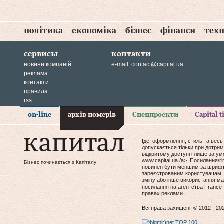
політика
економіка
бізнес
фінанси
техн
сервисы
контакти
новини компаній
e-mail:
contact@capital.ua
реклама
контакти
правила
rss
on-line
архів номерів
Спецпроекти
Capital 
Ідеї оформлення, стиль та весь
допускається тільки при дотрим
відкритому доступі і лише за у
www.capital.ua /a>. Посилання/
Бізнес починається з Капіталу
повинен бути меншим за шрифт т
зареєстрованим користувачам, 
зміну або інше використання мат
посилання на агентства France-
правах реклами.
Всі права захищені. © 2012 - 20