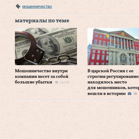
мошенничество
материалы по теме
Мошенничество внутри
В царской России с ее
компании несет за собой
строгим регулировани
большие убытки
находилось место
14276
для мошенников, кото
вошли в историю