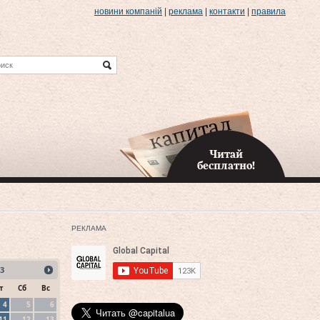
новини компаній
|
реклама
|
контакти
|
правила
Читай
бесплатно!
РЕКЛАМА
3
т
Сб
Вс
4
5
6
11
12
13