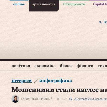
on-line
архів номерів
Спецпроекти
Capital 
В
політика
економіка
бізнес
фінанси
техн
інтереси
инфографика
Мошенники стали наглее на
КИРИЛЛ ПОДБЕРЕЗНЫЙ
23 октября 2013, среда, №
13421