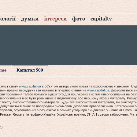
ології
думки
інтереси
фото
capitaltv
time
Капитал 500
 зміст сайту
www.capital.ua
є об'єктом авторського права та охороняються законом. Буд
анні правил передруку і за наявності гіперпосилання на
www.capital.ua
. Дозволяється ви
мови посилання та/або прямого відкритого для пошукових систем гіперпосилання на без
гіперпосилання має бути розміщене в підзаголовку або першому абзаці матеріалу. Розм
ексту використовуваного матеріалу. Будь-яке використання матеріалів, які знаходять
допускається лише за попереднім письмовим дозволом правовласника. Категорично за
еріалів, опублікованих з позначкою в рамках угоди про синдикацію з Financial Times Lim
Presse, Reuters, Інтерфакс-Україна, Українські новини, УНІАН суворо заборонено. Мат
23