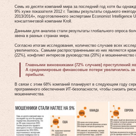
Семь из десяти компаний мира за последний год хотя бы однаж
9% хуже показателя 2012 г. Таковы результаты седьмого ежего
2013/2014», подготовленного экспертами Economist Intelligence 
консалтинговой компании Kroll.
Данными для анализа стали результаты глобального опроса бол
звена в разных странах мира.
Согласно итогам исследования, количество случаев всех иссл
увеличилось. Самыми распространенными из них являются краж
(22%), конфликт интересов руководства (20%) и мошенничество 
Главными виновниками (72% случаев) преступлений я
А среднемировые финансовые потери увеличились за г
прибыли.
В связи с этим 68% компаний планируют в следующем году серь
программного обеспечения ИТ-безопасности, чтобы снизить рис
мошенничества.