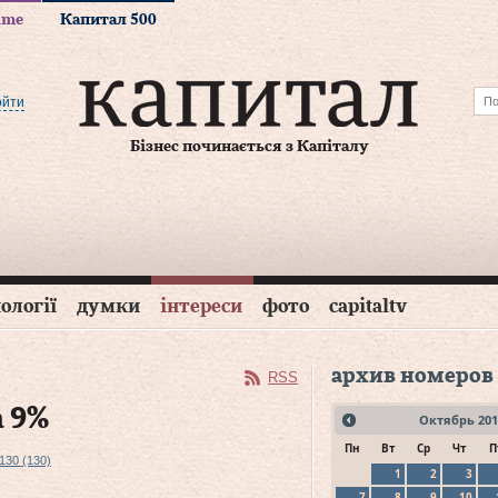
time
Капитал 500
ойти
Бізнес починається з Капіталу
ології
думки
інтереси
фото
capitaltv
архив номеров
RSS
 9%
Октябрь
201
Пн
Вт
Ср
Чт
П
130 (130)
1
2
3
7
8
9
10