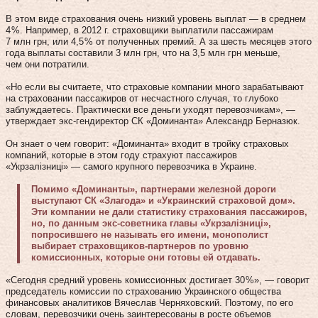
В этом виде страхования очень низкий уровень выплат — в среднем
4 %. Например, в 2012 г. страховщики выплатили пассажирам
7 млн грн, или 4,5 % от полученных премий. А за шесть месяцев этого
года выплаты составили 3 млн грн, что на 3,5 млн грн меньше,
чем они потратили.
«Но если вы считаете, что страховые компании много зарабатывают
на страховании пассажиров от несчастного случая, то глубоко
заблуждаетесь. Практически все деньги уходят перевозчикам», —
утверждает экс-гендиректор СК «Доминанта» Александр Берназюк.
Он знает о чем говорит: «Доминанта» входит в тройку страховых
компаний, которые в этом году страхуют пассажиров
«Укрзалізниці» — самого крупного перевозчика в Украине.
Помимо «Доминанты», партнерами железной дороги
выступают СК «Злагода» и «Украинский страховой дом».
Эти компании не дали статистику страхования пассажиров,
но, по данным экс-советника главы «Укрзалізниці»,
попросившего не называть его имени, монополист
выбирает страховщиков-партнеров по уровню
комиссионных, которые они готовы ей отдавать.
«Сегодня средний уровень комиссионных достигает 30 %», — говорит
председатель комиссии по страхованию Украинского общества
финансовых аналитиков Вячеслав Черняховский. Поэтому, по его
словам, перевозчики очень заинтересованы в росте объемов