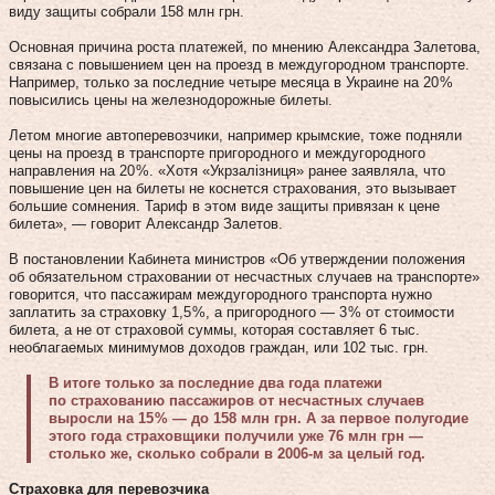
виду защиты собрали 158 млн грн.
Основная причина роста платежей, по мнению Александра Залетова,
связана с повышением цен на проезд в междугородном транспорте.
Например, только за последние четыре месяца в Украине на 20 %
повысились цены на железнодорожные билеты.
Летом многие автоперевозчики, например крымские, тоже подняли
цены на проезд в транспорте пригородного и междугородного
направления на 20 %. «Хотя «Укрзалізниця» ранее заявляла, что
повышение цен на билеты не коснется страхования, это вызывает
большие сомнения. Тариф в этом виде защиты привязан к цене
билета», — говорит Александр Залетов.
В постановлении Кабинета министров «Об утверждении положения
об обязательном страховании от несчастных случаев на транспорте»
говорится, что пассажирам междугородного транспорта нужно
заплатить за страховку 1,5 %, а пригородного — 3 % от стоимости
билета, а не от страховой суммы, которая составляет 6 тыс.
необлагаемых минимумов доходов граждан, или 102 тыс. грн.
В итоге только за последние два года платежи
по страхованию пассажиров от несчастных случаев
выросли на 15 % — до 158 млн грн. А за первое полугодие
этого года страховщики получили уже 76 млн грн —
столько же, сколько собрали в 2006‑м за целый год.
Страховка для перевозчика