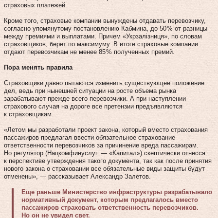
страховых платежей.
Кроме того, страховые компании вынуждены отдавать перевозчику,
согласно упомянутому постановлению Кабмина, до 50 % от разницы
между премиями и выплатами. Причем «Укрзалізниця», по словам
страховщиков, берет по максимуму. В итоге страховые компании
отдают перевозчикам не менее 85 % полученных премий.
Пора менять правила
Страховщики давно пытаются изменить существующее положение
дел, ведь при нынешней ситуации на росте объема рынка
зарабатывают прежде всего перевозчики. А при наступлении
страхового случая на дороге все претензии предъявляются
к страховщикам.
«Летом мы разработали проект закона, который вместо страхования
пассажиров предлагал ввести обязательное страхование
ответственности перевозчиков за причинение вреда пассажирам.
Но регулятор (Нацкомфинуслуг. — «Капитал») скептически отнесся
к перспективе утверждения такого документа, так как после принятия
нового закона о страховании все обязательные виды защиты будут
отменены», — рассказывает Александр Залетов.
Еще раньше Министерство инфраструктуры разрабатывало
нормативный документ, которым предлагалось вместо
пассажиров страховать ответственность перевозчиков.
Но он не увидел свет.