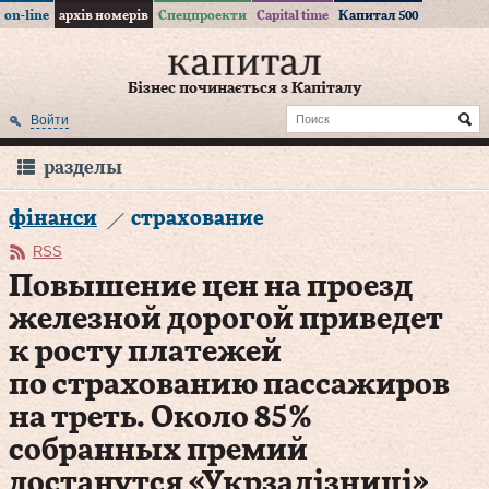
on-line
архів номерів
Спецпроекти
Capital time
Капитал 500
Бізнес починається з Капіталу
Войти
разделы
фінанси
страхование
RSS
Повышение цен на проезд
железной дорогой приведет
к росту платежей
по страхованию пассажиров
на треть. Около 85 %
собранных премий
достанутся «Укрзалізниці»