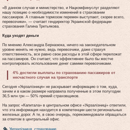
«В данном случае и министерство, и Нацкомфинуслуг разделяют
нашу позицию о необходимости изменений в страховании
пассажиров. А главным тормозом перемен выступают, скорее всего,
перевозчики», — считает гендиректор Украинской федерации
страхования Галина Третьякова.
Куда уходят деньги
По мнению Александра Берназюка, ничего на законодательном
уровне менять не нужно, ведь перевозчики, даже страхуя
ответственность, все равно свои расходы в этой сфере переложат
на пассажиров. Он считает, что эффективнее было бы жестче
контролировать использование денег самими перевозчиками.
4 % достигли выплаты по страхованию пассажиров от
несчастного случая на транспорте
Сегодня «Укрзалізниця» не раскрывает информацию о том, куда,
зачем и в каком размере направила полученные в этом полугодии
36,5 млн грн — 50 % премий страховщиков.
На запрос «Капитала» в центральном офисе «Укрзалізниці» ответили,
что эта информация находится в компетенции шести региональных
железных дорог. А те, в свою очередь, порекомендовали обращаться
за ответом в центральный офис.
Укрзалізниця
,
страхование