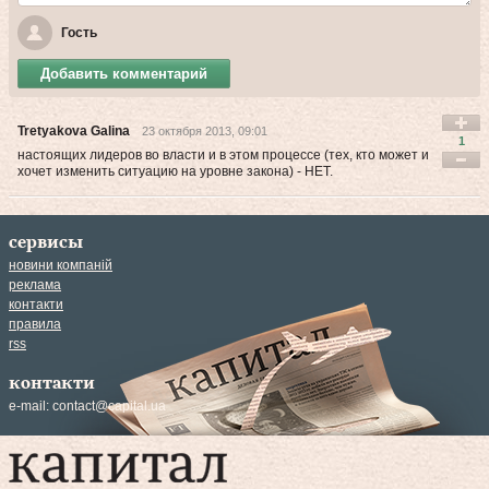
Гость
Добавить комментарий
Tretyakova Galina
23 октября 2013, 09:01
1
настоящих лидеров во власти и в этом процессе (тех, кто может и
хочет изменить ситуацию на уровне закона) - НЕТ.
сервисы
новини компаній
реклама
контакти
правила
rss
контакти
e-mail:
contact@capital.ua