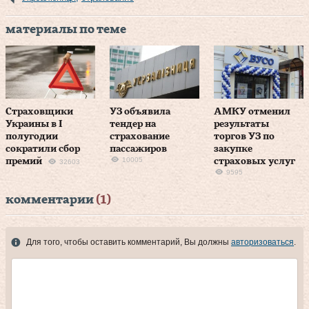
материалы по теме
Страховщики
УЗ объявила
АМКУ отменил
Украины в І
тендер на
результаты
полугодии
страхование
торгов УЗ по
сократили сбор
пассажиров
закупке
10005
премий
страховых услуг
32603
9595
комментарии
(1)
Для того, чтобы оставить комментарий, Вы должны
авторизоваться
.