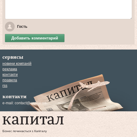
Гость
Добавить комментарий
сервисы
новини компаній
реклама
контакти
правила
rss
контакти
e-mail:
contact@capital.ua
Бізнес починається з Капіталу