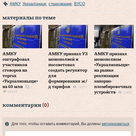
АМКУ
,
Укрзалізниця
,
страхование
,
ВУСО
материалы по теме
АМКУ
АМКУ признал УЗ
АМКУ признал
оштрафовал
монополией и
монополизм
участников
посоветовал
«Укрзализныци»
сговоров на
создать регулятор
на рынке
торгах
для
реализации
«Укрзализныци»
формирования ж/
запорно-
на 60 млн
д тарифов
пломбировочных
1
21575
29424
устройств
22652
комментарии
(0)
Для того, чтобы оставить комментарий, Вы должны
авторизоваться
.