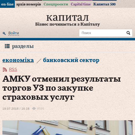
on-line
архів номерів
Спецпроекти
Capital time
Капитал 500
Бізнес починається з Капіталу
Войти
разделы
економіка
банковский сектор
RSS
АМКУ отменил результаты
торгов УЗ по закупке
страховых услуг
19.07.2016 / 16:18
9595