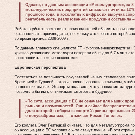
Однако, по данным ассоциации «Метал­лургпром», за 8
металлургических предприятий снизился почти на 12 
прошлого года, в абсолютных цифрах их выручка сокра
рентабельность реализованной продукции составила –8
Работа в убыток заставляет производителей сбавлять производс
останавливать производство, поскольку это чревато потерей сво
во время кризиса 2008‑2009 гг.
По данным главного специалиста ГП «Укрпромвнешэкспертиза» О
кризиса украинские металлурги потеряли сбыт для 6‑7 млн т ста
восстановить прежние показатели.
Европейская перспектива
Состязаться за лояльность покупателей нашим сталеварам прих
Бразилией и Турцией, которые воспользовались кризисом, чтобы
на внешних рынках. Эксперты полагают, что у наших металлургов
позволяли бы им с оптимизмом смотреть в будущее.
«По сути, ассоциация с ЕС не означает для наших про
рынков и возможностей. Они и сейчас беспрепятствен
доля которой в общем экспорте Украины превышает 20
о полуфабрикатах», — отмечает Роман Тополюк.
Его коллега Олег Гнитецкий считает, что для металлургпрома 
об ассоциации с ЕС условия сбыта станут лучше. «В эти стран
в течение года примерно 1‑1,5 млн т горячекатаного рулона и то