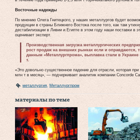
Восточные надежды
По мнению Олега Гнитецкого, у наших металлургов будет возмо
продукции в страны Ближнего Востока после того, как там утих
дестабилизации в Ливии и Египте в этом году наши поставки в э
оценивает эксперт.
Производственная загрузка металлургических предприя
рост продаж на внешних рынках если и оправдаются, т
данным «Металлургпрома», выплавка стали в Украине с
т.
«Это довольно существенное падение для отрасли, которая при 
млн т в месяц», — подчеркивает аналитик компании Concorde Ca
металлургия
,
Металлургпром
материалы по теме