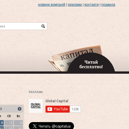
новини компаній
|
реклама
|
контакти
|
правила
Читай
бесплатно!
РЕКЛАМА
3
т
Сб
Вс
4
5
6
11
12
13