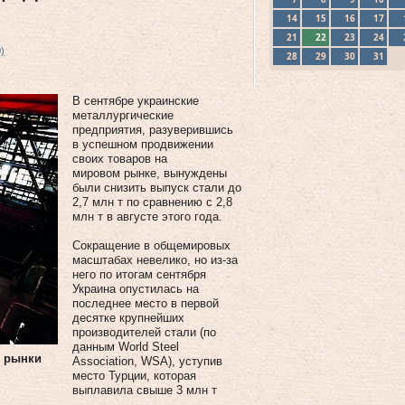
14
15
16
17
21
22
23
24
)
28
29
30
31
В сентябре украинские
металлургические
предприятия, разуверившись
в успешном продвижении
своих товаров на
мировом рынке, вынуждены
были снизить выпуск стали до
2,7 млн т по сравнению с 2,8
млн т в августе этого года.
Сокращение в общемировых
масштабах невелико, но из-за
него по итогам сентября
Украина опустилась на
последнее место в первой
десятке крупнейших
производителей стали (по
данным World Steel
е рынки
Association, WSA), уступив
место Турции, которая
выплавила свыше 3 млн т