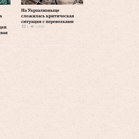
На Укрзализныце
а
сложилась критическая
ситуация с перевозками
1
19835
цен
ивая