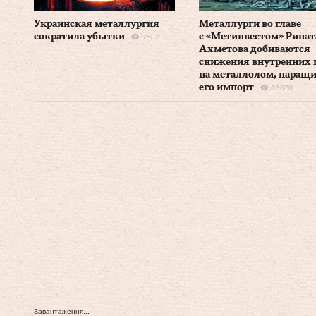
Украинская металлургия
Металлурги во главе
сократила убытки
с «Метинвестом» Ринат
7502
Ахметова добиваются
снижения внутренних 
на металлолом, наращ
его импорт
13070
Завантаження...