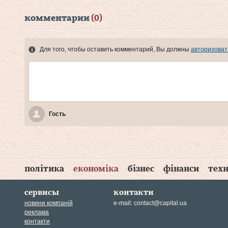
комментарии
(0)
Для того, чтобы оставить комментарий, Вы должны
авторизоват
Гость
політика
економіка
бізнес
фінанси
техн
сервисы
контакти
новини компаній
e-mail:
contact@capital.ua
реклама
контакти