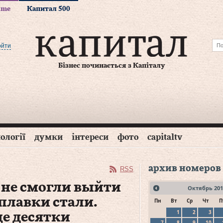
time
Капитал 500
ойти
Бізнес починається з Капіталу
ології
думки
інтереси
фото
capitaltv
архив номеров
RSS
 не смогли выйти
Октябрь
201
плавки стали.
Пн
Вт
Ср
Чт
П
1
2
3
це десятки
7
8
9
10