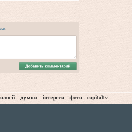
ься
.
Добавить комментарий
ології
думки
інтереси
фото
capitaltv