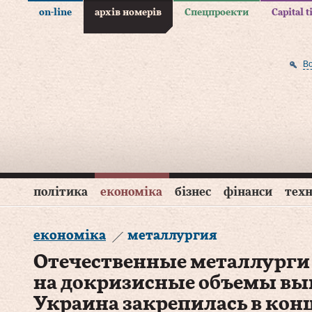
on-line
архів номерів
Спецпроекти
Capital 
В
політика
економіка
бізнес
фінанси
техн
економіка
металлургия
Отечественные металлурги
на докризисные объемы вы
Украина закрепилась в кон