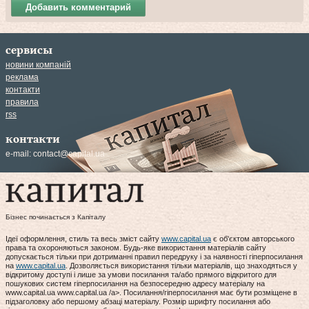
Добавить комментарий
сервисы
новини компаній
реклама
контакти
правила
rss
контакти
e-mail:
contact@capital.ua
Бізнес починається з Капіталу
Ідеї оформлення, стиль та весь зміст сайту
www.capital.ua
є об'єктом авторського
права та охороняються законом. Будь-яке використання матеріалів сайту
допускається тільки при дотриманні правил передруку і за наявності гіперпосилання
на
www.capital.ua
. Дозволяється використання тільки матеріалів, що знаходяться у
відкритому доступі і лише за умови посилання та/або прямого відкритого для
пошукових систем гіперпосилання на безпосередню адресу матеріалу на
www.capital.ua www.capital.ua /a>. Посилання/гіперпосилання має бути розміщене в
підзаголовку або першому абзаці матеріалу. Розмір шрифту посилання або