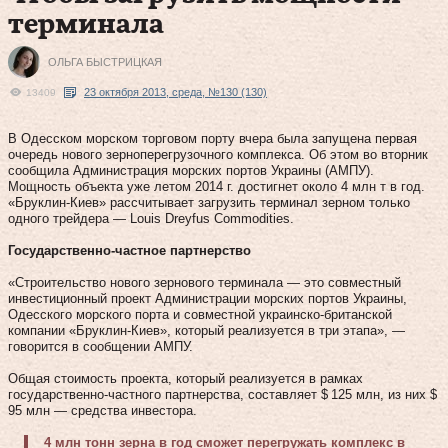
терминала
ОЛЬГА БЫСТРИЦКАЯ
23 октября 2013, среда, №130 (130)
13409
В Одесском морском торговом порту вчера была запущена первая
очередь нового зерноперегрузочного комплекса. Об этом во вторник
сообщила Администрация морских портов Украины (АМПУ).
Мощность объекта уже летом 2014 г. достигнет около 4 млн т в год.
«Бруклин-Киев» рассчитывает загрузить терминал зерном только
одного трейдера — Louis Dreyfus Commodities.
Государственно-частное партнерство
«Строительство нового зернового терминала — это совместный
инвестиционный проект Администрации морских портов Украины,
Одесского морского порта и совместной украинско-британской
компании «Бруклин-Киев», который реализуется в три этапа», —
говорится в сообщении АМПУ.
Общая стоимость проекта, который реализуется в рамках
государственно-частного партнерства, составляет $ 125 млн, из них $
95 млн — средства инвестора.
4 млн тонн зерна в год сможет перегружать комплекс в