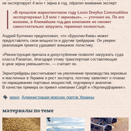
не экспортирует 4 млн т зерна в год, обратил внимание эксперт.
«В прошлом маркетинговом году Louis Dreyfus Commodities
экспортировал 1,9 млн т зерновых», — уточнил он. По его
мнению, в ближайшие год-два компания не сможет
самостоятельно загрузить терминал полностью.
Андрей Купченко предположил, что «Брук­лин-Киев» может
предоставлять свои мощности и другим трейдерам. Он уверен:
реализация проекта удешевит внешнюю логистику.
«Реконструкция причала и дноуглубление позволят нагружать суда
класса Panamax, благодаря этому транспортная составляющая
в цене зерна уменьшится», — считает он.
Зернотрейдеры рассчитывают на увеличение производства зерновых
и масличных в Украине и рост экспорта, поэтому заявляют о планах
по наращиванию портовых мощностей, подчеркнул аналитик.
В качестве примера он привел компании Cargill и «Укрлендфарминг».
зерно
,
Администрация морских портов Украины
материалы по теме