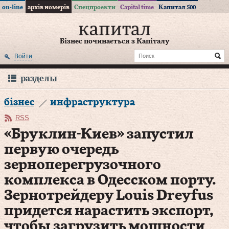
on-line
архів номерів
Спецпроекти
Capital time
Капитал 500
Бізнес починається з Капіталу
Войти
разделы
бізнес
инфраструктура
RSS
«Бруклин-Киев» запустил
первую очередь
зерноперегрузочного
комплекса в Одесском порту.
Зернотрейдеру Louis Dreyfus
придется нарастить экспорт,
чтобы загрузить мощности