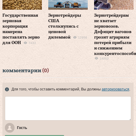
Государственная
Зернотрейдеры
Зернотрейдерам
зерновая
США
не хватает
корпорация
столкнулись с
зерновозов.
намерена
ценовой
Дефицит вагонов
поставлять зерно
дилеммой
грозит аграриям
12958
для ООН
потерей прибыли
7433
и снижением
конкурентоспособ
14003
комментарии
(0)
Для того, чтобы оставить комментарий, Вы должны
авторизоваться
.
Гость