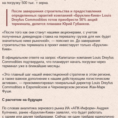
на погрузку 500 тыс. т зерна.
После завершения строительства и предоставления
определенных гарантий компанией «Бруклин-Киев» Louis
Dreyfus Commodities готов приобрести 50 % акций
терминала, делится планами Юрий Губанков.
«После того как они станут нашими акционерами, с учетом
полученных дивидендов ставка на перевалку грузов для них будет
значительно ниже рыночной», — пояснил он. До завершения
строительства терминала в проект инвестирует только «Бруклин-
Киев».
В официальном ответе на запрос «Капитала» компания Louis Dreyfus
Commodities подтвердила, что планирует начать погрузки через
терминал уже в ближайшие месяцы.
«Это главный шаг нашей инвестиционной стратегии в этом регионе,
а также важное дополнение к нашим действующим логистическим
активам», — прокомментировал генеральный директор Louis Dreyfus
Commodities в Европейском и Черноморском регионе Жан-Марк
Фуше.
С расчетом на будущее
По словам аналитика зернового рынка ИА «АПК-Информ» Андрея
Купченко, ранее «Бруклин-Киев» заявлял, что будет работать
с одним или двумя трейдерами. Сейчас ни один трейдер единолично