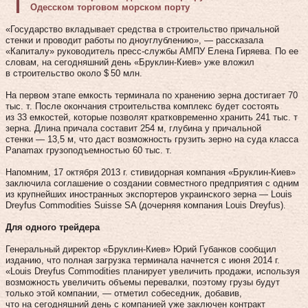
Одесском торговом морском порту
«Государство вкладывает средства в строительство причальной
стенки и проводит работы по дноуглублению», — рассказала
«Капиталу» руководитель пресс-службы АМПУ Елена Гиряева. По ее
словам, на сегодняшний день «Бруклин-Киев» уже вложил
в строительство около $ 50 млн.
На первом этапе емкость терминала по хранению зерна достигает 70
тыс. т. После окончания строительства комплекс будет состоять
из 33 емкостей, которые позволят кратко­временно хранить 241 тыс. т
зерна. Длина причала составит 254 м, глубина у причальной
стенки — 13,5 м, что даст возможность грузить зерно на суда класса
Panamax грузоподъемностью 60 тыс. т.
Напомним, 17 октября 2013 г. стивидорная компания «Бруклин-Киев»
заключила соглашение о создании совместного предприятия с одним
из крупнейших иностранных экспортеров украинского зерна — Louis
Dreyfus Commodities Suisse SA (дочерняя компания Louis Dreyfus).
Для одного трейдера
Генеральный директор «Бруклин-Киев» Юрий Губанков сообщил
изданию, что полная загрузка терминала начнется с июня 2014 г.
«Louis Dreyfus Commodities планирует увеличить продажи, используя
возможность увеличить объемы перевалки, поэтому грузы будут
только этой компании, — отметил собеседник, добавив,
что на сегодняшний день с компанией уже заключен контракт