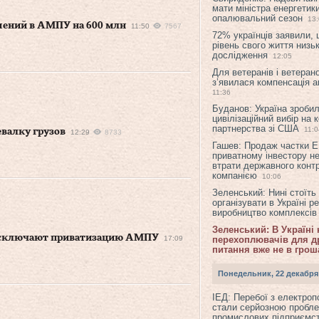
мати міністра енергетик
опалювальний сезон
13
ений в АМПУ на 600 млн
11:50
7567
72% українців заявили,
рівень свого життя низьк
дослідження
12:05
Для ветеранів і ветерано
з’явилася компенсація а
11:36
Буданов: Україна зроби
цивілізаційний вибір на 
партнерства зі США
11:0
валку грузов
12:29
8733
Гашев: Продаж частки 
приватному інвестору н
втрати державного конт
компанією
10:06
Зеленський: Нині стоїть
організувати в Україні р
виробництво комплексі
Зеленський: В Україні
исключают приватизацию АМПУ
17:09
перехоплювачів для др
питання вже не в грош
Понедельник, 22 декабря
ІЕД: Перебої з електро
стали серйозною пробл
промислових підприємст