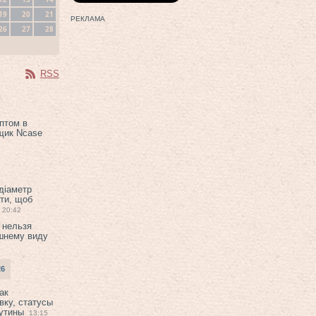
19
20
21
РЕКЛАМА
26
27
28
RSS
птом в
щик Ncase
 діаметр
ти, щоб
20:42
 нельзя
шнему виду
26
ак
вку, статусы
рутины
13:15