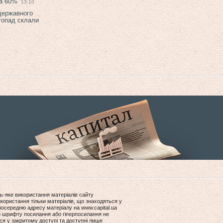
на 60%
13:10
 державного
топад склали
ь-яке використання матеріалів сайту
користання тільки матеріалів, що знаходяться у
посередню адресу матеріалу на www.capital.ua
ір шрифту посилання або гіперпосилання не
ся у закритому доступі та доступні лише