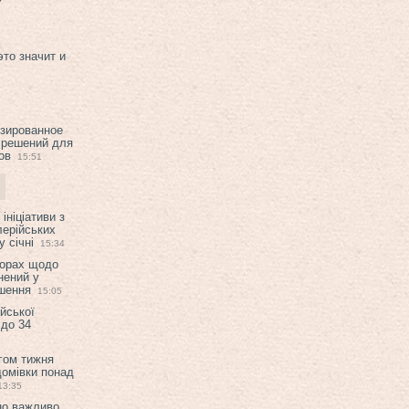
это значит и
изированное
 решений для
ов
15:51
ініціативи з
лерійських
 січні
15:34
ворах щодо
нений у
ішення
15:05
ійської
 до 34
гом тижня
домівки понад
13:35
но важливо