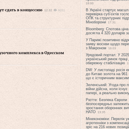
18:00
В Україні стартує масшт
ут сдать в концессию
12:32
9201
перевірка суб’єктів гос
ОПК та структурних підр
Міноборони
17:31
Bloomberg: Спотова ціна
досягла 4 320 доларів з
У Парижі позитивно відр
заяву москви щодо перег
з Макроном
16:03
узочного комплекса в Одесском
Урядовий портал: У 2025
український ринок праці
обережну стабілізацію
1
DW: У листопаді росія 
до Китаю золота на 961 
що є історичним макси
Зеленський: Угода про 
війни дійсна, коли існує
папері, а реально викон
Рютте: Безпека Європи
безпосередньо залежить
зростання оборонних вит
НАТО
13:35
Мінекономіки: Перелік у
агротехніки з компенсац
зріс на 216 нових позиці