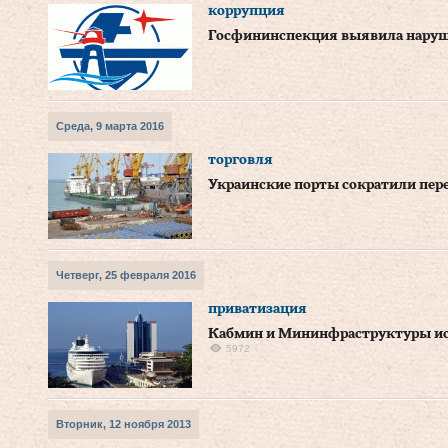
коррупция
Госфининспекция выявила наруш
Среда, 9 марта 2016
торговля
Украинские порты сократили пере
Четверг, 25 февраля 2016
приватизация
Кабмин и Мининфраструктуры 
5972
Вторник, 12 ноября 2013