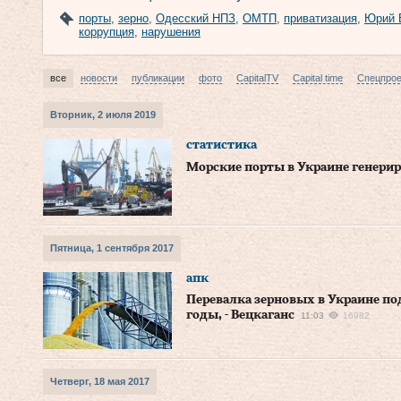
порты
,
зерно
,
Одесский НПЗ
,
ОМТП
,
приватизация
,
Юрий 
коррупция
,
нарушения
все
новости
публикации
фото
CapitalTV
Capital time
Спецпро
Вторник, 2 июля 2019
статистика
Морские порты в Украине генери
Пятница, 1 сентября 2017
апк
Перевалка зерновых в Украине по
годы, - Вецкаганс
11:03
16982
Четверг, 18 мая 2017