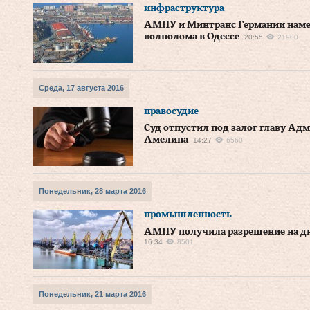
инфраструктура
АМПУ и Минтранс Германии наме
волнолома в Одессе
20:55
21900
Среда, 17 августа 2016
правосудие
Суд отпустил под залог главу Ад
Амелина
14:27
6560
Понедельник, 28 марта 2016
промышленность
АМПУ получила разрешение на д
16:34
8501
Понедельник, 21 марта 2016