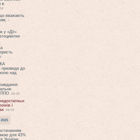
и в
:04
 що вважають
им, -
к у «Дії»
втоцивілки
ла
користь
4
ЕКА
е призведе до
ролю над
 завдання
еальне
в ППО
09:34
 недостатньо
онів і
ах
09:05
 2025
постачанням
емою для 43%
в України