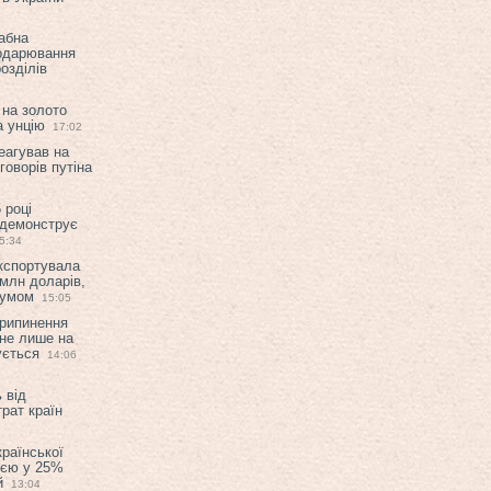
абна
подарювання
озділів
 на золото
а унцію
17:02
еагував на
оворів путіна
 році
 демонструє
5:34
експортувала
млн доларів,
мумом
15:05
припинення
 не лише на
ується
14:06
 від
рат країн
країнської
ією у 25%
й
13:04