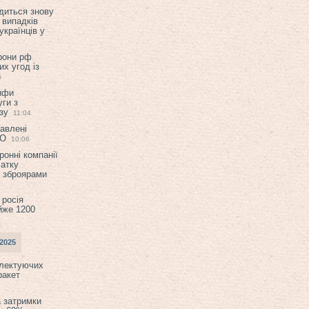
диться знову
 випадків
українців у
орони рф
их угод із
6
ифи
ги з
зу
11:04
авлені
ТО
10:06
ронні компанії
атку
и зброярами
 росія
йже 1200
2025
плектуючих
ракет
а затримки