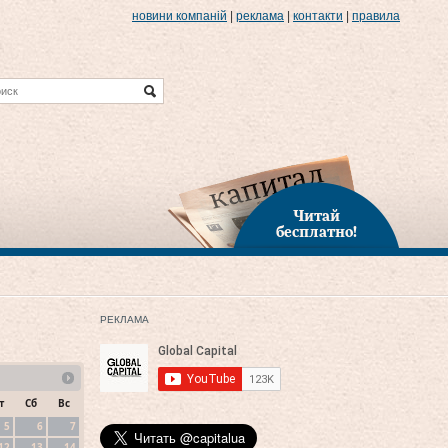
новини компаній
|
реклама
|
контакти
|
правила
Читай
бесплатно!
РЕКЛАМА
т
Сб
Вс
5
6
7
12
13
14