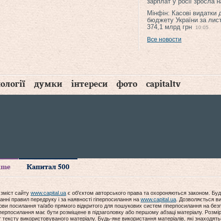
зарплат у росії зросла 
Мінфін: Касові видатки
бюджету України за лис
374,1 млрд грн
10:05
Все новости
ології
думки
інтереси
фото
capitaltv
time
Капитал 500
 зміст сайту
www.capital.ua
є об'єктом авторського права та охороняються законом. Буд
анні правил передруку і за наявності гіперпосилання на
www.capital.ua
. Дозволяється ви
мови посилання та/або прямого відкритого для пошукових систем гіперпосилання на без
гіперпосилання має бути розміщене в підзаголовку або першому абзаці матеріалу. Розм
ексту використовуваного матеріалу. Будь-яке використання матеріалів, які знаходять