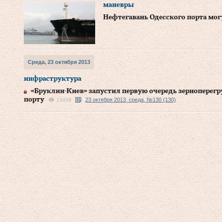
маневры
Нефтегавань Одесского порта мог
Среда, 23 октября 2013
инфраструктура
«Бруклин-Киев» запустил первую очередь зерноперегр
порту
23 октября 2013, среда, №130 (130)
13409