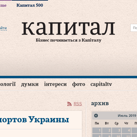
time
Капитал 500
ойти
Бізнес починається з Капіталу
ології
думки
інтереси
фото
capitaltv
архив
RSS
Июль
2019
портов Украины
Пн
Вт
Ср
Чт
П
1
2
3
4
8
9
10
11