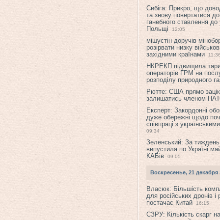
Сибіга: Прикро, що дово
та знову повертатися до
ганебного ставлення до 
Польщі
12:05
мішустін доручів міноб
розірвати низку військов
західними країнами
11:3
НКРЕКП підвищила тар
операторів ГРМ на послу
розподілу природного га
Рютте: США прямо зацік
залишатись членом НА
Експерт: Закордонні обо
дуже обережні щодо поч
співпраці з українським
09:34
Зеленський: За тиждень
випустила по Україні ма
КАБів
09:05
Воскресенье, 21 декабря 
Власюк: Більшість ком
для російських дронів і 
постачає Китай
16:15
СЗРУ: Кількість скарг н