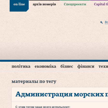
on-line
архів номерів
Спецпроекти
Capital 
В
політика
економіка
бізнес
фінанси
техн
материалы по тегу
Администрация морских 
С этим тегом чаще всего используют: