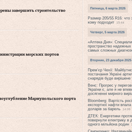
Пятница, 6 марта 2026
рены завершить строительство
Размер 205/55 R16: что 
кому подходит
15:44
Четверг, 5 марта 2026
«Аптека Дня»: Специал
пространство надежных
самых сложных диагноз
министрации морских портов
Вторник, 23 декабря 2025
Прем’єр Чехії: Майбутнє 
постачання Україні арти
снарядів буде вирішене у
Венс: Прогрес у перего
України є, але я не впев
досягненні мирного вир
ноуглубление Мариупольского порта
Bloomberg: Вартість рос
експортної нафти впала
доларів за барель
14:06
ДТЕК: Енергетики протя
повернули електрику в 
одного мільйона родин
Свириденко: Надзвичай