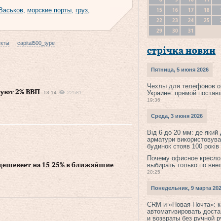
15
16
17
18
Васьков
,
морские порты
,
груз
,
22
23
24
25
29
30
31
екты
capital500_type
стрічка новин
Пятница, 5 июня 2026
Чехлы для телефонов о
руют 2% ВВП
Украине: прямой постав
13:14
22581
19:36
Среда, 3 июня 2026
Від 6 до 20 мм: де який
арматури використовува
будинок стояв 100 років
Почему офисное кресло
выбирать только по вне
дешевеет на 15-25% в ближайшие
20:25
Понедельник, 9 марта 20
CRM и «Новая Почта»: к
автоматизировать доста
и возвраты без ручной 