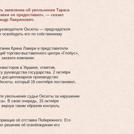
ь заявление об увольнении Тараса
авки он предоставил», — сказал
андр Лавринович.
 руководителя Оксюты — председателя
 освободить его по собственному
тании Крина Лавери и представители
кций торгово-выставочного центра «Глобус»,
 захвате компании.
нвесторов в Украине, отметив,
у руководства государства. 2 октября
л дисциплинарное производство
Оксюты, который 16 сентября постановил,
для увольнения судьи Оксюты за нарушение
а». В свою очередь, 15 октября
 вернув таким образом контроль
рмация об отставке Побережного. Его
ял решение об освобождении его