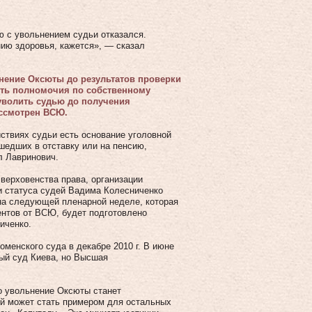
 с увольнением судьи отказался.
нию здоровья, кажется», — сказал
нение Оксюты до результатов проверки
ить полномочия по собственному
 уволить судью до получения
ассмотрен ВСЮ.
йствиях судьи есть основание уголовной
ушедших в отставку или на пенсию,
л Лавринович.
верховенства права, организации
и статуса судей Вадима Колесниченко
 на следующей пленарной неделе, которая
ентов от ВСЮ, будет подготовлено
иченко.
менского суда в декабре 2010 г. В июне
ый суд Киева, но Высшая
о увольнение Оксюты станет
ой может стать примером для остальных