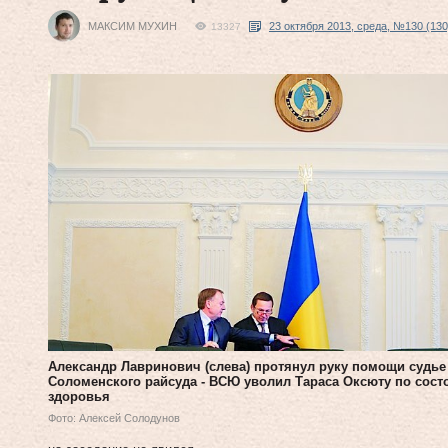
МАКСИМ МУХИН
23 октября 2013, среда, №130 (130
13327
Александр Лавринович (слева) протянул руку помощи судье
Соломенского райсуда - ВСЮ уволил Тараса Оксюту по сос
здоровья
Фото: Алексей Солодунов