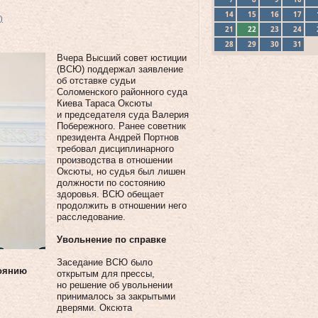
14
15
16
17
)
21
22
23
24
28
29
30
31
Вчера Высший совет юстиции
(ВСЮ) поддержал заявление
об отставке судьи
Соломенского районного суда
Киева Тараса Оксюты
и председателя суда Валерия
Побережного. Ранее советник
президента Андрей Портнов
требовал дисциплинарного
производства в отношении
Оксюты, но судья был лишен
должности по состоянию
здоровья. ВСЮ обещает
продолжить в отношении него
расследование.
Увольнение по справке
Заседание ВСЮ было
тоянию
открытым для прессы,
но решение об увольнении
принималось за закрытыми
дверями. Оксюта