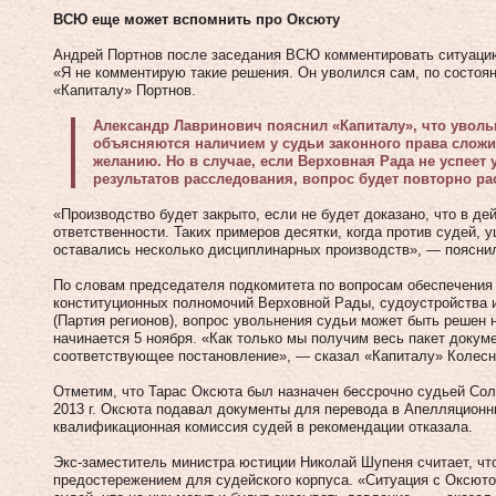
ВСЮ еще может вспомнить про Оксюту
Андрей Портнов после заседания ВСЮ комментировать ситуацию
«Я не комментирую такие решения. Он уволился сам, по состоя
«Капиталу» Портнов.
Александр Лавринович пояснил «Капиталу», что уволь
объясняются наличием у судьи законного права слож
желанию. Но в случае, если Верховная Рада не успеет
результатов расследования, вопрос будет повторно р
«Производство будет закрыто, если не будет доказано, что в де
ответственности. Таких примеров десятки, когда против судей, 
оставались несколько дисциплинарных производств», — поясни
По словам председателя подкомитета по вопросам обеспечения 
конституционных полномочий Верховной Рады, судоустройства 
(Партия регионов), вопрос увольнения судьи может быть решен
начинается 5 ноября. «Как только мы получим весь пакет докум
соответствующее постановление», — сказал «Капиталу» Колесн
Отметим, что Тарас Оксюта был назначен бессрочно судьей Соло
2013 г. Оксюта подавал документы для перевода в Апелляционн
квалификационная комиссия судей в рекомендации отказала.
Экс-заместитель министра юстиции Николай Шупеня считает, чт
предостережением для судейского корпуса. «Ситуация с Оксют