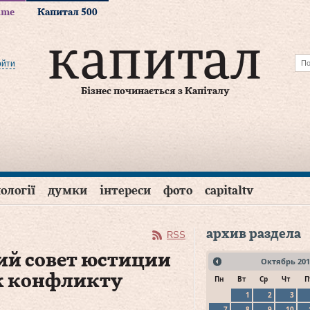
time
Капитал 500
ойти
Бізнес починається з Капіталу
ології
думки
інтереси
фото
capitaltv
архив раздела
RSS
ий совет юстиции
Октябрь
201
 к конфликту
Пн
Вт
Ср
Чт
П
1
2
3
7
8
9
10