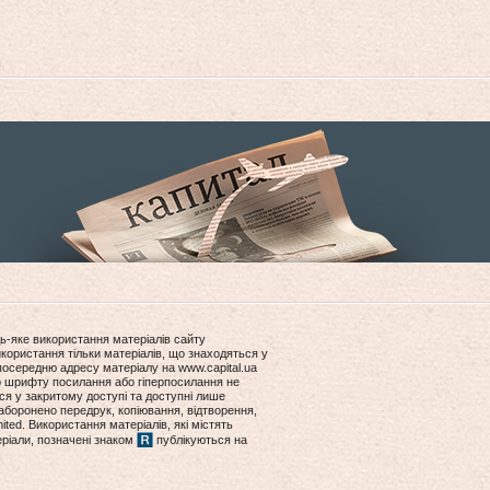
ь-яке використання матеріалів сайту
користання тільки матеріалів, що знаходяться у
посередню адресу матеріалу на www.capital.ua
ір шрифту посилання або гіперпосилання не
ся у закритому доступі та доступні лише
боронено передрук, копіювання, відтворення,
ited. Використання матеріалів, які містять
еріали, позначені знаком
публікуються на