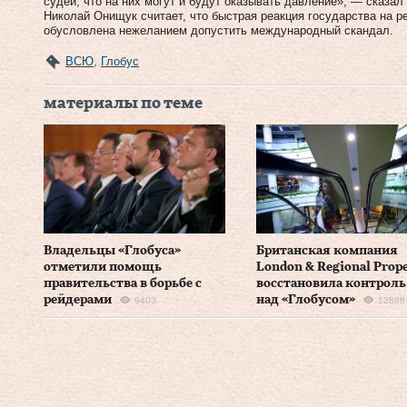
судей, что на них могут и будут оказывать давление», — сказал
Николай Онищук считает, что быстрая реакция государства на р
обусловлена нежеланием допустить международный скандал.
ВСЮ
,
Глобус
материалы по теме
Владельцы «Глобуса»
Британская компания
отметили помощь
London & Regional Prope
правительства в борьбе с
восстановила контроль
рейдерами
над «Глобусом»
9403
12888