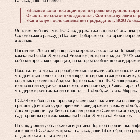
на заседание не явился.
«Высший совет юстиции принял решение удовлетворит
Оксюты по состоянию здоровья. Соответствующие спр
«Капиталу» после совещания председатель ВСЮ Алекс
Он также добавил, что ВСЮ поддержал заявление об отставке
Соломенского райссуда Валерия Побережного, который попросил
желанию.
Напомним, 26 сентября первый секретарь посольства Великобри
компании London & Regional Properties, которая владеет 100 % а
собрали пресс-конференцию, на которой сообщили о рейдерском
Посольство отмечало пренебрежение правами собственности и и
что действия полностью противоречат евроинтеграционному курс
советник президента Андрей Портнов как член ВСЮ инициирова
в отношении судьи Соломенского районного суда Киева Тараса 
что директором компании является ТЦ «Глобус» Елена Моррис.
ВСЮ 4 октября начал проверку сведений о наличии оснований 
присяги. Действия судьи привели к рейдерскому захвату «Глобус
Апелляционный суд Киева отменил решение Соломенского суда,
над торговым центром компании London & Regional Properties.
На следующий день после инициативы Портнова появилась инфо
заявление ВСЮ рассматривал на заседании 18 октября, но прин
от должности только вчера.