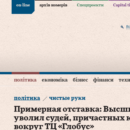
on-line
архів номерів
Спецпроекти
Capital 
В
політика
економіка
бізнес
фінанси
техн
політика
чистые руки
Примерная отставка: Высш
уволил судей, причастных
вокруг ТЦ «Глобус»