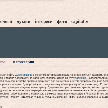
ології
думки
інтереси
фото
capitaltv
time
Капитал 500
 зміст сайту
www.capital.ua
є об'єктом авторського права та охороняються законом. Буд
анні правил передруку і за наявності гіперпосилання на
www.capital.ua
. Дозволяється ви
мови посилання та/або прямого відкритого для пошукових систем гіперпосилання на без
гіперпосилання має бути розміщене в підзаголовку або першому абзаці матеріалу. Розм
ексту використовуваного матеріалу. Будь-яке використання матеріалів, які знаходять
допускається лише за попереднім письмовим дозволом правовласника. Категорично за
еріалів, опублікованих з позначкою в рамках угоди про синдикацію з Financial Times Lim
Presse, Reuters, Інтерфакс-Україна, Українські новини, УНІАН суворо заборонено. Мат
23