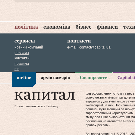
політика
економіка
бізнес
фінанси
техн
сервисы
контакти
новини компаній
e-mail:
contact@capital.ua
реклама
контакти
правила
rss
on-line
архів номерів
Спецпроекти
Capital 
Ідеї оформлення, стиль та весь
допускається тільки при дотрим
відкритому доступі і лише за у
www.capital.ua /a>. Посилання/
Бізнес починається з Капіталу
повинен бути меншим за шрифт т
зареєстрованим користувачам, 
зміну або інше використання мат
посилання на агентства France-
правах реклами.
Всі права захищені. © 2012 - 20