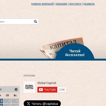
новини компаній
|
реклама
|
контакти
|
правила
Читай
бесплатно!
РЕКЛАМА
3
т
Сб
Вс
4
5
6
11
12
13