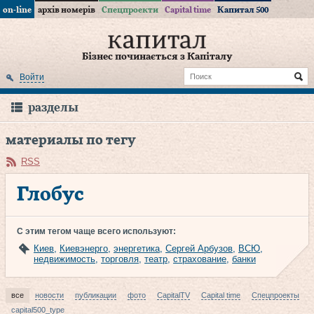
on-line
архів номерів
Спецпроекти
Capital time
Капитал 500
Бізнес починається з Капіталу
Войти
разделы
материалы по тегу
RSS
Глобус
С этим тегом чаще всего используют:
Киев
,
Киевэнерго
,
энергетика
,
Сергей Арбузов
,
ВСЮ
,
недвижимость
,
торговля
,
театр
,
страхование
,
банки
все
новости
публикации
фото
CapitalTV
Capital time
Спецпроекты
capital500_type