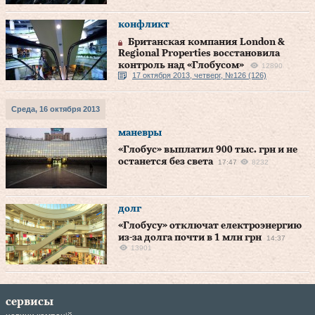
конфликт
Британская компания London &
Regional Properties восстановила
контроль над «Глобусом»
12890
17 октября 2013, четверг, №126 (126)
Среда, 16 октября 2013
маневры
«Глобус» выплатил 900 тыс. грн и не
останется без света
17:47
8232
долг
«Глобусу» отключат електроэнергию
из-за долга почти в 1 млн грн
14:37
13901
сервисы