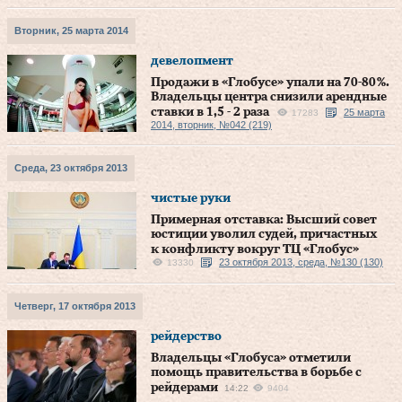
Вторник, 25 марта 2014
девелопмент
Продажи в «Глобусе» упали на 70‑80 %.
Владельцы центра снизили арендные
ставки в 1,5 ‑ 2 раза
25 марта
17283
2014, вторник, №042 (219)
Среда, 23 октября 2013
чистые руки
Примерная отставка: Высший совет
юстиции уволил судей, причастных
к конфликту вокруг ТЦ «Глобус»
23 октября 2013, среда, №130 (130)
13330
Четверг, 17 октября 2013
рейдерство
Владельцы «Глобуса» отметили
помощь правительства в борьбе с
рейдерами
14:22
9404