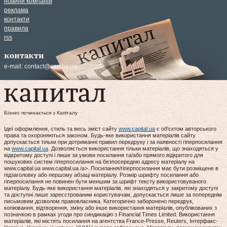
новини компаній
реклама
контакти
правила
rss
контакти
e-mail:
contact@capital.ua
Бізнес починається з Капіталу
Ідеї оформлення, стиль та весь зміст сайту
www.capital.ua
є об'єктом авторського
права та охороняються законом. Будь-яке використання матеріалів сайту
допускається тільки при дотриманні правил передруку і за наявності гіперпосилання
на
www.capital.ua
. Дозволяється використання тільки матеріалів, що знаходяться у
відкритому доступі і лише за умови посилання та/або прямого відкритого для
пошукових систем гіперпосилання на безпосередню адресу матеріалу на
www.capital.ua www.capital.ua /a>. Посилання/гіперпосилання має бути розміщене в
підзаголовку або першому абзаці матеріалу. Розмір шрифту посилання або
гіперпосилання не повинен бути меншим за шрифт тексту використовуваного
матеріалу. Будь-яке використання матеріалів, які знаходяться у закритому доступі
та доступні лише зареєстрованим користувачам, допускається лише за попереднім
письмовим дозволом правовласника. Категорично заборонено передрук,
копіювання, відтворення, зміну або інше використання матеріалів, опублікованих з
позначкою в рамках угоди про синдикацію з Financial Times Limited. Використання
матеріалів, які містять посилання на агентства France-Presse, Reuters, Інтерфакс-