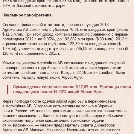
150 млн шведских крон (около $ 23,34 млн), что соответствует около
20 % от базовой стоимости агрария.
Накладное приобретение
Согласно финансовой отчетности, первое полугодие 2013 г.
Agrokultura AB закончила с убытком 76,91 млн шведских крон (около
$ 11,5 млн). При этом доход компании вырос по сравнению с первым
полугодием 2012 г. на 9,35 %, до 192,882 млн крон ($ 30 млн). 2012 г.
агрокомпания закончила с убытком 122,39 млн шведских крон ($
19 млн), увеличив доход в три раза, до 745,08 млн шведских крон ($
116 млн) по сравнению с 2011 г.
Убытки акционеры Agrokultura AB связывают с неудачной покупкой
в январе прошлого года британской агрокомпании с украинскими
активами Landkom International. Каждые 22,16 акции Landkom были
обменены на одну новую акцию Alpcot Agro.
Сумма сделки составила около $ 17,89 млн. Британцы стали
владельцами около 16,43 % акций Alpcot Agro.
Через полгода после сделки Alpcot Agro была переименована
в Agrokultura AB. У агрария есть активы не только в Украине,
но и в России. «Нынешняя программа снижения затрат значительно
изменит компанию на более экономную и прибыльную и обеспечит
акционерам получение максимально возможной отдачи
от их вложений», — уверен председатель совета директоров
Agrokultura AB Микаэль Нахемсон. Напомним, что он занял пост