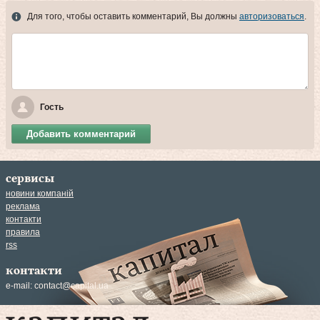
Для того, чтобы оставить комментарий, Вы должны
авторизоваться
.
Гость
Добавить комментарий
сервисы
новини компаній
реклама
контакти
правила
rss
контакти
e-mail:
contact@capital.ua