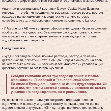
предсовета директоров в мае текущего года, сменив Еакима Оллена.
Аналитик инвестиционной компании Eavex Capital Иван Дзвинка
отмечает, что убытки предприятия вызваны, прежде всего, ростом
расходов на менеджмент и юридические услуги, которые
потребовались для оформления следки по слиянию с Landcom.
«У Agrokultura AB уже во время оформления сделки были некоторые
проблемы с ликвидностью. Увеличение расходов привело к тому,
что аграрий не успел вовремя закупить еще недорогое топливо
и удобрения», — говорит он.
Грядут чистки
«Будем сокращать операционные расходы, расходы от нашей
деятельности, сократим штат, в общем, будем экономить на всем,
на чем только можно», — рассказывает «Капиталу» управляющий
директор Agrokultura AB Игорь Бучацкий.
Сегодня компания имеет три подразделения: в Ивано-
Франковской, Львовской и Тернопольской областях.
По словам Бучацкого, некоторые из них будут закрыты. Он
отметил, что режим жесткой экономии коснется не только
украинского подразделения, но и российского.
Агрокомпания также планирует сократить площади посевов
под ячмень и пшеницу и сделает ставку на выращивание рапса,
подсолнечника и кукурузы. «Эти культуры наиболее востребованы