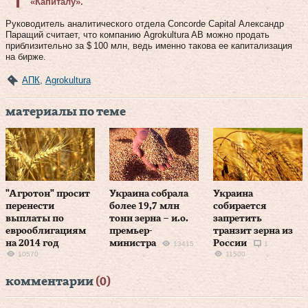
«Капиталу».
Руководитель аналитического отдела Concorde Capital Александр
Паращий считает, что компанию Agrokultura AB можно продать
приблизительно за $ 100 млн, ведь именно такова ее капитализация
на бирже.
АПК
,
Agrokultura
материалы по теме
"Агротон" просит
Украина собрала
Украина
перенести
более 19,7 млн
собирается
выплаты по
тонн зерна – и.о.
запретить
еврооблигациям
премьер-
транзит зерна из
на 2014 год
министра
России
13415
1
10570
11500
комментарии
(0)