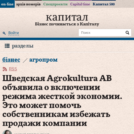
on-line
архів номерів
Спецпроекти
Capital time
Капитал 500
Бізнес починається з Капіталу
Войти
разделы
бізнес
агропром
RSS
Шведская Agrokultura AB
объявила о включении
режима жесткой экономии.
Это может помочь
собственникам избежать
продажи компании