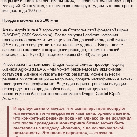
на рынке и являются рентабельными», — поясняет «Капиталу» Игорь
Бучацкий. Он отметил, что компания планирует удвоить элеваторные
мощности до 100 тыс.
Продать можно за $ 100 млн
Акции Agrokultura AB торгуются на Стокгольмской фондовой бирже
(NASDAQ OMX Stockholm). После покупки Landkom компания
планировала разместиться еще и на Лондонской фондовой бирже
(LSE), однако осуществить эти планы не удалось. Вчера, после
заявления компании о сокращении расходов, стоимость акций
снизилась с 3,9 до 3,3 шведских кроны ($ 0,43) за акцию.
Инвестиционная компания Dragon Capital сейчас проводит оценку
бизнеса Agrokultura AB. «Мы можем рекомендовать акционерам
остаться в бизнесе и указать вектор развития, можем вынести
решение об оптимизации — например, продать непрофильные активы
либо докупить профильные. Еще один вариант решения ситуации —
непосредственно продажа бизнеса», — говорит директор
инвестиционно-банковского департамента Dragon Capital Юрий
Астахов.
Игорь Бучацкий отмечает, что акционеры прогнозируют
изменения в топ-менеджменте компании, однако отметил,
что конкретных решений пока нет. Однако он не исключил,
что после проведения мониторинга бизнес может быть
выставлен на продажу. «Конечно, я не исключаю такой
возможности. Это вполне вероятно», — сказал он