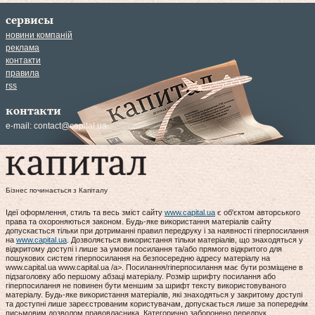
сервисы
новини компаній
реклама
контакти
правила
rss
контакти
e-mail:
contact@capital.ua
Бізнес починається з Капіталу
Ідеї оформлення, стиль та весь зміст сайту
www.capital.ua
є об'єктом авторського
права та охороняються законом. Будь-яке використання матеріалів сайту
допускається тільки при дотриманні правил передруку і за наявності гіперпосилання
на
www.capital.ua
. Дозволяється використання тільки матеріалів, що знаходяться у
відкритому доступі і лише за умови посилання та/або прямого відкритого для
пошукових систем гіперпосилання на безпосередню адресу матеріалу на
www.capital.ua www.capital.ua /a>. Посилання/гіперпосилання має бути розміщене в
підзаголовку або першому абзаці матеріалу. Розмір шрифту посилання або
гіперпосилання не повинен бути меншим за шрифт тексту використовуваного
матеріалу. Будь-яке використання матеріалів, які знаходяться у закритому доступі
та доступні лише зареєстрованим користувачам, допускається лише за попереднім
письмовим дозволом правовласника. Категорично заборонено передрук,