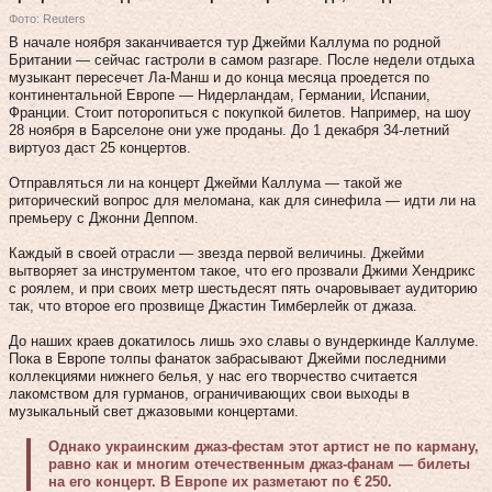
Фото: Reuters
В начале ноября заканчивается тур Джейми Каллума по родной
Британии — сейчас гастроли в самом разгаре. После недели отдыха
музыкант пересечет Ла-Манш и до конца месяца проедется по
континентальной Европе — Нидерландам, Германии, Испании,
Франции. Стоит поторопиться с покупкой билетов. Например, на шоу
28 ноября в Барселоне они уже проданы. До 1 декабря 34‑летний
виртуоз даст 25 концертов.
Отправляться ли на концерт Джейми Каллума — такой же
риторический вопрос для меломана, как для синефила — идти ли на
премьеру с Джонни Деппом.
Каждый в своей отрасли — звезда первой величины. Джейми
вытворяет за инструментом такое, что его прозвали Джими Хендрикс
с роялем, и при своих метр шестьдесят пять очаровывает аудиторию
так, что второе его прозвище Джастин Тимберлейк от джаза.
До наших краев докатилось лишь эхо славы о вундеркинде Каллуме.
Пока в Европе толпы фанаток забрасывают Джейми последними
коллекциями нижнего белья, у нас его творчество считается
лакомством для гурманов, ограничивающих свои выходы в
музыкальный свет джазовыми концертами.
Однако украинским джаз-фестам этот артист не по карману,
равно как и многим отечественным джаз-фанам — билеты
на его концерт. В Европе их разметают по € 250.