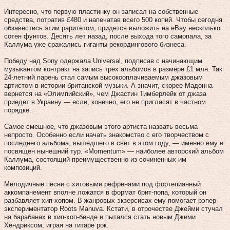
Интересно, что первую пластинку он записал на собственные
средства, потратив £480 и напечатав всего 500 копий. Чтобы сегодня
обзавестись этим раритетом, придется выложить на eBay несколько
сотен фунтов. Десять лет назад, после выхода того самопала, за
Каллума уже сражались гиганты рекордингового бизнеса.
Победу над Sony одержала Universal, подписав с начинающим
музыкантом контракт на запись трех альбомов в размере £1 млн. Так
24‑летний парень стал самым высокооплачиваемым джазовым
артистом в истории британской музыки. А значит, скорее Мадонна
вернется на «Олимпийский», чем Джастин Тимберлейк от джаза
приедет в Украину — если, конечно, его не пригласят в частном
порядке.
Самое смешное, что джазовым этого артиста назвать весьма
непросто. Особенно если начать знакомство с его творчеством с
последнего альбома, вышедшего в свет в этом году, — именно ему и
посвящен нынешний тур. «Momentum» — наиболее авторский альбом
Каллума, состоящий преимущественно из сочиненных им
композиций.
Мелодичные песни с хитовыми рефренами под фортепианный
аккомпанемент вполне ложатся в формат брит-попа, который он
разбавляет хип-хопом. В жанровых экзерсисах ему помогает рэпер-
экспериментатор Roots Manuva. Кстати, в отрочестве Джейми стучал
на барабанах в хип-хоп-бенде и пытался стать новым Джими
Хендриксом, играя на гитаре рок.