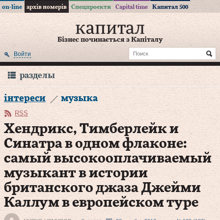
on-line
архів номерів
Спецпроекти
Capital time
Капитал 500
Бізнес починається з Капіталу
Войти
разделы
інтереси
музыка
RSS
Хендрикс, Тимберлейк и
Синатра в одном флаконе:
самый высокооплачиваемый
музыкант в истории
британского джаза Джейми
Каллум в европейском туре