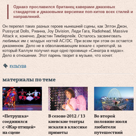
Однако прославился британец каверами джазовых
стандартов и джазовыми версиями поп-хитов всех стилей и
направлений.
Он перепел таких разных героев нынешней сцены, как Элтон Джон,
Pussycat Dolls, Рианна, Joy Division, Леди Гага, Radiohead, Massive
Attack и, конечно, Джастин Тимберлейк. Осталось засвинговать
любимых им с младых ногтей AC / DC. При всем при этом он остается
джазменом. Дело не в обволакивающем вокале с хрипотцой, за
который Каллум получил еще одно прозвище «Синатра в кедах».
Дело в отношении. Этот парень творит в музыке, что хочет.
культура
материалы по теме
«Петрушка»
В сезоне-2012 / 13
Во второй
соединился
киевские театры
половине июля
с «Жар-птицей»
искали в классике
любители
на сцене
приметы
путешествий