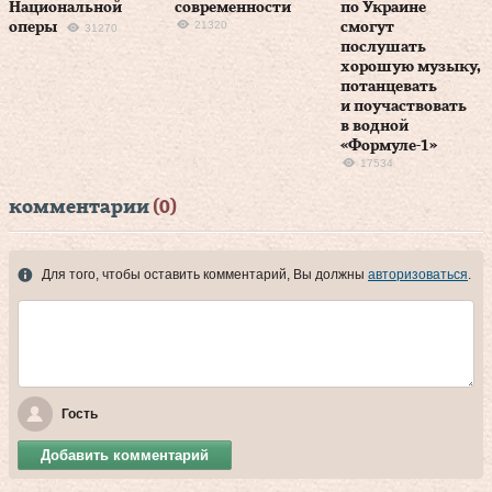
Национальной
современности
по Украине
21320
оперы
смогут
31270
послушать
хорошую музыку,
потанцевать
и поучаствовать
в водной
«Формуле-1»
17534
комментарии
(0)
Для того, чтобы оставить комментарий, Вы должны
авторизоваться
.
Гость
Добавить комментарий