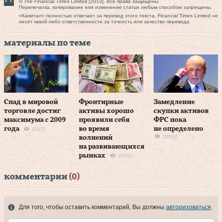
© The Financial Times Limited [2013]. Все права защищены.
Перепечатка, копирование или изменение статьи любым способом запрещены.
«Капитал» полностью отвечает за перевод этого текста, Financial Times Limited не
несет какой-либо ответственности за точность или качество перевода.
материалы по теме
Спад в мировой
Фронтирные
Замедление
торговле достиг
активы хорошо
скупки активов
максимума с 2009
проявили себя
ФРС пока
года
во время
не определено
11472
20592
волнений
на развивающихся
рынках
20565
комментарии
(0)
Для того, чтобы оставить комментарий, Вы должны
авторизоваться
.