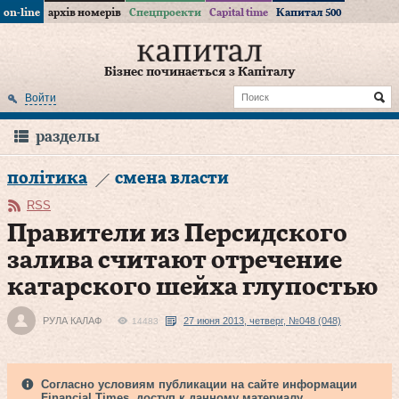
on-line
архів номерів
Спецпроекти
Capital time
Капитал 500
Бізнес починається з Капіталу
Войти
разделы
політика
смена власти
RSS
Правители из Персидского
залива считают отречение
катарского шейха глупостью
РУЛА КАЛАФ
27 июня 2013, четверг, №048 (048)
14483
Согласно условиям публикации на сайте информации
Financial Times, доступ к данному материалу