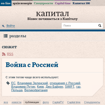
on-line
архів номерів
Спецпроекти
Capital time
Капитал 500
Бізнес починається з Капіталу
Войти
разделы
сюжет
RSS
Война с Россией
С этим тегом чаще всего используют:
ЕС
,
Владимир Зеленский
,
отношения с Россией
,
Владимир Путин
,
Киев
,
Джо Байден
,
SWIFT
,
газ
,
Польша
,
Великобритания
все
новости
публикации
фото
CapitalTV
Capital time
Спецпроекты