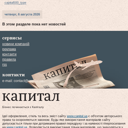
capital500_type
четверг, 6 августа 2026
В этом разделе пока нет новостей
сервисы
новини компаній
реклама
контакти
правила
rss
контакти
e-mail:
contact@capital.ua
Бізнес починається з Капіталу
Ідеї оформлення, стиль та весь зміст сайту
www.capital.ua
є об'єктом авторського
права та охороняються законом. Будь-яке використання матеріалів сайту
допускається тільки при дотриманні правил передруку і за наявності гіперпосилання
на
www.capital.ua
. Дозволяється використання тільки матеріалів, що знаходяться у