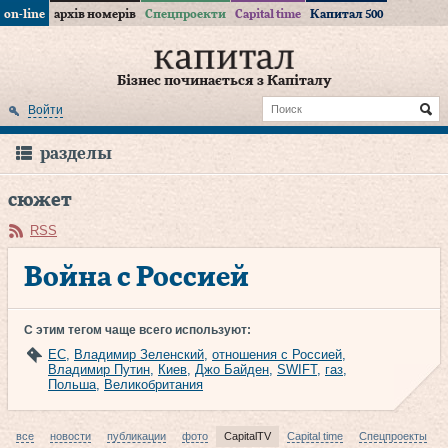
on-line
архів номерів
Спецпроекти
Capital time
Капитал 500
Бізнес починається з Капіталу
Войти
разделы
сюжет
RSS
Война с Россией
С этим тегом чаще всего используют:
ЕС
,
Владимир Зеленский
,
отношения с Россией
,
Владимир Путин
,
Киев
,
Джо Байден
,
SWIFT
,
газ
,
Польша
,
Великобритания
все
новости
публикации
фото
CapitalTV
Capital time
Спецпроекты