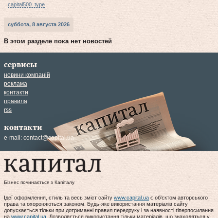
capital500_type
суббота, 8 августа 2026
В этом разделе пока нет новостей
сервисы
новини компаній
реклама
контакти
правила
rss
контакти
e-mail:
contact@capital.ua
Бізнес починається з Капіталу
Ідеї оформлення, стиль та весь зміст сайту
www.capital.ua
є об'єктом авторського
права та охороняються законом. Будь-яке використання матеріалів сайту
допускається тільки при дотриманні правил передруку і за наявності гіперпосилання
на
www.capital.ua
. Дозволяється використання тільки матеріалів, що знаходяться у