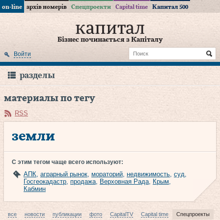
on-line
архів номерів
Спецпроекти
Capital time
Капитал 500
Бізнес починається з Капіталу
Войти
разделы
материалы по тегу
RSS
земли
С этим тегом чаще всего используют:
АПК
,
аграрный рынок
,
мораторий
,
недвижимость
,
суд
,
Госгеокадастр
,
продажа
,
Верховная Рада
,
Крым
,
Кабмин
все
новости
публикации
фото
CapitalTV
Capital time
Спецпроекты