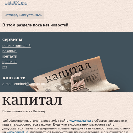
capital500_type
четверг, 6 августа 2026
В этом разделе пока нет новостей
сервисы
новини компаній
реклама
контакти
правила
rss
контакти
e-mail:
contact@capital.ua
Бізнес починається з Капіталу
Ідеї оформлення, стиль та весь зміст сайту
www.capital.ua
є об'єктом авторського
права та охороняються законом. Будь-яке використання матеріалів сайту
допускається тільки при дотриманні правил передруку і за наявності гіперпосилання
на
www.capital.ua
. Дозволяється використання тільки матеріалів, що знаходяться у