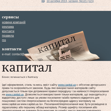
10 октября 2013, четверг, №121 (121)
сервисы
новини компаній
реклама
контакти
правила
rss
контакти
e-mail:
contact@capital.ua
Бізнес починається з Капіталу
Ідеї оформлення, стиль та весь зміст сайту
www.capital.ua
є об'єктом авторського
права та охороняються законом. Будь-яке використання матеріалів сайту
допускається тільки при дотриманні правил передруку і за наявності гіперпосилання
на
www.capital.ua
. Дозволяється використання тільки матеріалів, що знаходяться у
відкритому доступі і лише за умови посилання та/або прямого відкритого для
пошукових систем гіперпосилання на безпосередню адресу матеріалу на
www.capital.ua www.capital.ua /a>. Посилання/гіперпосилання має бути розміщене в
підзаголовку або першому абзаці матеріалу. Розмір шрифту посилання або
гіперпосилання не повинен бути меншим за шрифт тексту використовуваного