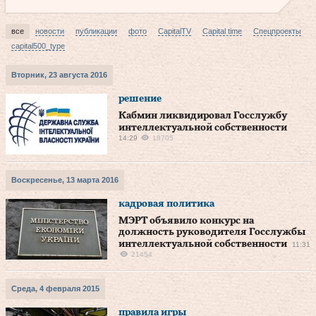
все
новости
публикации
фото
CapitalTV
Capital time
Спецпроекты
capital500_type
Вторник, 23 августа 2016
решение
Кабмин ликвидировал Госслужбу
интеллектуальной собственности
14:29
18705
Воскресенье, 13 марта 2016
кадровая политика
МЭРТ объявило конкурс на
должность руководителя Госслужбы
интеллектуальной собственности
11:31
21454
Среда, 4 февраля 2015
правила игры