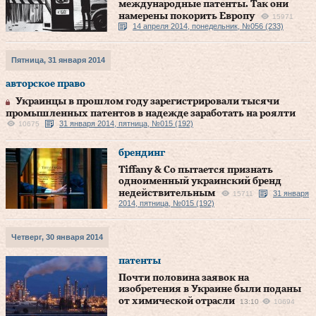
международные патенты. Так они
намерены покорить Европу
15971
14 апреля 2014, понедельник, №056 (233)
Пятница, 31 января 2014
авторское право
Украинцы в прошлом году зарегистрировали тысячи
промышленных патентов в надежде заработать на роялти
31 января 2014, пятница, №015 (192)
10675
брендинг
Tiffany & Co пытается признать
одноименный украинский бренд
недействительным
31 января
15711
2014, пятница, №015 (192)
Четверг, 30 января 2014
патенты
Почти половина заявок на
изобретения в Украине были поданы
от химической отрасли
13:10
10694