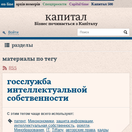
on-line
архів номерів
Спецпроекти
Capital time
Капитал 500
Бізнес починається з Капіталу
Войти
разделы
материалы по тегу
RSS
госслужба
интеллектуальной
собственности
С этим тегом чаще всего используют:
патент
,
Минэкономики
,
защита информации
,
интеллектуальная собственность
,
роялти
,
Минобразования
,
IT
,
Tiffany
,
авторские права
,
кадры