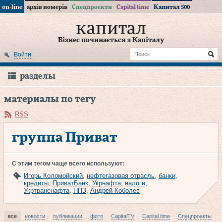
on-line
архів номерів
Спецпроекти
Capital time
Капитал 500
Бізнес починається з Капіталу
Войти
разделы
материалы по тегу
RSS
группа Приват
С этим тегом чаще всего используют:
Игорь Коломойский
,
нефтегазовая отрасль
,
банки
,
кредиты
,
ПриватБанк
,
Укрнафта
,
налоги
,
Укртранснафта
,
НПЗ
,
Андрей Коболев
все
новости
публикации
фото
CapitalTV
Capital time
Спецпроекты