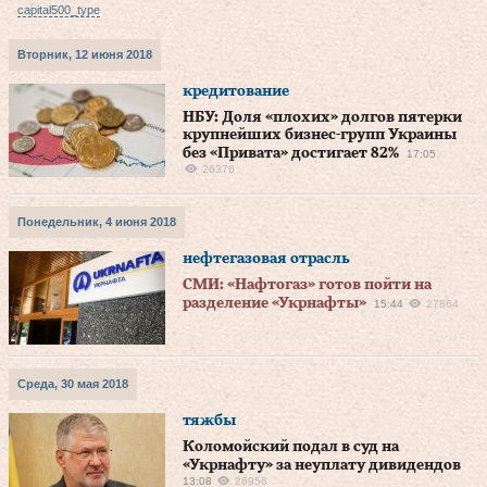
capital500_type
Вторник, 12 июня 2018
кредитование
НБУ: Доля «плохих» долгов пятерки
крупнейших бизнес-групп Украины
без «Привата» достигает 82%
17:05
26376
Понедельник, 4 июня 2018
нефтегазовая отрасль
СМИ: «Нафтогаз» готов пойти на
разделение «Укрнафты»
15:44
27864
Среда, 30 мая 2018
тяжбы
Коломойский подал в суд на
«Укрнафту» за неуплату дивидендов
13:08
26956