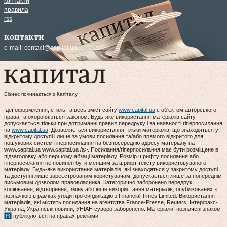
контакти
правила
rss
контакти
e-mail:
contact@capital.ua
Бізнес починається з Капіталу
Ідеї оформлення, стиль та весь зміст сайту
www.capital.ua
є об'єктом авторського
права та охороняються законом. Будь-яке використання матеріалів сайту
допускається тільки при дотриманні правил передруку і за наявності гіперпосилання
на
www.capital.ua
. Дозволяється використання тільки матеріалів, що знаходяться у
відкритому доступі і лише за умови посилання та/або прямого відкритого для
пошукових систем гіперпосилання на безпосередню адресу матеріалу на
www.capital.ua www.capital.ua /a>. Посилання/гіперпосилання має бути розміщене в
підзаголовку або першому абзаці матеріалу. Розмір шрифту посилання або
гіперпосилання не повинен бути меншим за шрифт тексту використовуваного
матеріалу. Будь-яке використання матеріалів, які знаходяться у закритому доступі
та доступні лише зареєстрованим користувачам, допускається лише за попереднім
письмовим дозволом правовласника. Категорично заборонено передрук,
копіювання, відтворення, зміну або інше використання матеріалів, опублікованих з
позначкою в рамках угоди про синдикацію з Financial Times Limited. Використання
матеріалів, які містять посилання на агентства France-Presse, Reuters, Інтерфакс-
Україна, Українські новини, УНІАН суворо заборонено. Матеріали, позначені знаком
публікуються на правах реклами.