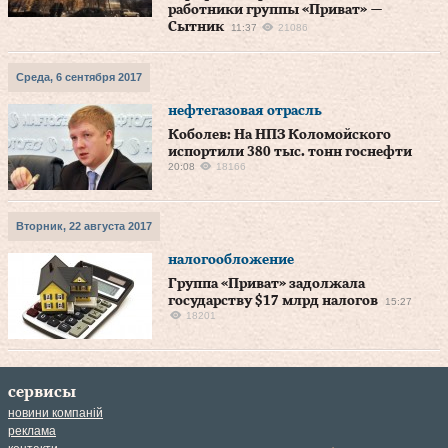
работники группы «Приват» —
Сытник
11:37
21086
Среда, 6 сентября 2017
нефтегазовая отрасль
Коболев: На НПЗ Коломойского
испортили 380 тыс. тонн госнефти
20:08
18166
Вторник, 22 августа 2017
налогообложение
Группа «Приват» задолжала
государству $17 млрд налогов
15:27
18201
сервисы
новини компаній
реклама