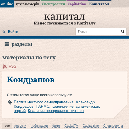
on-line
архів номерів
Спецпроекти
Capital time
Капитал 500
Бізнес починається з Капіталу
Войти
разделы
материалы по тегу
RSS
Кондрашов
С этим тегом чаще всего используют:
Партия местного самоуправления
,
Александр
Кондрашов
,
ПАРМС
,
Коалиция непарламентских
партий
,
Коалиция непарламентских сил
все
новости
публикации
фото
CapitalTV
Capital time
Спецпроекты