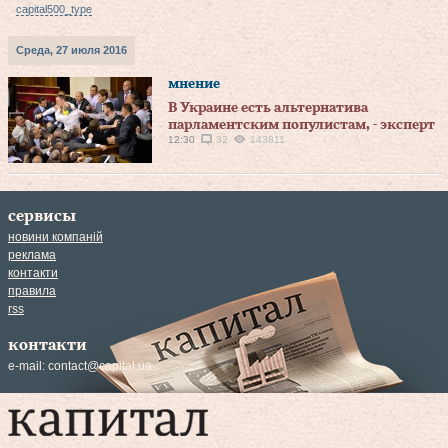
capital500_type
Среда, 27 июля 2016
мнение
В Украине есть альтернатива
парламентским популистам, - эксперт
12:30
32
143811
сервисы
новини компаній
реклама
контакти
правила
rss
контакти
e-mail:
contact@capital.ua