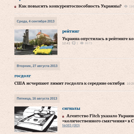
Как повысить конкурентоспособность Украины?
18
Среда, 4 сентября 2013
рейтинг
Украина опустилась в рейтинге к
12:41
1
8673
Вторник, 27 августа 2013
госдолг
США исчерпают лимит госдолга к середине октября
10:2
Пятница, 16 августа 2013
сигналы
Агентство Fitch указало Украин
«количественного смягчения» в
№083 (083)