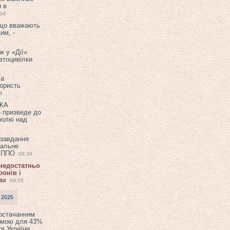
и в
:04
 що вважають
им, -
к у «Дії»
втоцивілки
ла
користь
4
ЕКА
е призведе до
ролю над
 завдання
еальне
в ППО
09:34
 недостатньо
онів і
ах
09:05
 2025
постачанням
емою для 43%
в України