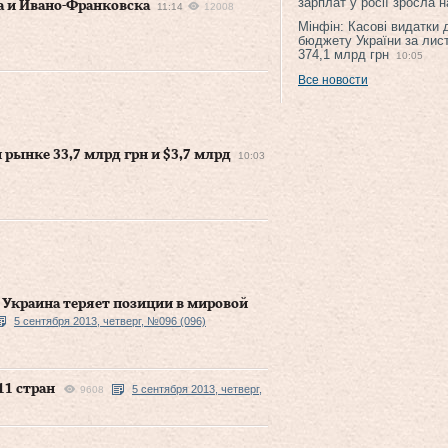
зарплат у росії зросла 
а и Ивано-Франковска
11:14
12008
Мінфін: Касові видатки
бюджету України за лис
374,1 млрд грн
10:05
Все новости
рынке 33,7 млрд грн и $3,7 млрд
10:03
 Украина теряет позиции в мировой
5 сентября 2013, четверг, №096 (096)
11 стран
5 сентября 2013, четверг,
9608