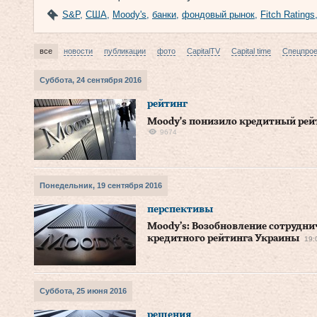
S&P
,
США
,
Moody's
,
банки
,
фондовый рынок
,
Fitch Ratings
все
новости
публикации
фото
CapitalTV
Capital time
Спецпро
Суббота, 24 сентября 2016
рейтинг
Moody's понизило кредитный рей
9674
Понедельник, 19 сентября 2016
перспективы
Moody’s: Возобновление сотрудни
кредитного рейтинга Украины
19:
Суббота, 25 июня 2016
решения