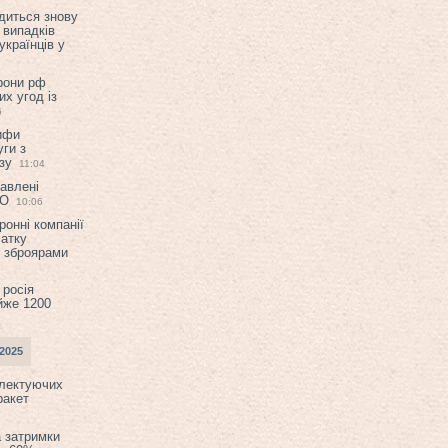
диться знову
 випадків
українців у
орони рф
их угод із
6
ифи
ги з
зу
11:04
авлені
ТО
10:06
ронні компанії
атку
и зброярами
 росія
йже 1200
2025
плектуючих
ракет
а затримки