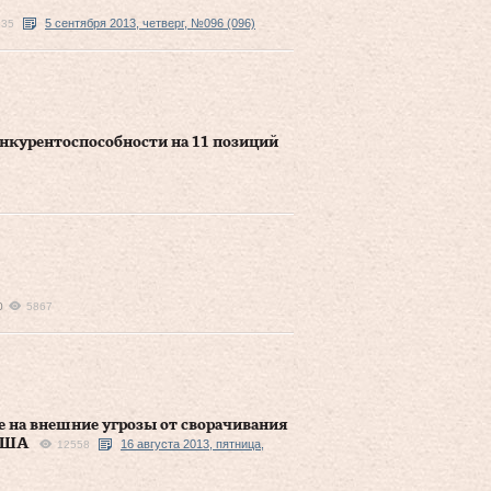
5 сентября 2013, четверг, №096 (096)
635
онкурентоспособности на 11 позиций
0
5867
е на внешние угрозы от сворачивания
 США
16 августа 2013, пятница,
12558