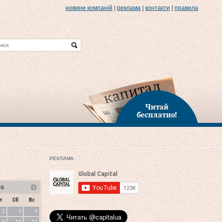
новини компаній
|
реклама
|
контакти
|
правила
Читай
бесплатно!
РЕКЛАМА
16
т
Сб
Вс
2
3
4
9
10
11