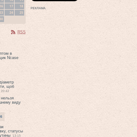
16
17
18
РЕКЛАМА
23
24
25
30
RSS
птом в
щик Ncase
 діаметр
ти, щоб
20:42
 нельзя
шнему виду
26
ак
вку, статусы
рутины
13:15