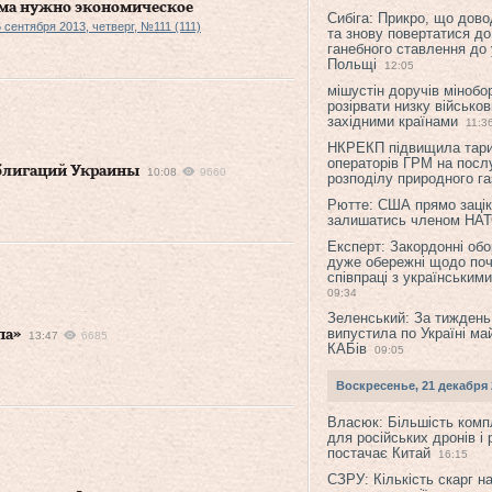
ма нужно экономическое
Сибіга: Прикро, що дово
 сентября 2013, четверг, №111 (111)
та знову повертатися до
ганебного ставлення до 
Польщі
12:05
мішустін доручів міноб
розірвати низку військов
західними країнами
11:3
НКРЕКП підвищила тар
операторів ГРМ на послу
блигаций Украины
10:08
9660
розподілу природного га
Рютте: США прямо зацік
залишатись членом НА
Експерт: Закордонні обо
дуже обережні щодо поч
співпраці з українським
09:34
Зеленський: За тиждень
випустила по Україні ма
па»
13:47
6685
КАБів
09:05
Воскресенье, 21 декабря 
Власюк: Більшість ком
для російських дронів і 
постачає Китай
16:15
СЗРУ: Кількість скарг н