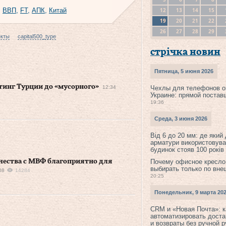
12
13
14
15
,
ВВП
,
FT
,
АПК
,
Китай
19
20
21
22
26
27
28
29
екты
capital500_type
стрічка новин
Пятница, 5 июня 2026
тинг Турции до «мусорного»
12:34
Чехлы для телефонов о
Украине: прямой постав
19:36
Среда, 3 июня 2026
Від 6 до 20 мм: де який
арматури використовува
будинок стояв 100 років
чества с МВФ благоприятно для
Почему офисное кресло
выбирать только по вне
08
14284
20:25
Понедельник, 9 марта 20
CRM и «Новая Почта»: к
автоматизировать доста
и возвраты без ручной 