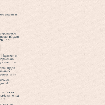
это значит и
изированное
 решений для
ов
15:51
ініціативи з
лерійських
 січні
15:34
ворах щодо
нений у
ішення
15:05
ійської
 до 34
гом тижня
домівки понад
13:35
но важливо