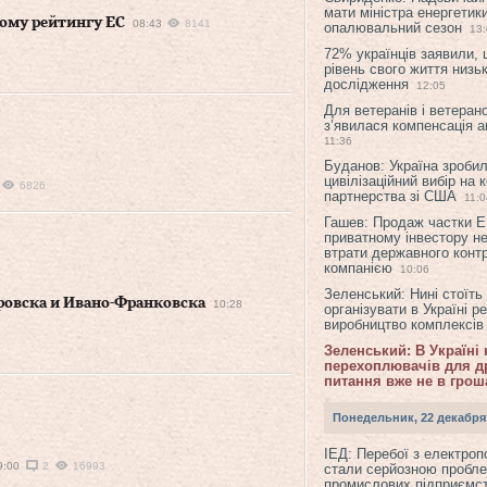
мати міністра енергетик
ому рейтингу ЕС
08:43
8141
опалювальний сезон
13
72% українців заявили,
рівень свого життя низьк
дослідження
12:05
Для ветеранів і ветерано
з’явилася компенсація а
11:36
Буданов: Україна зроби
цивілізаційний вибір на 
6826
партнерства зі США
11:0
Гашев: Продаж частки 
приватному інвестору н
втрати державного конт
компанією
10:06
Зеленський: Нині стоїть
ровска и Ивано-Франковска
10:28
організувати в Україні р
виробництво комплексі
Зеленський: В Україні
перехоплювачів для др
питання вже не в грош
Понедельник, 22 декабря
ІЕД: Перебої з електро
9:00
2
16993
стали серйозною пробл
промислових підприємст