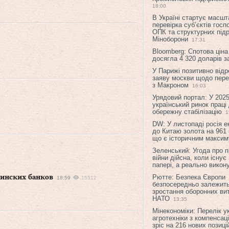
18:00
В Україні стартує масшт
перевірка суб’єктів гос
ОПК та структурних підр
Міноборони
17:31
Bloomberg: Спотова ціна
досягла 4 320 доларів з
У Парижі позитивно відр
заяву москви щодо перег
з Макроном
16:03
Урядовий портал: У 2025
український ринок праці
обережну стабілізацію
1
DW: У листопаді росія 
до Китаю золота на 961 
що є історичним макси
Зеленський: Угода про 
війни дійсна, коли існує
папері, а реально викон
Рютте: Безпека Європи
аинских банков
18:59
15512
безпосередньо залежить
зростання оборонних вит
НАТО
13:35
Мінекономіки: Перелік у
агротехніки з компенсац
зріс на 216 нових позиці