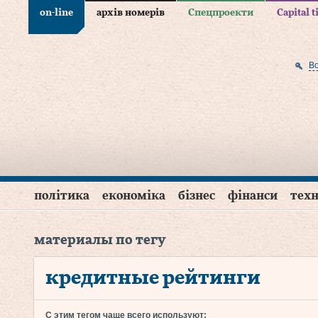
on-line
архів номерів
Спецпроекти
Capital 
В
політика
економіка
бізнес
фінанси
техн
материалы по тегу
кредитные рейтинги
С этим тегом чаще всего используют: