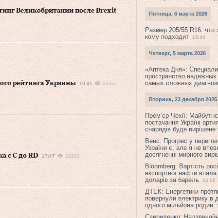
инг Великобритании после Brexit
Пятница, 6 марта 2026
Размер 205/55 R16: что 
кому подходит
15:44
Четверг, 5 марта 2026
«Аптека Дня»: Специал
пространство надежных
самых сложных диагноз
ого рейтинга Украины
19:41
23567
Вторник, 23 декабря 2025
Прем’єр Чехії: Майбутнє 
постачання Україні арти
снарядів буде вирішене у
Венс: Прогрес у перего
України є, але я не впев
досягненні мирного вир
а с С до RD
17:47
28200
Bloomberg: Вартість рос
експортної нафти впала
доларів за барель
14:06
ДТЕК: Енергетики протя
повернули електрику в 
одного мільйона родин
Свириденко: Надзвичай