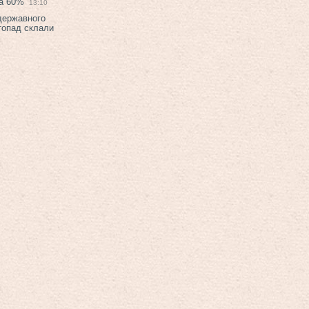
на 60%
13:10
 державного
топад склали