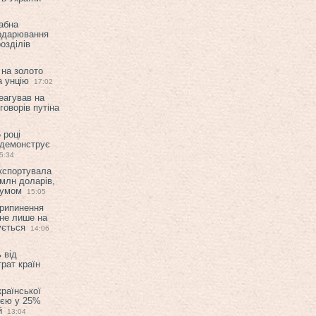
абна
подарювання
озділів
 на золото
а унцію
17:02
еагував на
оворів путіна
 році
 демонструє
5:34
експортувала
млн доларів,
мумом
15:05
припинення
 не лише на
ується
14:06
 від
рат країн
країнської
ією у 25%
й
13:04