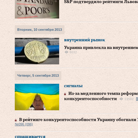
S&P подтвердило рейтинги Львов
Вторник, 10 сентября 2013
внутренний рынок
Украина привлекла на внутреннем 
8032
Четверг, 5 сентября 2013
сигналы
Из-за медленного темпа реформ
конкурентоспособности
13562
В рейтинге конкурентоспособности Украину обогнали 
№096 (096)
спрашивается