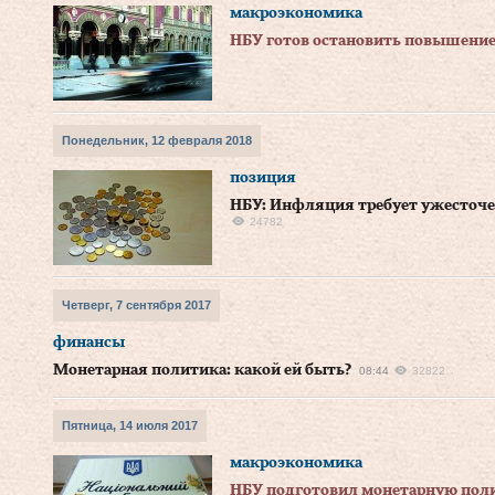
макроэкономика
НБУ готов остановить повышение
Понедельник, 12 февраля 2018
позиция
НБУ: Инфляция требует ужесточ
24782
Четверг, 7 сентября 2017
финансы
Монетарная политика: какой ей быть?
08:44
32822
Пятница, 14 июля 2017
макроэкономика
НБУ подготовил монетарную поли