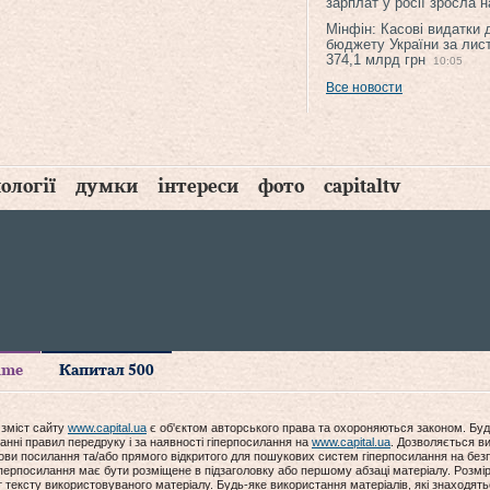
зарплат у росії зросла 
Мінфін: Касові видатки
бюджету України за лис
374,1 млрд грн
10:05
Все новости
ології
думки
інтереси
фото
capitaltv
time
Капитал 500
 зміст сайту
www.capital.ua
є об'єктом авторського права та охороняються законом. Буд
анні правил передруку і за наявності гіперпосилання на
www.capital.ua
. Дозволяється ви
мови посилання та/або прямого відкритого для пошукових систем гіперпосилання на без
гіперпосилання має бути розміщене в підзаголовку або першому абзаці матеріалу. Розм
ексту використовуваного матеріалу. Будь-яке використання матеріалів, які знаходять