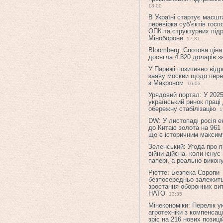
18:00
В Україні стартує масшт
перевірка суб’єктів гос
ОПК та структурних підр
Міноборони
17:31
Bloomberg: Спотова ціна
досягла 4 320 доларів з
У Парижі позитивно відр
заяву москви щодо перег
з Макроном
16:03
Урядовий портал: У 2025
український ринок праці
обережну стабілізацію
1
DW: У листопаді росія 
до Китаю золота на 961 
що є історичним макси
Зеленський: Угода про 
війни дійсна, коли існує
папері, а реально викон
Рютте: Безпека Європи
безпосередньо залежить
зростання оборонних вит
НАТО
13:35
Мінекономіки: Перелік у
агротехніки з компенсац
зріс на 216 нових позиці