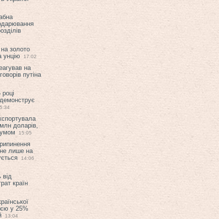
абна
подарювання
озділів
 на золото
а унцію
17:02
еагував на
оворів путіна
 році
 демонструє
5:34
експортувала
млн доларів,
мумом
15:05
припинення
 не лише на
ується
14:06
 від
рат країн
країнської
ією у 25%
й
13:04