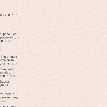
это значит и
изированное
 решений для
ов
15:51
ініціативи з
лерійських
 січні
15:34
ворах щодо
нений у
ішення
15:05
ійської
 до 34
гом тижня
домівки понад
13:35
но важливо