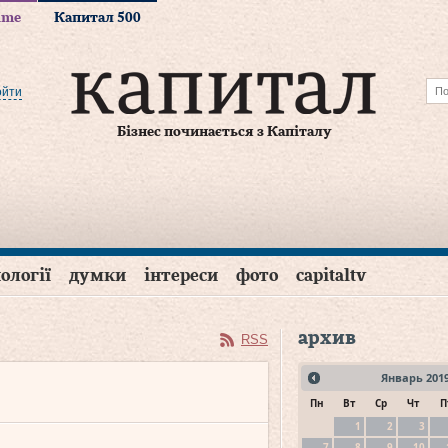
time
Капитал 500
ойти
Бізнес починається з Капіталу
ології
думки
інтереси
фото
capitaltv
архив
RSS
Январь
201
Пн
Вт
Ср
Чт
П
1
2
3
7
8
9
10