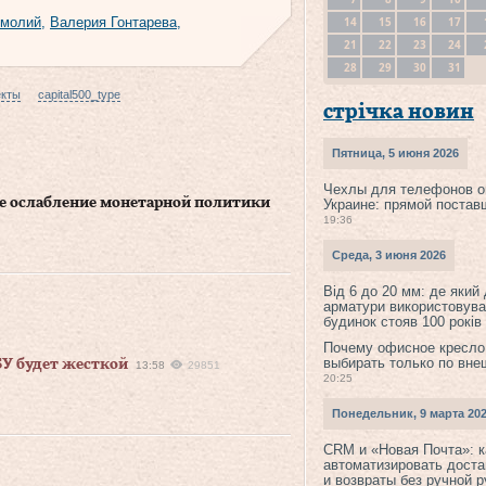
14
15
16
17
Смолий
,
Валерия Гонтарева
,
21
22
23
24
28
29
30
31
екты
capital500_type
стрічка новин
Пятница, 5 июня 2026
Чехлы для телефонов о
е ослабление монетарной политики
Украине: прямой постав
19:36
Среда, 3 июня 2026
Від 6 до 20 мм: де який
арматури використовува
будинок стояв 100 років
Почему офисное кресло
выбирать только по вне
У будет жесткой
13:58
29851
20:25
Понедельник, 9 марта 20
CRM и «Новая Почта»: к
автоматизировать доста
и возвраты без ручной 