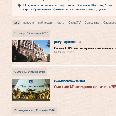
НБУ
,
макроэкономика
,
инфляция
,
Виталий Шапран
,
Яков 
курсообразование
,
финансы
,
валютный рынок
,
цены
все
новости
публикации
фото
CapitalTV
Capital time
Спецпро
Четверг, 17 января 2019
регулирование
Глава НБУ анонсировал возможно
18:15
23962
Суббота, 9 июня 2018
макроэкономика
Смолий: Монетарная политика НБ
Понедельник, 12 марта 2018