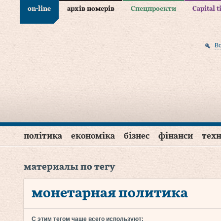
on-line
архів номерів
Спецпроекти
Capital 
В
політика
економіка
бізнес
фінанси
техн
материалы по тегу
монетарная политика
С этим тегом чаще всего используют: