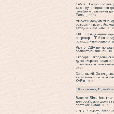
Сибіга: Прикро, що дово
та знову повертатися до
ганебного ставлення до 
Польщі
12:05
мішустін доручів міноб
розірвати низку військов
західними країнами
11:3
НКРЕКП підвищила тар
операторів ГРМ на послу
розподілу природного га
Рютте: США прямо зацік
залишатись членом НА
Експерт: Закордонні обо
дуже обережні щодо поч
співпраці з українським
09:34
Зеленський: За тиждень
випустила по Україні ма
КАБів
09:05
Воскресенье, 21 декабря 
Власюк: Більшість ком
для російських дронів і 
постачає Китай
16:15
СЗРУ: Кількість скарг н