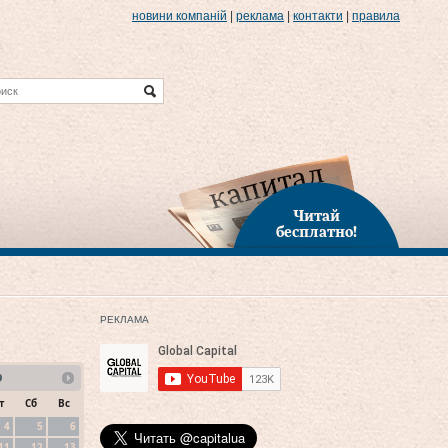
новини компаній
|
реклама
|
контакти
|
правила
Читай
бесплатно!
РЕКЛАМА
9
т
Сб
Вс
4
5
6
11
12
13