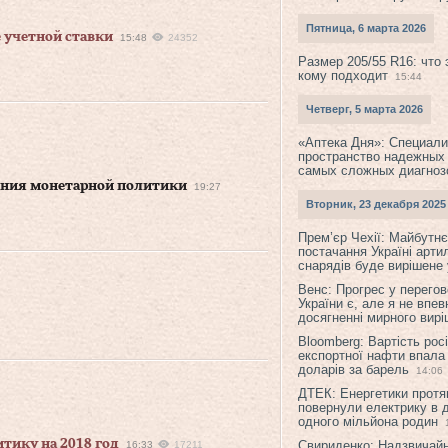
Пятница, 6 марта 2026
 учетной ставки
15:48
24352
Размер 205/55 R16: что 
кому подходит
15:44
Четверг, 5 марта 2026
«Аптека Дня»: Специал
пространство надежных
самых сложных диагноз
ения монетарной политики
19:27
Вторник, 23 декабря 2025
Прем’єр Чехії: Майбутнє 
постачання Україні арти
снарядів буде вирішене у
Венс: Прогрес у перего
України є, але я не впев
досягненні мирного вир
Bloomberg: Вартість рос
експортної нафти впала
доларів за барель
14:06
ДТЕК: Енергетики протя
повернули електрику в 
одного мільйона родин
тику на 2018 год
Свириденко: Надзвичай
16:33
17211