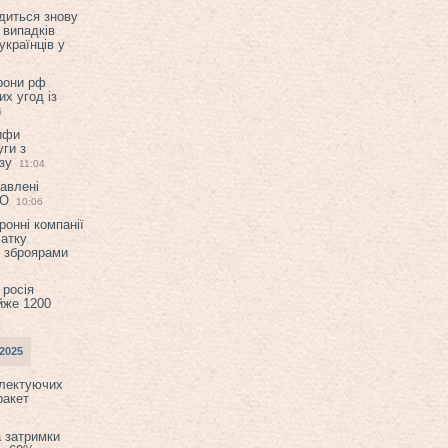
диться знову
 випадків
українців у
орони рф
их угод із
6
ифи
ги з
зу
11:04
авлені
ТО
10:06
ронні компанії
атку
и зброярами
 росія
йже 1200
2025
плектуючих
ракет
а затримки