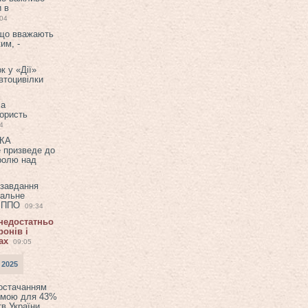
и в
:04
 що вважають
им, -
к у «Дії»
втоцивілки
ла
користь
4
ЕКА
е призведе до
ролю над
 завдання
еальне
в ППО
09:34
 недостатньо
онів і
ах
09:05
 2025
постачанням
емою для 43%
в України