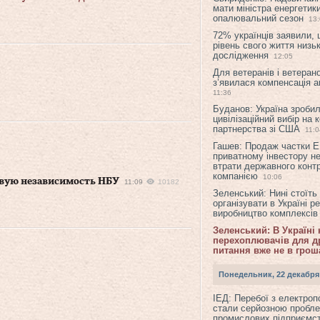
мати міністра енергетик
опалювальний сезон
13
72% українців заявили,
рівень свого життя низьк
дослідження
12:05
Для ветеранів і ветерано
з’явилася компенсація а
11:36
Буданов: Україна зроби
цивілізаційний вибір на 
партнерства зі США
11:0
Гашев: Продаж частки 
приватному інвестору н
втрати державного конт
компанією
10:06
вую независимость НБУ
11:09
10182
Зеленський: Нині стоїть
організувати в Україні р
виробництво комплексі
Зеленський: В Україні
перехоплювачів для др
питання вже не в грош
Понедельник, 22 декабря
ІЕД: Перебої з електро
стали серйозною пробл
промислових підприємст