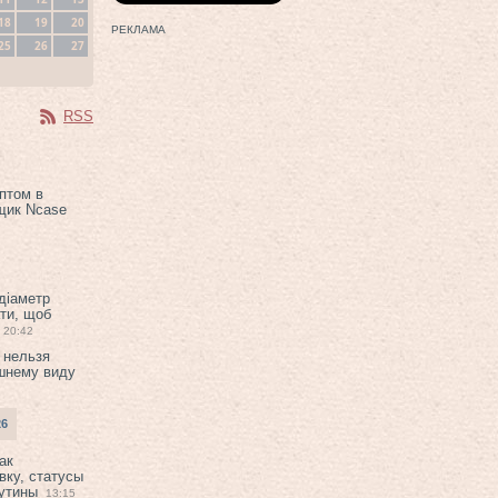
18
19
20
РЕКЛАМА
25
26
27
RSS
птом в
щик Ncase
 діаметр
ти, щоб
20:42
 нельзя
шнему виду
26
ак
вку, статусы
рутины
13:15