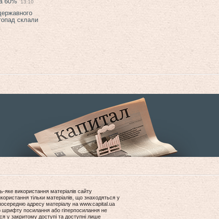
на 60%
13:10
 державного
топад склали
ь-яке використання матеріалів сайту
користання тільки матеріалів, що знаходяться у
посередню адресу матеріалу на www.capital.ua
ір шрифту посилання або гіперпосилання не
ся у закритому доступі та доступні лише