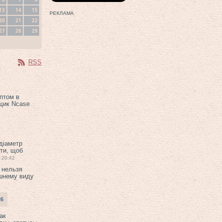
13
14
15
РЕКЛАМА
20
21
22
27
28
29
RSS
птом в
щик Ncase
 діаметр
ти, щоб
20:42
 нельзя
шнему виду
26
ак