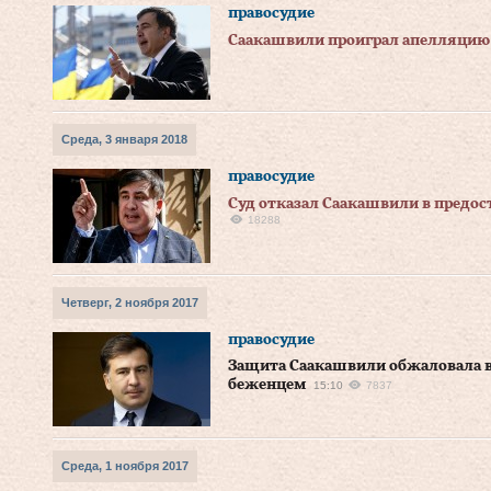
правосудие
Саакашвили проиграл апелляцию 
Среда, 3 января 2018
правосудие
Суд отказал Саакашвили в предос
18288
Четверг, 2 ноября 2017
правосудие
Защита Саакашвили обжаловала в 
беженцем
15:10
7837
Среда, 1 ноября 2017