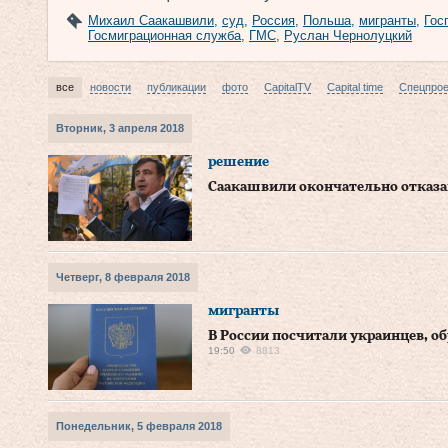
Михаил Саакашвили
,
суд
,
Россия
,
Польша
,
мигранты
,
Гос
Госмиграционная служба
,
ГМС
,
Руслан Чернолуцкий
все
новости
публикации
фото
CapitalTV
Capital time
Спецпро
Вторник, 3 апреля 2018
решение
Саакашвили окончательно отказан
Четверг, 8 февраля 2018
мигранты
В России посчитали украинцев, о
19:50
8813
Понедельник, 5 февраля 2018