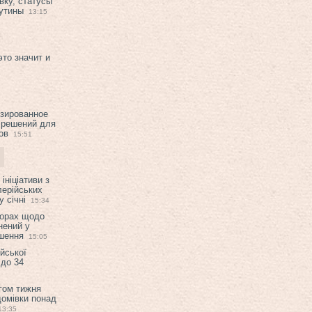
вку, статусы
рутины
13:15
это значит и
изированное
 решений для
ов
15:51
ініціативи з
лерійських
 січні
15:34
ворах щодо
нений у
ішення
15:05
ійської
 до 34
гом тижня
домівки понад
13:35