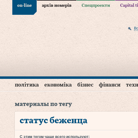
on-line
архів номерів
Спецпроекти
Capital 
В
політика
економіка
бізнес
фінанси
техн
материалы по тегу
статус беженца
С этим тегом чаще всего используют: