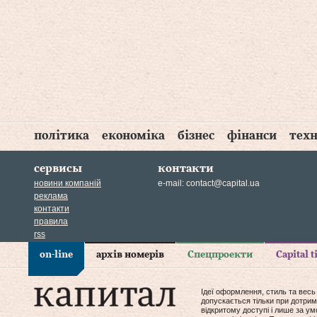
політика
економіка
бізнес
фінанси
техн
сервисы
контакти
новини компаній
e-mail:
contact@capital.ua
реклама
контакти
правила
rss
on-line
архів номерів
Спецпроекти
Capital 
Ідеї оформлення, стиль та весь
допускається тільки при дотрим
відкритому доступі і лише за у