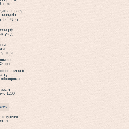
й
13:04
диться знову
 випадків
українців у
орони рф
их угод із
6
ифи
ги з
зу
11:04
авлені
ТО
10:06
ронні компанії
атку
и зброярами
 росія
йже 1200
2025
плектуючих
ракет