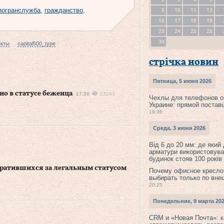
9
10
11
12
погранслужба
,
гражданство
,
16
17
18
19
23
24
25
26
30
екты
capital500_type
стрічка новин
Пятница, 5 июня 2026
о в статусе беженца
17:26
23243
Чехлы для телефонов о
Украине: прямой постав
19:36
Среда, 3 июня 2026
Від 6 до 20 мм: де який
арматури використовува
будинок стояв 100 років
братившихся за легальным статусом
Почему офисное кресло
выбирать только по вне
20:25
Понедельник, 9 марта 20
CRM и «Новая Почта»: к