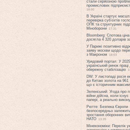
стали серйозною пробл
промислових підприємст
18:00
В Україні стартує масшт
перевірка суб’єктів гос
ОПК та структурних підр
Міноборони
17:31
Bloomberg: Спотова ціна
досягла 4 320 доларів з
У Парижі позитивно відр
заяву москви щодо перег
з Макроном
16:03
Урядовий портал: У 2025
український ринок праці
обережну стабілізацію
1
DW: У листопаді росія 
до Китаю золота на 961 
що є історичним макси
Зеленський: Угода про 
війни дійсна, коли існує
папері, а реально викон
Рютте: Безпека Європи
безпосередньо залежить
зростання оборонних вит
НАТО
13:35
Мінекономіки: Перелік у
агротехніки з компенсац