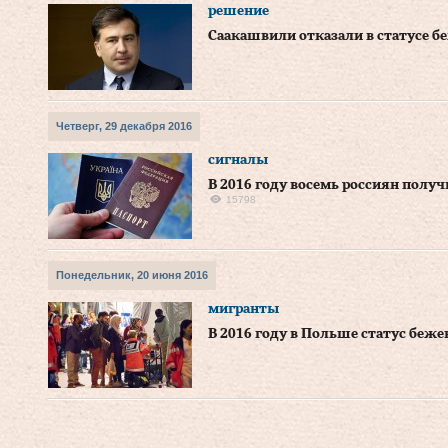
решение
Саакашвили отказали в статусе б
Четверг, 29 декабря 2016
сигналы
В 2016 году восемь россиян получ
15798
Понедельник, 20 июня 2016
мигранты
В 2016 году в Польше статус беже