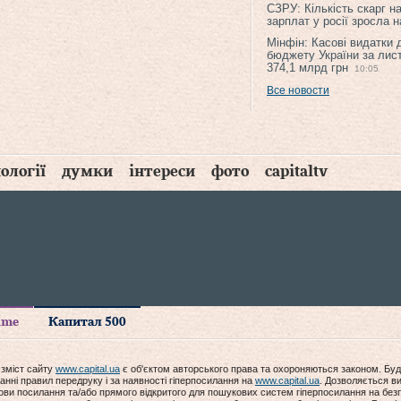
СЗРУ: Кількість скарг н
зарплат у росії зросла 
Мінфін: Касові видатки
бюджету України за лис
374,1 млрд грн
10:05
Все новости
ології
думки
інтереси
фото
capitaltv
time
Капитал 500
 зміст сайту
www.capital.ua
є об'єктом авторського права та охороняються законом. Буд
анні правил передруку і за наявності гіперпосилання на
www.capital.ua
. Дозволяється ви
мови посилання та/або прямого відкритого для пошукових систем гіперпосилання на без