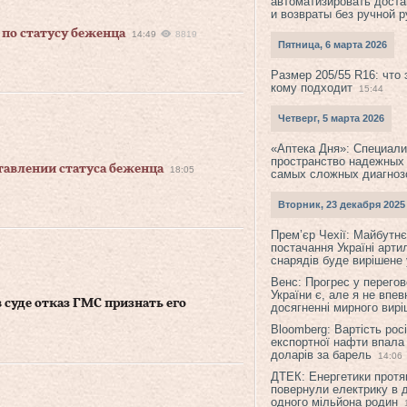
автоматизировать доста
и возвраты без ручной 
по статусу беженца
14:49
8819
Пятница, 6 марта 2026
Размер 205/55 R16: что 
кому подходит
15:44
Четверг, 5 марта 2026
«Аптека Дня»: Специал
пространство надежных
тавлении статуса беженца
18:05
самых сложных диагноз
Вторник, 23 декабря 2025
Прем’єр Чехії: Майбутнє 
постачання Україні арти
снарядів буде вирішене у
Венс: Прогрес у перего
України є, але я не впев
суде отказ ГМС признать его
досягненні мирного вир
Bloomberg: Вартість рос
експортної нафти впала
доларів за барель
14:06
ДТЕК: Енергетики протя
повернули електрику в 
одного мільйона родин