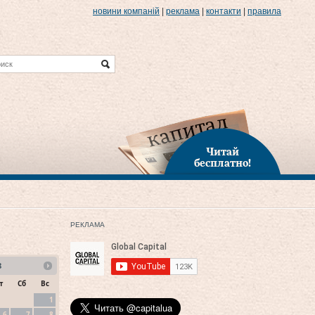
новини компаній
|
реклама
|
контакти
|
правила
Читай
бесплатно!
РЕКЛАМА
8
т
Сб
Вс
1
6
7
8