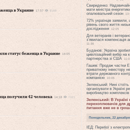
Свириденко: Надзвичай
мати міністра енергетик
еженца в Украине
17:57
9188
опалювальний сезон
13
72% українців заявили,
рівень свого життя низьк
дослідження
12:05
Для ветеранів і ветерано
з’явилася компенсація а
11:36
Буданов: Україна зроби
или статус беженца в Украине
16:05
цивілізаційний вибір на 
партнерства зі США
11:0
Гашев: Продаж частки 
приватному інвестору н
втрати державного конт
компанією
10:06
Зеленський: Нині стоїть
організувати в Україні р
виробництво комплексі
нца получили 42 человека
14:18
7321
Зеленський: В Україні
перехоплювачів для др
питання вже не в грош
Понедельник, 22 декабря
ІЕД: Перебої з електро