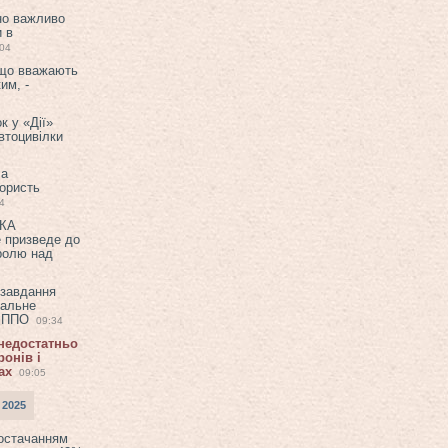
но важливо
и в
:04
 що вважають
им, -
к у «Дії»
втоцивілки
ла
користь
4
ЕКА
е призведе до
ролю над
 завдання
еальне
в ППО
09:34
 недостатньо
онів і
ах
09:05
 2025
постачанням