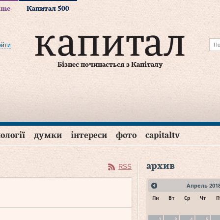
time
Капитал 500
ойти
Бізнес починається з Капіталу
ології
думки
інтереси
фото
capitaltv
архив
RSS
Апрель
201
Пн
Вт
Ср
Чт
П
2
3
4
5