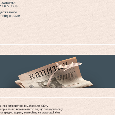
а затримки
на 60%
13:10
 державного
топад склали
ь-яке використання матеріалів сайту
користання тільки матеріалів, що знаходяться у
посередню адресу матеріалу на www.capital.ua