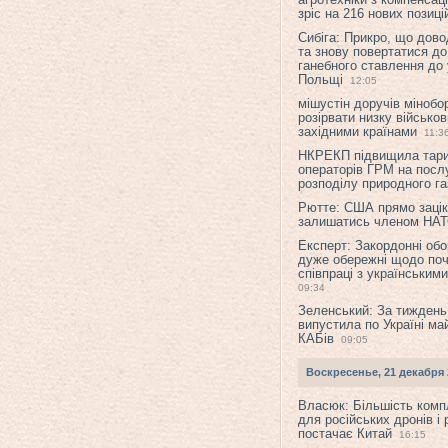
зріс на 216 нових позиці
Сибіга: Прикро, що дово
та знову повертатися до
ганебного ставлення до 
Польщі
12:05
мішустін доручів міноб
розірвати низку військов
західними країнами
11:3
НКРЕКП підвищила тар
операторів ГРМ на послу
розподілу природного га
Рютте: США прямо зацік
залишатись членом НА
Експерт: Закордонні обо
дуже обережні щодо поч
співпраці з українським
09:34
Зеленський: За тиждень
випустила по Україні ма
КАБів
09:05
Воскресенье, 21 декабря 
Власюк: Більшість ком
для російських дронів і 
постачає Китай
16:15