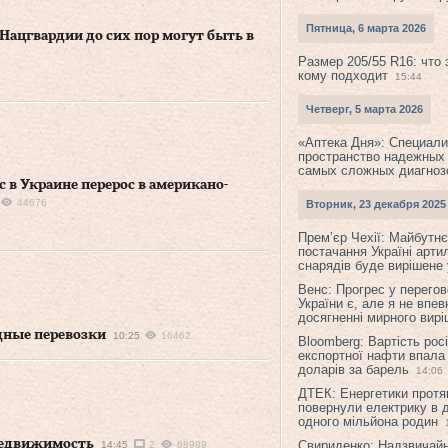
Пятница, 6 марта 2026
Нацгвардии до сих пор могут быть в
Размер 205/55 R16: что 
кому подходит
15:44
Четверг, 5 марта 2026
«Аптека Дня»: Специал
пространство надежных
самых сложных диагноз
 в Украине перерос в американо-
44676
Вторник, 23 декабря 2025
Прем’єр Чехії: Майбутнє 
постачання Україні арти
снарядів буде вирішене у
Венс: Прогрес у перего
України є, але я не впев
досягненні мирного вир
дные перевозки
10:25
16462
Bloomberg: Вартість рос
експортної нафти впала
доларів за барель
14:06
ДТЕК: Енергетики протя
повернули електрику в 
одного мільйона родин
недвижимость
Свириденко: Надзвичай
14:45
2
68989