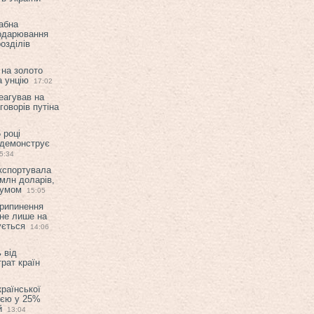
абна
подарювання
озділів
 на золото
а унцію
17:02
еагував на
оворів путіна
 році
 демонструє
5:34
експортувала
млн доларів,
мумом
15:05
припинення
 не лише на
ується
14:06
 від
рат країн
країнської
ією у 25%
й
13:04