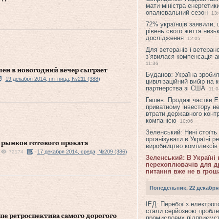
мати міністра енергетик
опалювальний сезон
13
72% українців заявили,
рівень свого життя низьк
дослідження
12:05
Для ветеранів і ветерано
з’явилася компенсація а
11:36
ен в новогодний вечер сыграет
Буданов: Україна зроби
19 декабря 2014, пятница, №211 (388)
цивілізаційний вибір на 
партнерства зі США
11:0
Гашев: Продаж частки 
приватному інвестору н
втрати державного конт
компанією
10:06
Зеленський: Нині стоїть
організувати в Україні р
 рынков готового проката
виробництво комплексі
17 декабря 2014, среда, №209 (386)
72174
Зеленський: В Україні
перехоплювачів для др
питання вже не в грош
Понедельник, 22 декабря
ІЕД: Перебої з електро
стали серйозною пробл
пе ретроспектива самого дорогого
промислових підприємст