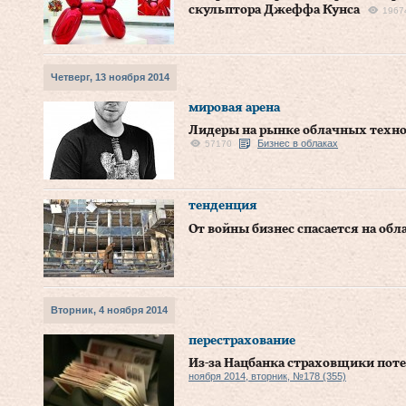
скульптора Джеффа Кунса
1967
Четверг, 13 ноября 2014
мировая арена
Лидеры на рынке облачных техно
Бизнес в облаках
57170
тенденция
От войны бизнес спасается на обл
Вторник, 4 ноября 2014
перестрахование
Из-за Нацбанка страховщики пот
ноября 2014, вторник, №178 (355)