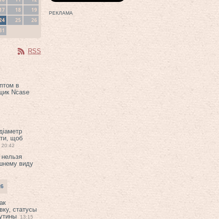
17
18
19
РЕКЛАМА
24
25
26
31
RSS
птом в
щик Ncase
 діаметр
ти, щоб
20:42
 нельзя
шнему виду
26
ак
вку, статусы
рутины
13:15