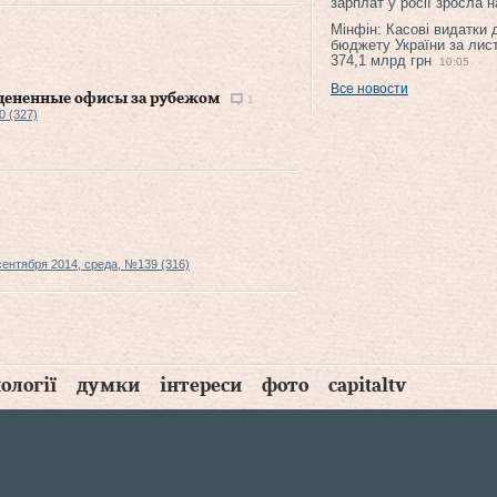
зарплат у росії зросла 
Мінфін: Касові видатки
бюджету України за лис
374,1 млрд грн
10:05
Все новости
цененные офисы за рубежом
1
0 (327)
сентября 2014, среда, №139 (316)
ології
думки
інтереси
фото
capitaltv