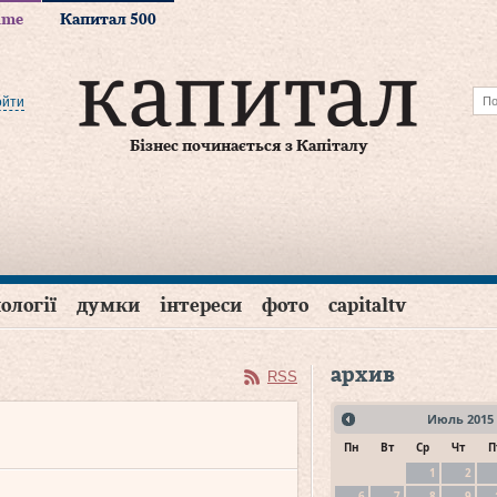
time
Капитал 500
ойти
Бізнес починається з Капіталу
ології
думки
інтереси
фото
capitaltv
архив
RSS
Июль
2015
Пн
Вт
Ср
Чт
П
1
2
6
7
8
9