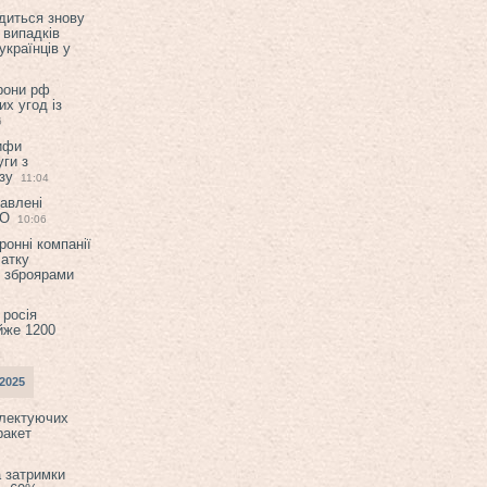
диться знову
 випадків
українців у
орони рф
их угод із
6
ифи
ги з
зу
11:04
авлені
ТО
10:06
ронні компанії
атку
и зброярами
 росія
йже 1200
2025
плектуючих
ракет
а затримки