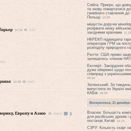
Сибіга: Прикро, що дово
та знову повертатися до
ганебного ставлення до 
Польщі
12:05
мішустін доручів міноб
розірвати низку військов
барьер
14:34
7397
західними країнами
11:3
НКРЕКП підвищила тар
операторів ГРМ на послу
розподілу природного га
Рютте: США прямо зацік
залишатись членом НА
7541
Експерт: Закордонні обо
дуже обережні щодо поч
співпраці з українським
09:34
транах
14:38
6385
Зеленський: За тиждень
випустила по Україні ма
КАБів
09:05
Воскресенье, 21 декабря 
Власюк: Більшість ком
мерику, Европу и Азию
8
45884
для російських дронів і 
постачає Китай
16:15
СЗРУ: Кількість скарг н