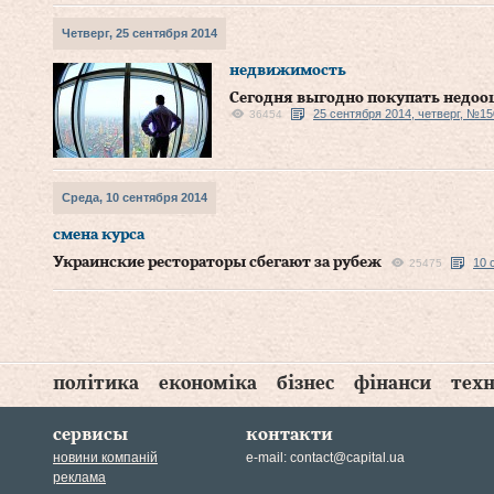
Четверг, 25 сентября 2014
недвижимость
Сегодня выгодно покупать недоо
25 сентября 2014, четверг, №15
36454
Среда, 10 сентября 2014
смена курса
Украинские рестораторы сбегают за рубеж
10 
25475
політика
економіка
бізнес
фінанси
техн
сервисы
контакти
новини компаній
e-mail:
contact@capital.ua
реклама