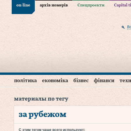
on-line
архів номерів
Спецпроекти
Capital 
В
політика
економіка
бізнес
фінанси
техн
материалы по тегу
за рубежом
С этим тегом чаще всего используют: