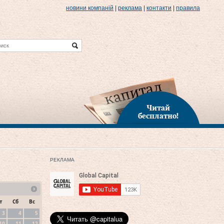
новини компаній
|
реклама
|
контакти
|
правила
Читай
бесплатно!
РЕКЛАМА
т
Сб
Вс
3
4
5
10
11
12