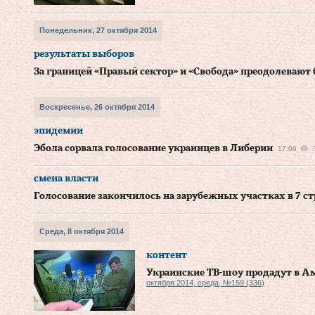
Понедельник, 27 октября 2014
результаты выборов
За границей «Правый сектор» и «Свобода» преодолевают 
Воскресенье, 26 октября 2014
эпидемии
Эбола сорвала голосование украинцев в Либерии
17:06
смена власти
Голосование закончилось на зарубежных участках в 7 с
Среда, 8 октября 2014
контент
Украинские ТВ-шоу продадут в А
октября 2014, среда, №159 (336)