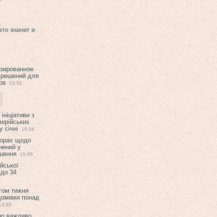
это значит и
изированное
 решений для
ов
15:51
ініціативи з
лерійських
 січні
15:34
ворах щодо
нений у
ішення
15:05
ійської
 до 34
гом тижня
домівки понад
13:35
но важливо