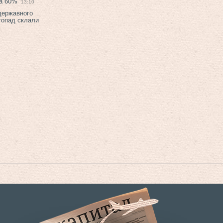
на 60%
13:10
 державного
топад склали