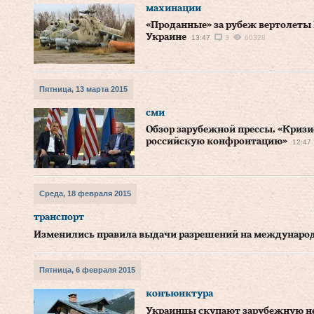
махинации
«Проданные» за рубеж вертолеты 
Украине
13:47
3
60328
Пятница, 13 марта 2015
сми
Обзор зарубежной прессы. «Кризис
российскую конфронтацию»
12:47
Среда, 18 февраля 2015
транспорт
Изменились правила выдачи разрешений на междунаро
Пятница, 6 февраля 2015
конъюнктура
Украинцы скупают зарубежную 