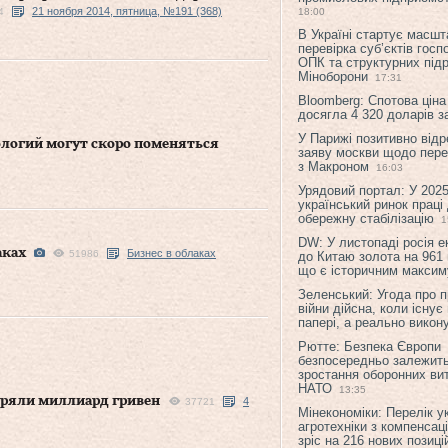
21 ноября 2014, пятница, №191 (368)
4
18:00
В Україні стартує масшт
перевірка суб’єктів гос
ОПК та структурних підр
Міноборони
17:31
Bloomberg: Спотова ціна
досягла 4 320 доларів з
У Парижі позитивно відр
логий могут скоро поменяться
заяву москви щодо перег
з Макроном
16:03
Урядовий портал: У 2025
український ринок праці
обережну стабілізацію
1
DW: У листопаді росія 
аках
Бизнес в облаках
51986
до Китаю золота на 961 
що є історичним макси
Зеленський: Угода про 
війни дійсна, коли існує
папері, а реально викон
Рютте: Безпека Європи
безпосередньо залежить
зростання оборонних вит
НАТО
13:35
еряли миллиард гривен
4
37721
Мінекономіки: Перелік у
агротехніки з компенсац
зріс на 216 нових позиці