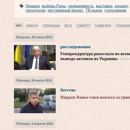
Украина
,
выборы Рады
,
недвижимость
,
выставка
,
концерт
технологии
,
ресторанный бизнес
,
ТВ-рынок
,
голосование
все
новости
публикации
фото
CapitalTV
Capital time
Спецпро
Вторник, 28 июля 2015
расследования
Генпрокуратура разослала по всем
выводе активов из Украины
15:54
Пятница, 24 июля 2015
бегство
Нардеп Ланьо таки выехал за гра
Пятница, 3 апреля 2015