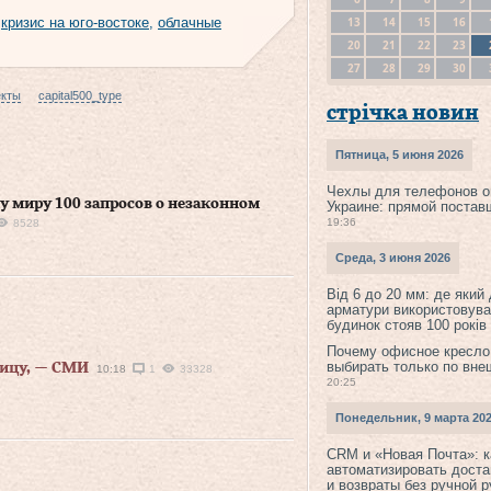
13
14
15
16
,
кризис на юго-востоке
,
облачные
20
21
22
23
27
28
29
30
екты
capital500_type
стрічка новин
Пятница, 5 июня 2026
Чехлы для телефонов о
у миру 100 запросов о незаконном
Украине: прямой постав
19:36
8528
Среда, 3 июня 2026
Від 6 до 20 мм: де який
арматури використовува
будинок стояв 100 років
Почему офисное кресло
выбирать только по вне
ницу, — СМИ
10:18
1
33328
20:25
Понедельник, 9 марта 20
CRM и «Новая Почта»: к
автоматизировать доста
и возвраты без ручной 