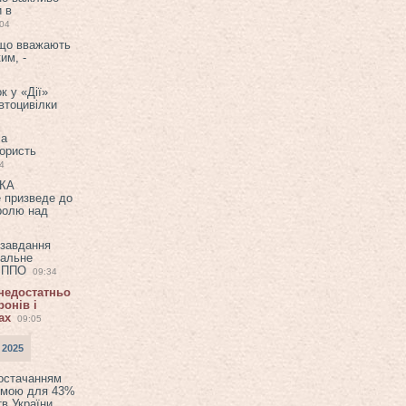
и в
:04
 що вважають
им, -
к у «Дії»
втоцивілки
ла
користь
4
ЕКА
е призведе до
ролю над
 завдання
еальне
в ППО
09:34
 недостатньо
онів і
ах
09:05
 2025
постачанням
емою для 43%
в України