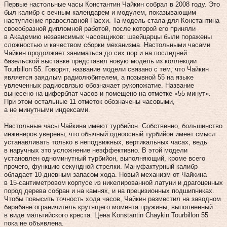
Первые настольные часы Константин Чайкин собрал в 2008 году. Это
был калибр с вечным календарем и модулем, показывающим
наступление православной Пасхи. Та модель стала для Константина
своеобразной дипломной работой, после которой его приняли
в Академию независимых часовщиков: швейцарцы были поражены
сложностью и качеством сборки механизма. Настольными часами
Чайкин продолжает заниматься до сих пор и на последней
базельской выставке представил новую модель из коллекции
Tourbillon 55. Говорят, название модели связано с тем, что Чайкин
является заядлым радиолюбителем, а позывной 55 на языке
увлеченных радиосвязью обозначает рукопожатие. Название
вынесено на циферблат часов и помещено на отметке «55 минут».
При этом остальные 11 отметок обозначены часовыми,
а не минутными индексами.
Настольные часы Чайкина имеют турбийон. Собственно, большинство
инженеров уверены, что обычный одноосный турбийон имеет смысл
устанавливать только в неподвижных, вертикальных часах, ведь
в наручных это усложнение неэффективно. В этой модели
установлен одноминутный турбийон, выполняющий, кроме всего
прочего, функцию секундной стрелки. Мануфактурный калибр
обладает 10‑дневным запасом хода. Новый механизм от Чайкина
в 15‑сантиметровом корпусе из никелированной латуни и драгоценных
пород дерева собран и на камнях, и на прецизионных подшипниках.
Чтобы повысить точность хода часов, Чайкин разместил на заводном
барабане ограничитель крутящего момента пружины, выполненный
в виде мальтийского креста. Цена Konstantin Chaykin Tourbillon 55
пока не объявлена.