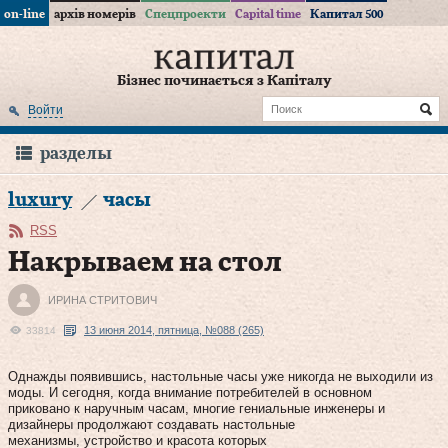
on-line
архів номерів
Спецпроекти
Capital time
Капитал 500
Бізнес починається з Капіталу
Войти
разделы
luxury
часы
RSS
Накрываем на стол
ИРИНА СТРИТОВИЧ
13 июня 2014, пятница, №088 (265)
33814
Однажды появившись, настольные часы уже никогда не выходили из
моды. И сегодня, когда внимание потребителей в основном
приковано к наручным часам, многие гениальные инженеры и
дизайнеры продолжают создавать настольные
механизмы, устройство и красота которых