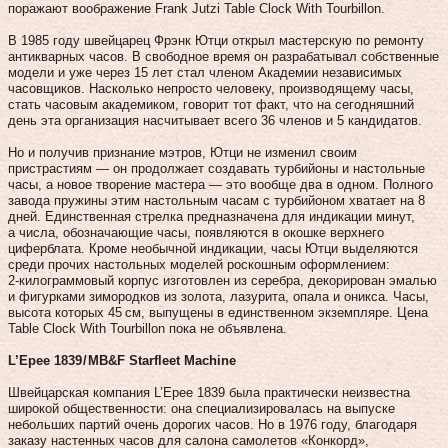
поражают воображение Frank Jutzi Table Сlock With Tourbillon.
В 1985 году швейцарец Фрэнк Ютци открыл мастерскую по ремонту
антикварных часов. В свободное время он разрабатывал собственные
модели и уже через 15 лет стал членом Академии независимых
часовщиков. Насколько непросто человеку, производящему часы,
стать часовым академиком, говорит тот факт, что на сегодняшний
день эта организация насчитывает всего 36 членов и 5 кандидатов.
Но и получив признание мэтров, Ютци не изменил своим
пристрастиям — он продолжает создавать турбийоны и настольные
часы, а новое творение мастера — это вообще два в одном. Полного
завода пружины этим настольным часам с турбийоном хватает на 8
дней. Единственная стрелка предназначена для индикации минут,
а числа, обозначающие часы, появляются в окошке верхнего
циферблата. Кроме необычной индикации, часы Ютци выделяются
среди прочих настольных моделей роскошным оформлением:
2‑килограммовый корпус изготовлен из серебра, декорирован эмалью
и фигурками зимородков из золота, лазурита, опала и оникса. Часы,
высота которых 45 см, выпущены в единственном экземпляре. Цена
Table Сlock With Tourbillon пока не объявлена.
L’Еpеe 1839 / MB&F Starfleet Machine
Швейцарская компания L’Еpеe 1839 была практически неизвестна
широкой общественности: она специализировалась на выпуске
небольших партий очень дорогих часов. Но в 1976 году, благодаря
заказу настенных часов для салона самолетов «Конкорд»,