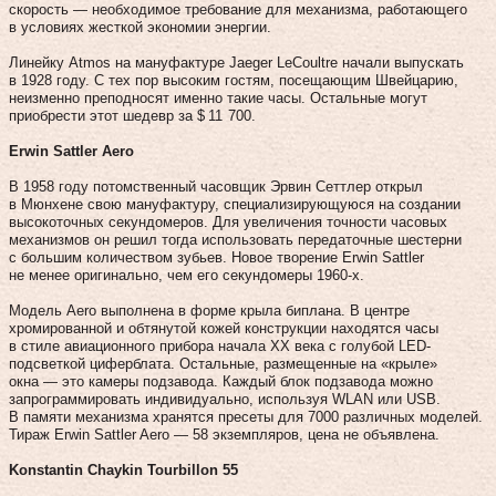
скорость — необходимое требование для механизма, работающего
в условиях жесткой экономии энергии.
Линейку Atmos на мануфактуре Jaeger LeCoultre начали выпускать
в 1928 году. С тех пор высоким гостям, посещающим Швейцарию,
неизменно преподносят именно такие часы. Остальные могут
приобрести этот шедевр за $ 11 700.
Erwin Sattler Aero
В 1958 году потомственный часовщик Эрвин Сеттлер открыл
в Мюнхене свою мануфактуру, специализирующуюся на создании
высокоточных секундомеров. Для увеличения точности часовых
механизмов он решил тогда использовать передаточные шестерни
с большим количеством зубьев. Новое творение Erwin Sattler
не менее оригинально, чем его секундомеры 1960‑х.
Модель Aero выполнена в форме крыла биплана. В центре
хромированной и обтянутой кожей конструкции находятся часы
в стиле авиационного прибора начала ХХ века с голубой LED-
подсветкой циферблата. Остальные, размещенные на «крыле»
окна — это камеры подзавода. Каждый блок подзавода можно
запрограммировать индивидуально, используя WLAN или USB.
В памяти механизма хранятся пресеты для 7000 различных моделей.
Тираж Erwin Sattler Aero — 58 экземпляров, цена не объявлена.
Konstantin Chaykin Tourbillon 55