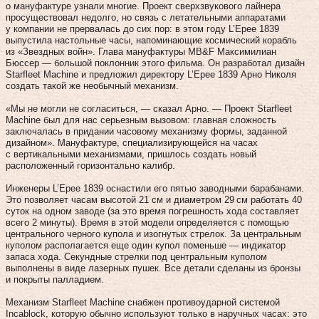
о мануфактуре узнали многие. Проект сверхзвукового лайнера
просуществовал недолго, но связь с летательными аппаратами
у компании не прервалась до сих пор: в этом году L’Еpеe 1839
выпустила настольные часы, напоминающие космический корабль
из «Звездных войн». Глава мануфактуры MB&F Максимилиан
Бюссер — большой поклонник этого фильма. Он разработал дизайн
Starfleet Machine и предложил директору L’Еpеe 1839 Арно Николя
создать такой же необычный механизм.
«Мы не могли не согласиться, — сказал Арно. — Проект Starfleet
Machine был для нас серьезным вызовом: главная сложность
заключалась в придании часовому механизму формы, заданной
дизайном». Мануфактуре, специализирующейся на часах
с вертикальными механизмами, пришлось создать новый
расположенный горизонтально калибр.
Инженеры L’Еpеe 1839 оснастили его пятью заводными барабанами.
Это позволяет часам высотой 21 см и диаметром 29 см работать 40
суток на одном заводе (за это время погрешность хода составляет
всего 2 минуты). Время в этой модели определяется с помощью
центрального черного купола и изогнутых стрелок. За центральным
куполом располагается еще один купол поменьше — индикатор
запаса хода. Секундные стрелки под центральным куполом
выполнены в виде лазерных пушек. Все детали сделаны из бронзы
и покрыты палладием.
Механизм Starfleet Machine снабжен противоударной системой
Incablock, которую обычно используют только в наручных часах: это