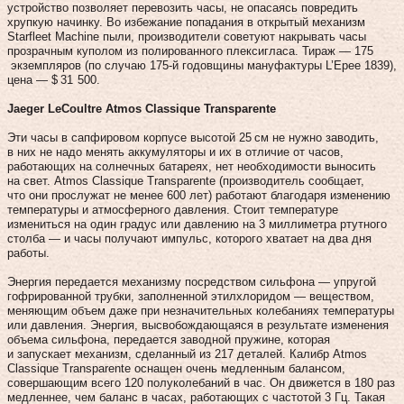
устройство позволяет перевозить часы, не опасаясь повредить
хрупкую начинку. Во избежание попадания в открытый механизм
Starfleet Machine пыли, производители советуют накрывать часы
прозрачным куполом из полированного плексигласа. Тираж — 175
экземпляров (по случаю 175‑й годовщины мануфактуры L’Еpеe 1839),
цена — $ 31 500.
Jaeger LeCoultre Atmos Classique Transparente
Эти часы в сапфировом корпусе высотой 25 см не нужно заводить,
в них не надо менять аккумуляторы и их в отличие от часов,
работающих на солнечных батареях, нет необходимости выносить
на свет. Atmos Classique Transparente (производитель сообщает,
что они прослужат не менее 600 лет) работают благодаря изменению
температуры и атмосферного давления. Стоит температуре
измениться на один градус или давлению на 3 миллиметра ртутного
столба — и часы получают импульс, которого хватает на два дня
работы.
Энергия передается механизму посредством сильфона — упругой
гофрированной трубки, заполненной этилхлоридом — веществом,
меняющим объем даже при незначительных колебаниях температуры
или давления. Энергия, высвобождающаяся в результате изменения
объема сильфона, передается заводной пружине, которая
и запускает механизм, сделанный из 217 деталей. Калибр Atmos
Classique Transparente оснащен очень медленным балансом,
совершающим всего 120 полуколебаний в час. Он движется в 180 раз
медленнее, чем баланс в часах, работающих с частотой 3 Гц. Такая