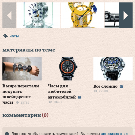
часы
материалы по теме
В мире перестали
Часы для
Все сложно
покупать
любителей
22508
швейцарские
автомобилей
часы
18497
35785
комментарии
(0)
Для того, чтобы оставить комментарий, Вы должны
авторизоваться
.