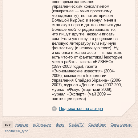
свое время занимался
управленческим консалтингом
(конкретнее — учил проектному
менеджменту), но потом пришел
Большой КырЗыс и вернул меня в
стан акул пера и дятлов клавиатуры.
Больше люблю редактировать то,
что пишут другие, нежели писать
сам. Если уж пишу, то рецензии на
деловую литературу или научную
фантастику (и ненаучную тоже). Ну,
и колонки в жанре эссе — в них тоже
есть что-то от фантастики.Некоторые
места работы: газета «БИЗНЕС»
(1997-2003 годы), газета
«Экономические известия» (2004-
2006), компания «Технологии
Управления Спайдер Украина» (2006-
2007), журнал «Деньги.ua» (2007-200,
журнал «Фокус (март-май 2009),
журнал «Эксперт» (май 2009 —
настоящее время).
Подписаться на автора
все
новости
публикации
фото
CapitalTV
Capital time
Спецпроекты
capital500_type