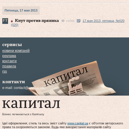
Пятница, 17 мая 2013
Кнут против пряника
17 мая 2013, пятница, №020
19086
(020)
сервисы
новини компаній
реклама
контакти
правила
rss
контакти
e-mail:
contact@capital.ua
Бізнес починається з Капіталу
Ідеї оформлення, стиль та весь зміст сайту
www.capital.ua
є об'єктом авторського
права та охороняються законом. Будь-яке використання матеріалів сайту