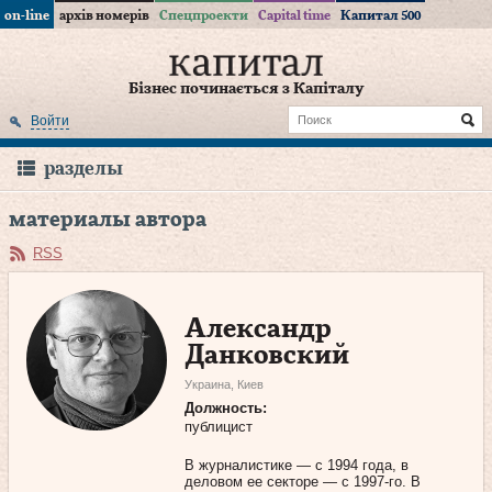
on-line
архів номерів
Спецпроекти
Capital time
Капитал 500
Бізнес починається з Капіталу
Войти
разделы
материалы автора
RSS
Александр
Данковский
Украина, Киев
Должность:
публицист
В журналистике — с 1994 года, в
деловом ее секторе — с 1997-го. В