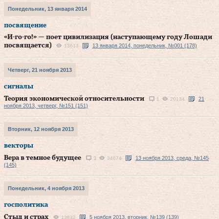
Понедельник, 13 января 2014
посвящение
«И-го-го!» — поет цивилизация (наступающему году Лошади
посвящается)
13 января 2014, понедельник, №001 (178)
13613
Четверг, 21 ноября 2013
сигналы
Теория экономической относительности
21
1
20134
ноября 2013, четверг, №151 (151)
Вторник, 12 ноября 2013
векторы
Вера в темное будущее
13 ноября 2013, среда, №145
3
34674
(145)
Понедельник, 4 ноября 2013
госполитика
Стыд и страх
5 ноября 2013, вторник, №139 (139)
13832