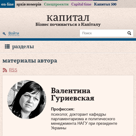
on-line
архів номерів
Спецпроекти
Capital time
Капитал 500
Бізнес починається з Капіталу
Войти
разделы
материалы автора
RSS
Валентина
Гуриевская
Профессия:
психолог, докторант кафедры
парламентаризма и политического
менеджмента НАГУ при президенте
Украины