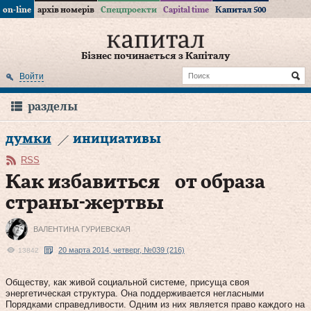
on-line
архів номерів
Спецпроекти
Capital time
Капитал 500
Бізнес починається з Капіталу
Войти
разделы
думки
инициативы
RSS
Как избавиться от образа
страны-жертвы
ВАЛЕНТИНА ГУРИЕВСКАЯ
20 марта 2014, четверг, №039 (216)
13842
Обществу, как живой социальной системе, присуща своя
энергетическая структура. Она поддерживается негласными
Порядками справедливости. Одним из них является право каждого на