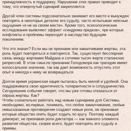
принадлежность и поддержку. Нарушение этих правил приводит к
тому, что отвергнутый сценарий закрепляется.
Другой член системы подсознательно занимает его место и вынужден
повторять в некоторых деталях его судьбу, часто испытывая неясные
ощущения «я не на своем месте». Кроме того, психологические
исследования выявляют эффект «синдрома предков», при которых
конфликты и проблемы переходят в наследство будущим
поколениям.
Что это значит? Если мы не признаем или замалчиваем жертвы, эта
роль будет повторяться и повторятся. Так, существует бесспорная
связь между жертвами Майдана и сотнями тысяч жертв сталинских
репрессий. В этом смысле признание Голодомора как трагедии имеет
колоссальное значение, так как дает возможность отпустить этот
опыт и никогда к нему не возвращаться.
Долгое время украинская нация пыталась быть милой и удобной. Она
поддерживала свою идентичность толерантности и сотрудничества.
Сегодняшние события говорят, что мы уже готовы отказаться от
образа жертвы. Как?
Чтобы сознательно работать над новым сценарием для Системы,
необходимо, во‑первых, понимать, что любое замалчивание, любые
невысказанные противоречия создают новые роли, не признавая
которые общество опять будет ходить по кругу. Поэтому каждый
демократ, не признавая роли диктатора — как важного элемента
развития общества, скорее всего, будет повторять его судьбу и
приемы.