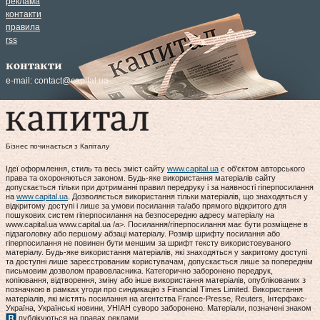
реклама
контакти
правила
rss
контакти
e-mail:
contact@capital.ua
Бізнес починається з Капіталу
Ідеї оформлення, стиль та весь зміст сайту
www.capital.ua
є об'єктом авторського
права та охороняються законом. Будь-яке використання матеріалів сайту
допускається тільки при дотриманні правил передруку і за наявності гіперпосилання
на
www.capital.ua
. Дозволяється використання тільки матеріалів, що знаходяться у
відкритому доступі і лише за умови посилання та/або прямого відкритого для
пошукових систем гіперпосилання на безпосередню адресу матеріалу на
www.capital.ua www.capital.ua /a>. Посилання/гіперпосилання має бути розміщене в
підзаголовку або першому абзаці матеріалу. Розмір шрифту посилання або
гіперпосилання не повинен бути меншим за шрифт тексту використовуваного
матеріалу. Будь-яке використання матеріалів, які знаходяться у закритому доступі
та доступні лише зареєстрованим користувачам, допускається лише за попереднім
письмовим дозволом правовласника. Категорично заборонено передрук,
копіювання, відтворення, зміну або інше використання матеріалів, опублікованих з
позначкою в рамках угоди про синдикацію з Financial Times Limited. Використання
матеріалів, які містять посилання на агентства France-Presse, Reuters, Інтерфакс-
Україна, Українські новини, УНІАН суворо заборонено. Матеріали, позначені знаком
публікуються на правах реклами.