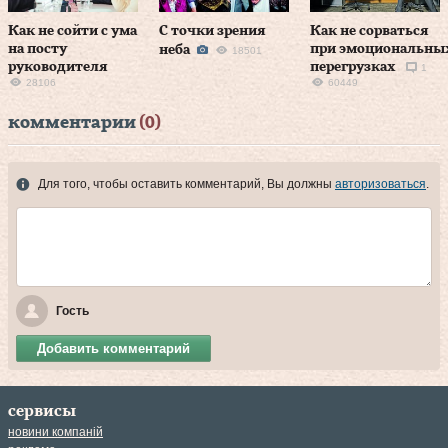
Как не сойти с ума
С точки зрения
Как не сорваться
на посту
при эмоциональны
неба
18501
руководителя
перегрузках
1
28106
60449
комментарии
(0)
Для того, чтобы оставить комментарий, Вы должны
авторизоваться
.
Гость
Добавить комментарий
сервисы
новини компаній