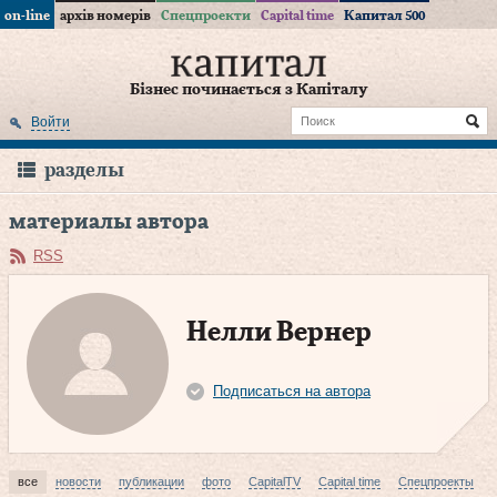
on-line
архів номерів
Спецпроекти
Capital time
Капитал 500
Бізнес починається з Капіталу
Войти
разделы
материалы автора
RSS
Нелли Вернер
Подписаться на автора
все
новости
публикации
фото
CapitalTV
Capital time
Спецпроекты