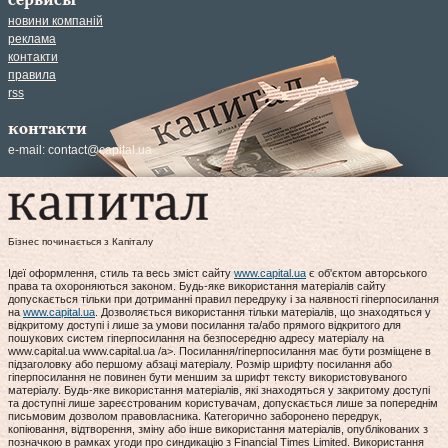
сервисы
новини компаній
реклама
контакти
правила
rss
контакти
e-mail:
contact@capital.ua
Бізнес починається з Капіталу
Ідеї оформлення, стиль та весь зміст сайту
www.capital.ua
є об'єктом авторського
права та охороняються законом. Будь-яке використання матеріалів сайту
допускається тільки при дотриманні правил передруку і за наявності гіперпосилання
на
www.capital.ua
. Дозволяється використання тільки матеріалів, що знаходяться у
відкритому доступі і лише за умови посилання та/або прямого відкритого для
пошукових систем гіперпосилання на безпосередню адресу матеріалу на
www.capital.ua www.capital.ua /a>. Посилання/гіперпосилання має бути розміщене в
підзаголовку або першому абзаці матеріалу. Розмір шрифту посилання або
гіперпосилання не повинен бути меншим за шрифт тексту використовуваного
матеріалу. Будь-яке використання матеріалів, які знаходяться у закритому доступі
та доступні лише зареєстрованим користувачам, допускається лише за попереднім
письмовим дозволом правовласника. Категорично заборонено передрук,
копіювання, відтворення, зміну або інше використання матеріалів, опублікованих з
позначкою в рамках угоди про синдикацію з Financial Times Limited. Використання