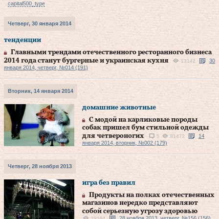
capital500_type
Четверг, 30 января 2014
тенденции
Главными трендами отечественного ресторанного бизнеса
2014 года станут бургерные и украинская кухня
30
13142
января 2014, четверг, №014 (191)
Вторник, 14 января 2014
домашние животные
С модой на карликовые породы
собак пришел бум стильной одежды
для четвероногих
14
5
81472
января 2014, вторник, №002 (179)
Четверг, 28 ноября 2013
игра без правил
Продукты на полках отечественных
магазинов нередко представляют
собой серьезную угрозу здоровью
28 ноября 2013, четверг, №156 (156)
19194